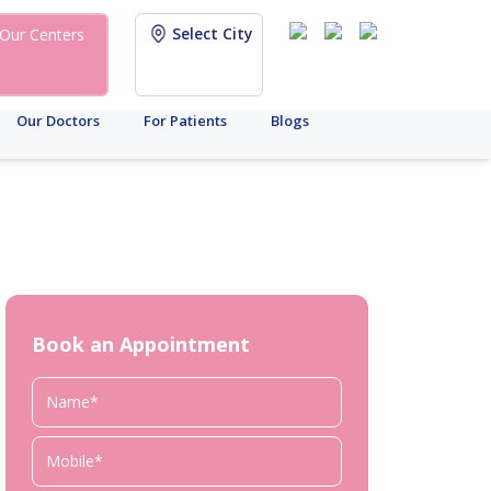
Select City
Our Centers
Our Doctors
For Patients
Blogs
Book an Appointment