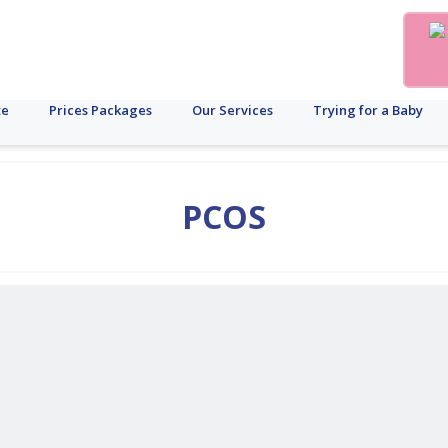
te
Prices Packages
Our Services
Trying for a Baby
PCOS
ুইটারি
গর্ভপাত
যকৃত
PCOD
ফলিকল
PCOS
মাসিক
গর্ভাবস্থা
আইভিএফ
উর্বরতা
ব্যাধি
ডিম্বাণু
চক্র