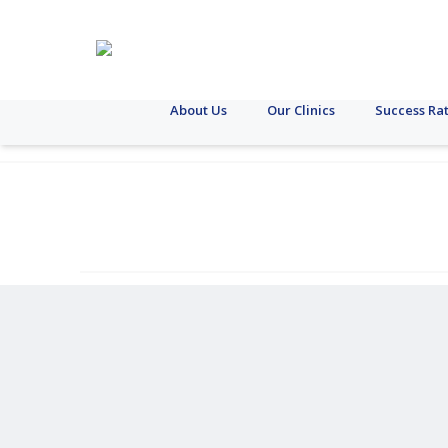
About Us
Our Clinics
Success Ra
কলকাতা
অন্য
যক্ষ্মা
এসটিআই
স্থুলতা
ডায়াবেটিস
ক্যান্সার
ল্যাপারোস্কোপি
স্ত্রীরোগ
পিট