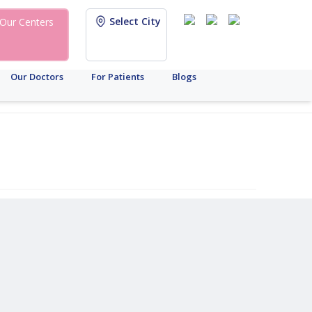
Select City
Our Centers
Our Doctors
For Patients
Blogs
আইসিএসআই
মহিলা
খরচ
উর্বরতা
ডায়াগনস্টিক
পুরুষ
মহিলা
ব্র্যান্ড
এএমএইচ
সারোগেসি
আইইউআই
প্রজনন
সংরক্ষণ
টেস্ট
উর্বরতা
উর্বরতা
আপডেট