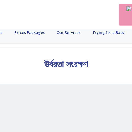
te
Prices Packages
Our Services
Trying for a Baby
উর্বরতা সংরক্ষণ
ুইটারি
গর্ভপাত
যকৃত
PCOD
ফলিকল
PCOS
মাসিক
গর্ভাবস্থা
আইভিএফ
উর্বরতা
ব্যাধি
ডিম্বাণু
চক্র