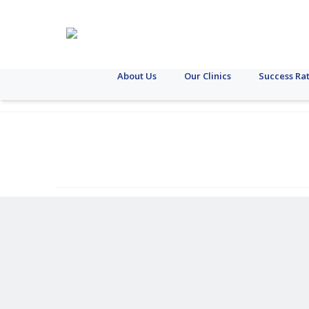
About Us
Our Clinics
Success Ra
কলকাতা
অন্য
যক্ষ্মা
এসটিআই
স্থুলতা
ডায়াবেটিস
ক্যান্সার
ল্যাপারোস্কোপি
স্ত্রীরোগ
পিট