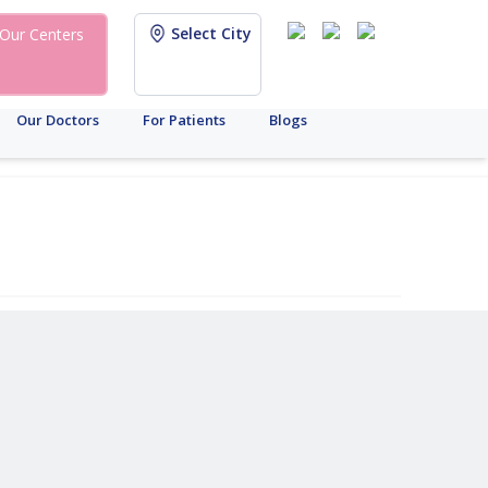
Select City
Our Centers
Our Doctors
For Patients
Blogs
আইসিএসআই
মহিলা
খরচ
উর্বরতা
ডায়াগনস্টিক
পুরুষ
মহিলা
ব্র্যান্ড
এএমএইচ
সারোগেসি
আইইউআই
প্রজনন
সংরক্ষণ
টেস্ট
উর্বরতা
উর্বরতা
আপডেট