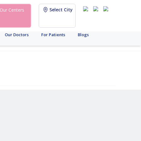
Select City
Our Centers
Our Doctors
For Patients
Blogs
আইসিএসআই
মহিলা
খরচ
উর্বরতা
ডায়াগনস্টিক
পুরুষ
মহিলা
ব্র্যান্ড
এএমএইচ
সারোগেসি
আইইউআই
প্রজনন
সংরক্ষণ
টেস্ট
উর্বরতা
উর্বরতা
আপডেট