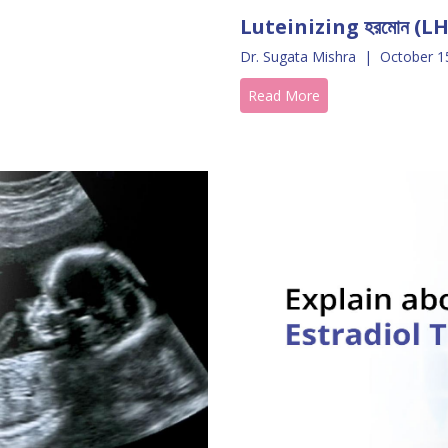
Luteinizing হরমোন (LH) প
Dr. Sugata Mishra
|
October 1
Read More