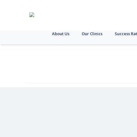
About Us
Our Clinics
Success Ra
কলকাতা
অন্য
যক্ষ্মা
এসটিআই
স্থুলতা
ডায়াবেটিস
ক্যান্সার
ল্যাপারোস্কোপি
স্ত্রীরোগ
পিট