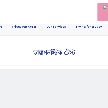
te
Prices Packages
Our Services
Trying for a Baby
ডায়াগনস্টিক টেস্ট
ুইটারি
গর্ভপাত
যকৃত
PCOD
ফলিকল
PCOS
মাসিক
গর্ভাবস্থা
আইভিএফ
উর্বরতা
ব্যাধি
ডিম্বাণু
চক্র