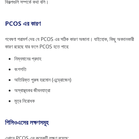
বিকল্পগুলি সম্পর্কে কথা বলি।
PCOS এর কারণ
গবেষণা পরামর্শ দেয় যে PCOS এর সঠিক কারণ অজানা। যাইহোক, কিছু অবদানকারী
কারণ রয়েছে যার ফলে PCOS হতে পারে:
নিম্নমানের প্রদাহ
বংশগতি
অতিরিক্ত পুরুষ হরমোন (এন্ড্রোজেন)
অস্বাস্থ্যকর জীবনযাত্রা
মূত্র নিরোধক
পিসিওএসের লক্ষণসমূহ
এখানে PCOS এর কয়েকটি লক্ষণ রয়েছে: