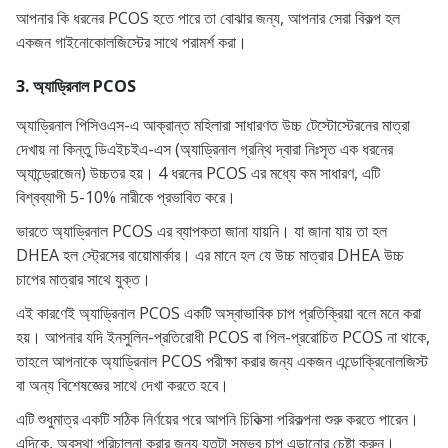
আপনার কি ধরনের PCOS হতে পারে তা বোঝার জন্য, আপনার সেরা বিকল্প হল
একজন গাইনোকোলজিস্টের সাথে পরামর্শ করা।
3. অ্যাড্রিনাল PCOS
অ্যাড্রিনাল পিসিওএস-এ আক্রান্ত মহিলারা সাধারণত উচ্চ টেস্টোস্টেরনের মাত্রা
দেখায় না কিন্তু ডিএইচইএ-এস (অ্যাড্রিনাল গ্রন্থি দ্বারা নিঃসৃত এক ধরনের
অ্যান্ড্রোজেন) উচ্চতর হয়। 4 ধরনের PCOS এর মধ্যে কম সাধারণ, এটি
বিশ্বব্যাপী 5-10% নারীকে প্রভাবিত করে।
ভারতে অ্যাড্রিনাল PCOS এর ব্যাপকতা জানা যায়নি। যা জানা যায় তা হল
DHEA হল স্ট্রেসের বায়োমার্কার। এর মানে হল যে উচ্চ মাত্রার DHEA উচ্চ
চাপের মাত্রার সাথে যুক্ত।
এই কারণেই অ্যাড্রিনাল PCOS একটি অস্বাভাবিক চাপ প্রতিক্রিয়া বলে মনে করা
হয়। আপনার যদি ইনসুলিন-প্রতিরোধী PCOS বা পিল-প্ররোচিত PCOS না থাকে,
তাহলে আপনাকে অ্যাড্রিনাল PCOS পরীক্ষা করার জন্য একজন এন্ডোক্রিনোলজিস্ট
বা অন্য বিশেষজ্ঞের সাথে দেখা করতে হবে।
এটি শুধুমাত্র একটি সঠিক নির্ণয়ের পরে আপনি চিকিত্সা পরিকল্পনা শুরু করতে পারেন।
এদিকে, অবস্থা পরিচালনা করার জন্য যতটা সম্ভব চাপ এড়ানোর চেষ্টা করুন।