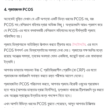
4. প্রদাহজনক PCOS
অনেকেই যুক্তি দেখান যে এটি অগত্যা একটি ভিন্ন ধরনের PCOS নয়, বরং
PCOS সহ বেশিরভাগ মহিলার দ্বারা অভিজ্ঞ কিছু। অধ্যয়নগুলি আরও প্রকাশ করে
যে PCOS-এর সাথে বসবাসকারী বেশিরভাগ মহিলাদের মধ্যে দীর্ঘস্থায়ী প্রদাহ
পরিলক্ষিত হয়।
প্রদাহ ডিম্বাশয়কে অতিরিক্ত উত্পাদন করতে ট্রিগার করে
টেসটোসটের
. এর ফলে
PCOS উপসর্গ এবং ডিম্বস্ফোটনের সমস্যা দেখা দেয়। প্রদাহের লক্ষণগুলির মধ্যে
রয়েছে অন্ত্রের সমস্যা, ত্বকের অবস্থা যেমন একজিমা, জয়েন্টে ব্যথা এবং মাথাব্যথা
ইত্যাদি।
আপনার ডাক্তার সম্ভবত উচ্চ C প্রতিক্রিয়াশীল প্রোটিন (বা CRP) এর মতো
প্রদাহজনক মার্কারগুলি সনাক্ত করতে রক্ত ​​​​পরীক্ষার আদেশ দেবেন।
প্রদাহজনিত PCOS পরিচালনা করতে, আপনার প্রদাহ-বিরোধী ওষুধের প্রয়োজন
হতে পারে (আপনার ডাক্তার দ্বারা নির্দেশিত), দুগ্ধজাত খাবারের ট্রিগারগুলি দূর করতে
এবং অন্ত্রের স্বাস্থ্যের উন্নতির জন্য পদক্ষেপ নিতে হবে।
এখন আপনি বিভিন্ন ধরনের PCOS বুঝতে পেরেছেন, আসুন আপনার চিকিত্সার