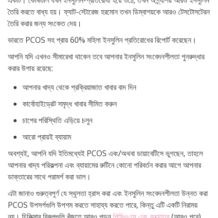
একটি। কোষগুলি যখন ইনসুলিন-প্রতিরোধী হয়ে ওঠে, তখন অগ্ন্যাশয় আরও ইনসুলিন
তৈরি করতে বাধ্য হয়। ফ্যাট-স্টোরেজ হরমোন তখন ডিম্বাশয়কে আরও টেসটোসটেরন
তৈরি করার জন্য সংকেত দেয়।
ভারতে PCOS সহ প্রায় 60% মহিলা ইনসুলিন প্রতিরোধের রিপোর্ট করেছেন।
আপনি যদি এখনও সীমারেখা থাকেন তবে আপনার ইনসুলিন সংবেদনশীলতা পুনরুদ্ধার
করার উপায় রয়েছে:
আপনার খাদ্য থেকে প্রক্রিয়াজাত খাবার বাদ দিন
কার্বোহাইড্রেট সমৃদ্ধ খাবার সীমিত করুন
চাপের পরিস্থিতি এড়িয়ে চলুন
আরো প্রায়ই ব্যায়াম
অবশ্যই, আপনি যদি ইতিমধ্যেই PCOS এবং/অথবা ডায়াবেটিসে ভুগছেন, তাহলে
আপনার খাদ্য পরিকল্পনা এবং ব্যায়ামের রুটিনে কোনো পরিবর্তন করার আগে আপনার
ডাক্তারের সাথে পরামর্শ করা ভাল।
এটা জানাও গুরুত্বপূর্ণ যে স্থূলতা হ্রাস করা এবং ইনসুলিন সংবেদনশীলতা উন্নত করা
PCOS উপসর্গগুলি উপশম করতে সাহায্য করতে পারে, কিন্তু এটি একটি নিরাময়
নয়। চিকিত্সার বিকল্পগুলি খুঁজতে আরও পড়ুন
পিসিওএস এবং বন্ধ্যাত্ব
(আরও পরে)