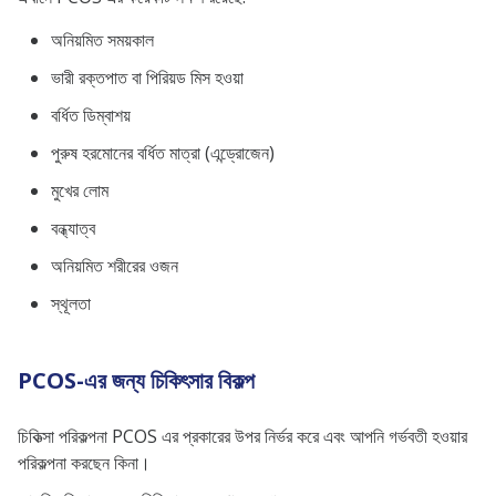
অনিয়মিত সময়কাল
ভারী রক্তপাত বা পিরিয়ড মিস হওয়া
বর্ধিত ডিম্বাশয়
পুরুষ হরমোনের বর্ধিত মাত্রা (এন্ড্রোজেন)
মুখের লোম
বন্ধ্যাত্ব
অনিয়মিত শরীরের ওজন
স্থূলতা
PCOS-এর জন্য চিকিৎসার বিকল্প
চিকিত্সা পরিকল্পনা PCOS এর প্রকারের উপর নির্ভর করে এবং আপনি গর্ভবতী হওয়ার
পরিকল্পনা করছেন কিনা।