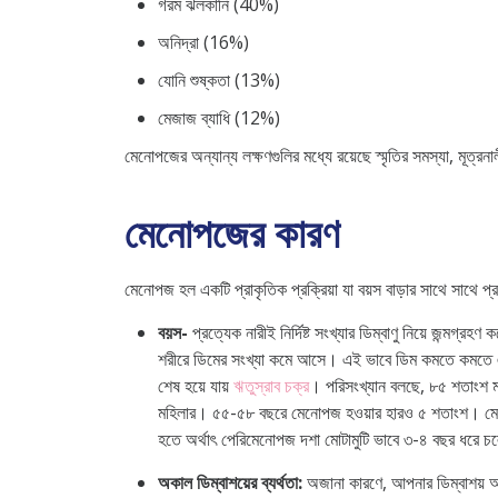
গরম ঝলকানি (40%)
অনিদ্রা (16%)
যোনি শুষ্কতা (13%)
মেজাজ ব্যাধি (12%)
মেনোপজের অন্যান্য লক্ষণগুলির মধ্যে রয়েছে স্মৃতির সমস্যা, মূত্র
মেনোপজের কারণ
মেনোপজ হল একটি প্রাকৃতিক প্রক্রিয়া যা বয়স বাড়ার সাথে সাথে 
বয়স-
প্রত্যেক নারীই নির্দিষ্ট সংখ্যার ডিম্বাণু নিয়ে জন্
শরীরে ডিমের সংখ্যা কমে আসে। এই ভাবে ডিম কমতে কমতে একসময়
শেষ হয়ে যায়
ঋতুস্রাব চক্র
। পরিসংখ্যান বলছে, ৮৫ শতাংশ
মহিলার। ৫৫-৫৮ বছরে মেনোপজ হওয়ার হারও ৫ শতাংশ। মেনোপজ
হতে অর্থাৎ পেরিমেনোপজ দশা মোটামুটি ভাবে ৩-৪ বছর ধরে চল
অকাল ডিম্বাশয়ের ব্যর্থতা:
অজানা কারণে, আপনার ডিম্বাশয় 