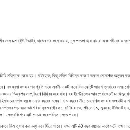
নালীর সংক্রমণ (ইউটিআই), হাড়ের ভর কমে যাওয়া, চুল পাতলা হয়ে যাওয়া এবং শরীরের অন্যান
প্রতিটি মহিলাকে যেতে হয়। যাইহোক, কিছু মহিলা বিভিন্ন কারণে অকাল মেনোপজ অনুভব করতে
মগ্রহণ করে। রজস্বলা হওয়ার পর প্রতি মাসে একটা-একটা করে ডিম ফোটে আর ঋতুস্রাবের সময় 
 ডিম্বাশয় সম্পূর্ণরূপে নিষ্ক্রিয় হয়ে যায়। যে ইস্ট্রোজেন আর প্রোজেস্টেরন ঋতুস্রাব
 মহিলার মেনোপজ হয় ৪৭-৫৪ বছরের মধ্যে। ৪০ বছরের নীচে মেনোপজ হওয়ার সংখ্যাটা 
ের গড় বয়স আমেরিকা যুক্তরাষ্ট্রে ৫১, রাশিয়ায় ৫০, গ্রীসে ৪৯, তুরস্ক, ইজিপ্টে ৪৭
ে। ক্ষেত্রবিশেষে এটা ৫-১৪ বছর পর্যন্ত চলতে পারে।
অকালে ডিম ত্যাগ করা বন্ধ করে দিতে পারে। যখন এটি 40 বছর বয়সের আগে ঘটে, তখন 