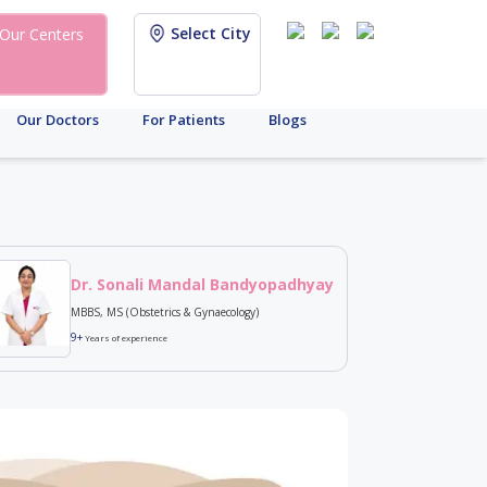
Select City
Our Centers
Our Doctors
For Patients
Blogs
Dr. Sonali Mandal Bandyopadhyay
MBBS, MS (Obstetrics & Gynaecology)
9+
Years of experience