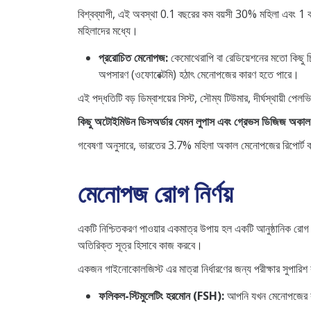
বিশ্বব্যাপী, এই অবস্থা 0.1 বছরের কম বয়সী 30% মহিলা এবং 1 
মহিলাদের মধ্যে।
প্ররোচিত মেনোপজ:
কেমোথেরাপি বা রেডিয়েশনের মতো কিছু চ
অপসারণ (ওফোরেক্টমি) হঠাৎ মেনোপজের কারণ হতে পারে।
এই পদ্ধতিটি বড় ডিম্বাশয়ের সিস্ট, সৌম্য টিউমার, দীর্ঘস্থায়ী প
কিছু অটোইমিউন ডিসঅর্ডার যেমন লুপাস এবং গ্রেভস ডিজিজ অক
গবেষণা অনুসারে, ভারতের 3.7% মহিলা অকাল মেনোপজের রিপোর্ট 
মেনোপজ রোগ নির্ণয়
একটি নিশ্চিতকরণ পাওয়ার একমাত্র উপায় হল একটি আনুষ্ঠানিক রোগ 
অতিরিক্ত সূত্র হিসাবে কাজ করবে।
একজন গাইনোকোলজিস্ট এর মাত্রা নির্ধারণের জন্য পরীক্ষার সুপারিশ
ফলিকল-স্টিমুলেটিং হরমোন (FSH):
আপনি যখন মেনোপজের কা