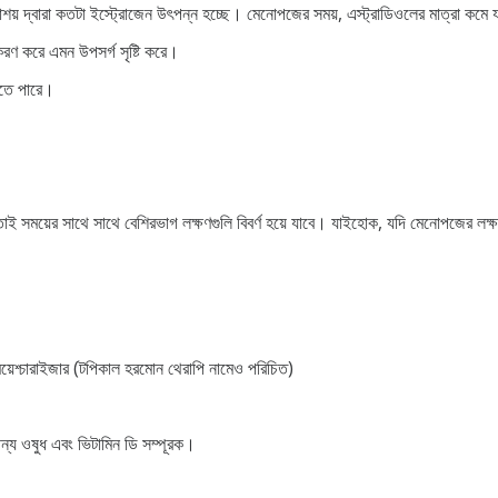
় দ্বারা কতটা ইস্ট্রোজেন উৎপন্ন হচ্ছে। মেনোপজের সময়, এস্ট্রাডিওলের মাত্রা কমে 
রণ করে এমন উপসর্গ সৃষ্টি করে।
রতে পারে।
ই সময়ের সাথে সাথে বেশিরভাগ লক্ষণগুলি বিবর্ণ হয়ে যাবে। যাইহোক, যদি মেনোপজের লক্ষণগ
 ময়েশ্চারাইজার (টপিকাল হরমোন থেরাপি নামেও পরিচিত)
জন্য ওষুধ এবং ভিটামিন ডি সম্পূরক।