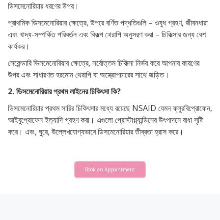
ডিসমেনোরিয়ার ধরণের উপর।
প্রাথমিক ডিসমেনোরিয়ার ক্ষেত্রে, উপরে বর্ণিত পদ্ধতিগুলি – ওষুধ গ্রহণ, জীবনধারা
এবং খাদ্য-সম্পর্কিত পরিবর্তন এবং বিকল্প থেরাপি অনুসরণ করা – চিকিত্সার জন্য বেশ
কার্যকর।
সেকেন্ডারি ডিসমেনোরিয়ার ক্ষেত্রে, সর্বোত্তম চিকিত্সা নির্ভর করে আপনার কারণের
উপর এবং সাধারণত হরমোন থেরাপি বা অস্ত্রোপচারের সাথে জড়িত।
2. ডিসমেনোরিয়ার প্রথম লাইনের চিকিৎসা কি?
ডিসমেনোরিয়ার প্রথম সারির চিকিৎসার মধ্যে রয়েছে NSAID যেমন ফ্লুরবিপ্রোফেন,
আইবুপ্রোফেন ইত্যাদি গ্রহণ করা। এগুলো প্রোস্টাগ্ল্যান্ডিনের উৎপাদনে বাধা সৃষ্টি
করে। এবং, ঘুরে, উল্লেখযোগ্যভাবে ডিসমেনোরিয়ার তীব্রতা হ্রাস করে।
Book an Appointment