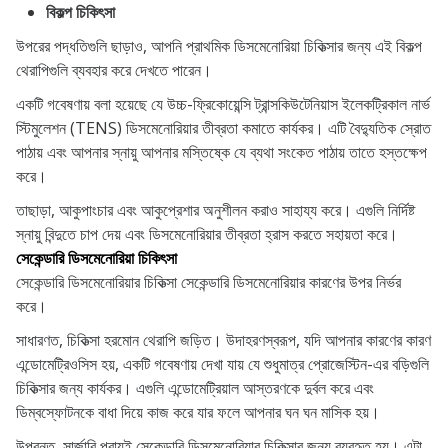
বিকল্প চিকিৎসা
উপরের পদ্ধতিগুলি ছাড়াও, আপনি প্রাথমিক ডিসমেনোরিয়া চিকিত্সার জন্য এই বিকল্প
থেরাপিগুলি ব্যবহার করে দেখতে পারেন।
একটি গবেষণায় বলা হয়েছে যে উচ্চ-ফ্রিকোয়েন্সি ট্রান্সকিউটেনিয়াস ইলেকট্রিকাল নার্ভ
স্টিমুলেশন (TENS) ডিসমেনোরিয়ার তীব্রতা কমাতে কার্যকর। এটি বৈদ্যুতিক স্রোত
পাঠায় এবং আপনার স্নায়ু আপনার মস্তিষ্কে যে ব্যথা সংকেত পাঠায় তাতে হস্তক্ষেপ
করে।
তাছাড়া, আকুপাংচার এবং আকুপ্রেশার অনুশীলন করাও সাহায্য করে। এগুলি নির্দিষ্ট
স্নায়ু বিন্দুতে চাপ দেয় এবং ডিসমেনোরিয়ার তীব্রতা হ্রাস করতে সহায়তা করে।
সেকেন্ডারি ডিসমেনোরিয়া চিকিৎসা
সেকেন্ডারি ডিসমেনোরিয়ার চিকিত্সা সেকেন্ডারি ডিসমেনোরিয়ার কারণের উপর নির্ভর
করে।
সাধারণত, চিকিত্সা হরমোন থেরাপি জড়িত। উদাহরণস্বরূপ, যদি আপনার কারণের কারণ
এন্ডোমেট্রিওসিস হয়, একটি গবেষণায় দেখা যায় যে শুধুমাত্র প্রোজেস্টিন-এর বড়িগুলি
চিকিত্সার জন্য কার্যকর। এগুলি এন্ডোমেট্রিয়াল আস্তরণকে দুর্বল করে এবং
ডিম্বস্ফোটনকে বাধা দিয়ে কাজ করে যার ফলে আপনার ঘন ঘন মাসিক হয়।
উপরন্তু, সার্জারি প্রায়ই সেকেন্ডারি ডিসমেনোরিয়ার চিকিত্সার জন্য ব্যবহৃত হয়। এটা