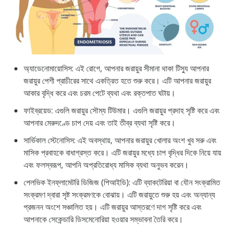
অ্যাডেনোমায়োসিস: এই রোগে, আপনার জরায়ুর সীমানা থাকা টিস্যু আপনার
জরায়ুর পেশী প্রাচীরের সাথে একত্রিত হতে শুরু করে। এটি আপনার জরায়ুর
আকার বৃদ্ধি করে এবং চরম পেটে ব্যথা এবং রক্তপাত ঘটায়।
ফাইব্রয়েড: এগুলি জরায়ুর সৌম্য টিউমার। এগুলি জরায়ুর প্রদাহ সৃষ্টি করে এবং
আপনার মেরুদণ্ডে চাপ দেয় এবং তাই তীব্র ব্যথা সৃষ্টি করে।
সার্ভিকাল স্টেনোসিস: এই অবস্থায়, আপনার জরায়ুর খোলার অংশ খুব সরু এবং
মাসিক প্রবাহকে বাধাগ্রস্ত করে। এটি জরায়ুর মধ্যে চাপ বৃদ্ধির দিকে নিয়ে যায়
এবং ফলস্বরূপ, আপনি অপ্রতিরোধ্য মাসিক ব্যথা অনুভব করেন।
পেলভিক ইনফ্লামেটরি ডিজিজ (পিআইডি): এটি ব্যাকটেরিয়া বা যৌন সংক্রামিত
সংক্রমণ দ্বারা সৃষ্ট সংক্রমণকে বোঝায়। এটি জরায়ুতে শুরু হয় এবং অন্যান্য
প্রজনন অংশে সঞ্চালিত হয়। এটি জরায়ুর আস্তরণে দাগ সৃষ্টি করে এবং
আপনাকে সেকেন্ডারি ডিসমেনোরিয়া হওয়ার সম্ভাবনা তৈরি করে।