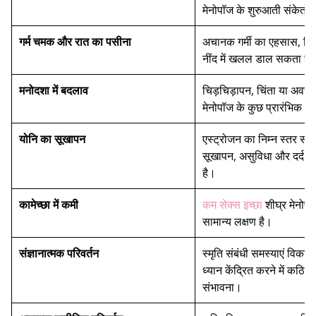
मेनोपॉज के शुरुआती संकेतों में
गर्म चमक और रात का पसीना
अचानक गर्मी का एहसास, विशे
नींद में खलल डाल सकता है
मनोदशा में बदलाव
चिड़चिड़ापन, चिंता या अवसा
मेनोपॉज के कुछ प्रारंभिक लक्
योनि का सूखापन
एस्ट्रोजन का निम्न स्तर संभ
सूखापन, असुविधा और दर्द प
है।
कामेच्छा में कमी
कम सेक्स इच्छा
शीघ्र मेनोप
सामान्य लक्षण है।
संज्ञानात्मक परिवर्तन
स्मृति संबंधी समस्याएं विकस
ध्यान केंद्रित करने में कठिन
संभावना।