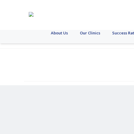
About Us
Our Clinics
Success Ra
ट्यूबरक्यूलॉसिस
एसटीआय
ओबेसिटी
डायबेटीस
कॅन्सर
लॅप्रोस्कोपी
गायनॅकोलोजी
पिट्यूटरी
मिसकॅ