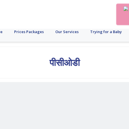
te
Prices Packages
Our Services
Trying for a Baby
पीसीओडी
रीएज
लिव्हर
ब्रँड
एएमएच
फॉलीकल
पीसीओएस
मासिक
गर्भावस्था
फर्टिलिटी
डिसॉर्डर
मादी
आयसीए
फि
अपडेट
धर्म
अंड
रिप