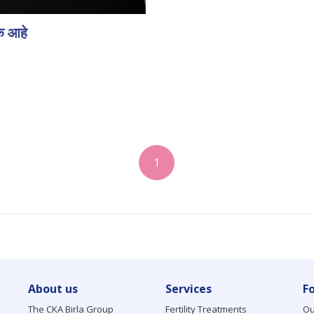
क आहे
1
About us
Services
F
The CKA Birla Group
Fertility Treatments
Ou