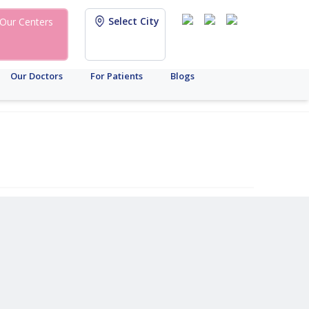
Select City
Our Centers
Our Doctors
For Patients
Blogs
सआय
मेल
किंमत
फर्टिलिटी
डायग्नोस्टीक
मेल
फिमेल
सरोगेसी
पीसीओडी
आययूआय
आयव्हीएफ
इतर
्रॉडक्टीव्ह
प्रीझर्व्हेशन
टेस्ट
फर्टिलिटी
फर्टिलिटी