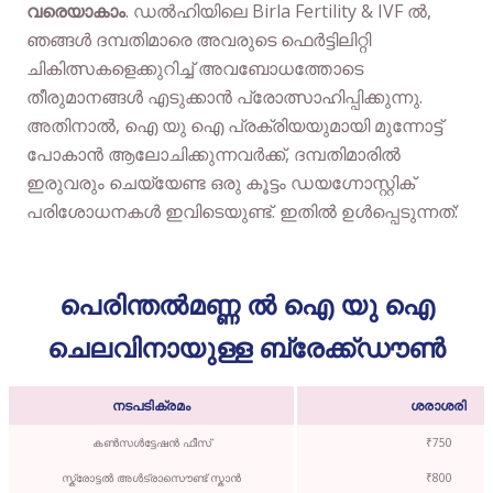
വരെയാകാം
. ഡൽഹിയിലെ Birla Fertility & IVF ൽ,
ഞങ്ങൾ ദമ്പതിമാരെ അവരുടെ ഫെർട്ടിലിറ്റി
ചികിത്സകളെക്കുറിച്ച് അവബോധത്തോടെ
തീരുമാനങ്ങൾ എടുക്കാൻ പ്രോത്സാഹിപ്പിക്കുന്നു.
അതിനാൽ, ഐ യു ഐ പ്രക്രിയയുമായി മുന്നോട്ട്
പോകാൻ ആലോചിക്കുന്നവർക്ക്, ദമ്പതിമാരിൽ
ഇരുവരും ചെയ്യേണ്ട ഒരു കൂട്ടം ഡയഗ്നോസ്റ്റിക്
പരിശോധനകൾ ഇവിടെയുണ്ട്. ഇതിൽ ഉൾപ്പെടുന്നത്:
പെരിന്തൽമണ്ണ ൽ ഐ യു ഐ
ചെലവിനായുള്ള ബ്രേക്ക്ഡൗൺ
നടപടിക്രമം
ശരാശരി
കൺസൾട്ടേഷൻ ഫീസ്
₹750
സ്ക്രോട്ടൽ അൾട്രാസൌണ്ട് സ്കാൻ
₹800