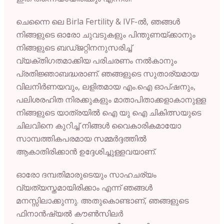
ചെന്നൈ ലെ
Birla
Fertility &
IVF-
ൽ,
ഞങ്ങൾ
നിങ്ങളുടെ
ഓരോ
ചുവടുകളും
പിന്തുണയ്ക്കാനും
നിങ്ങളുടെ
ബഡ്ജറ്റിനനുസരിച്ച്
വ്യക്തിഗതമാക്കിയ
പരിചരണം
നൽകാനും
പ്രതിജ്ഞാബദ്ധരാണ്.
ഞങ്ങളുടെ
സുതാര്യമായ
വിലനിർണയവും,
ലളിതമായ
എം.
ഐ
ഓപ്ഷനും,
പലിശരഹിത
നിരക്കുകളും
മാതാപിതാക്കളാകാനുള്ള
നിങ്ങളുടെ
യാത്രയിൽ
ഐ
യു
ഐ
ചികിത്സയുടെ
ചിലവിനെ
കുറിച്ച്
നിങ്ങൾ
വൈകാരികമായോ
സാമ്പത്തികപരമായ
സമ്മർദ്ദത്തിൽ
ആകാതിരിക്കാൻ
ഉദ്ദേശിച്ചുള്ളവയാണ്.
ഓരോ
ദമ്പതിമാരുടെയും
സാഹചര്യം
വ്യത്യസ്തമായിരിക്കാം
എന്ന്
ഞങ്ങൾ
മനസ്സിലാക്കുന്നു.
അതുകൊണ്ടാണ്,
ഞങ്ങളുടെ
ഫിനാൻഷ്യൽ
കൗൺസിലർ