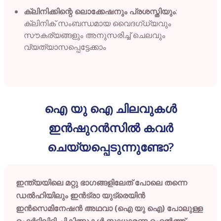
ക്ലിനിക്കിന്റെ ലൊക്കേഷനും പ്രശസ്തിയും
:
ക്ലിനിക് സംബന്ധമായ വൈദഗ്ധ്യവും
സൗകര്യങ്ങളും അനുസരിച്ച് ചെലവും
വ്യത്യാസപ്പെട്ടേക്കാം
ഐ യു ഐ ചിലവുകൾ
ഇൻഷുറൻസിൽ കവർ
ചെയ്യപ്പെടുന്നുണ്ടോ?
ഇന്ത്യയിലെ മറ്റു ഭാഗങ്ങളിലേത് പോലെ തന്നെ
ഡൽഹിയിലും ഇൻട്രാ യുട്രെയിൻ
ഇൻസെമിനേഷൻ അഥവാ (ഐ യു ഐ) പോലുള്ള
ഫെർട്ടിലിറ്റി ചികിത്സകൾ സാധാരണ ഹെൽത്ത്