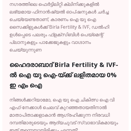
നഗരത്തിലെ ഫെർട്ടിലിറ്റി ക്ലിനിക്കുകളിൽ
ലഭ്യമായ ഫിനാൻഷ്യൽ ഓപ്ഷനുകൾ ചർച്ച
ചെയ്യേണ്ടതാണ്, കാരണം ഐ യു ഐ
സൈക്കിളുകൾക്ക് Birla Fertility & IVF, ഡൽഹി
ഉൾപ്പെടെ പലരും ഫ്ളക്സിബിൾ പെയ്മെന്റ്
പ്ലാനുകളും പാക്കേജുകളും വാഗ്ദാനം
ചെയ്യുന്നുണ
ഹൈദരാബാദ്
Birla
Fertility &
IVF-
ൽ
ഐ
യു
ഐ-
യ്ക്ക്
ലളിതമായ
0%
ഇ
എം
ഐ
നിങ്ങൾക്കറിയാമോ,
ഐ
യു
ഐ
ചികിത്സ
ഐ
വി
എഫ്-
നേക്കാൾ
ചെലവ്
കുറഞ്ഞതായതിനാൽ
മാതാപിതാക്കളാകാൻ
ആഗ്രഹിക്കുന്ന
നിരവധി
ദമ്പതിമാരുടെയും
ആദ്യചുവട്
സ്വാഭാവികമായും
ഇത്
തന്നെയായിരിക്കും
എന്നത്?