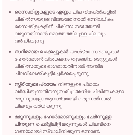
സൈക്കിളുകളുടെ എണ്ണം
: ചില വ്യക്തികളിൽ
ചികിൽസയുടെ വിജയത്തിനായി ഒന്നിലധികം
സൈക്കിളുകളിൽ ചികിത്സ നടത്തേണ്ടി
വരുന്നതിനാൽ മൊത്തത്തിലുള്ള ചിലവും
വർദ്ധിക്കുന്നു
സ്ഥിരമായ ചെക്കപ്പുകൾ
: അൾട്രാ സൗണ്ടുകൾ
ഹോർമോൺ വിശകലനം തുടങ്ങിയ ടെസ്റ്റുകൾ
ചികിത്സയുടെ ഭാഗമായതിനാൽ അന്തിമ
ചിലവിലേക്ക് കൂട്ടിച്ചേർക്കപ്പെടുന്നു.
സ്ത്രീയുടെ പ്രായം
: നിങ്ങളുടെ പ്രായം
വർദ്ധിക്കുന്നതിനനുസരിച്ച് അധിക ചികിത്സകളോ
മരുന്നുകളോ ആവശ്യമായി വരുന്നതിനാൽ
ചിലവും വർധിക്കുന്നു.
മരുന്നുകളും ഹോർമോണുകളും ചേർന്നുള്ള
പിന്തുണ
: ഫെർട്ടിലിറ്റി മരുന്നുകൾ ചിലവിനെ
ഗണ്യമായി സ്വാധീനിക്കുന്ന ഒന്നാണ്.