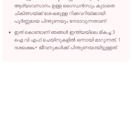
ആദ്യാവസാനം ഉള്ള ഗൈഡൻസും കൂടാതെ
ചികിത്സയ്ക്ക് ശേഷമുള്ള റിക്കവറിയ്ക്കായി
പൂർണ്ണമായ പിന്തുണയും നേടാവുന്നതാണ്
ഇത് കൊണ്ടാണ് ഞങ്ങൾ ഇന്ത്യയിലെ മികച്ച 3
ഐ വി എഫ് ചെയിനുകളിൽ ഒന്നായി മാറുന്നത്, 1
ദശലക്ഷം+ ജീവനുകൾക്ക് പിന്തുണയായിട്ടുള്ളത്.