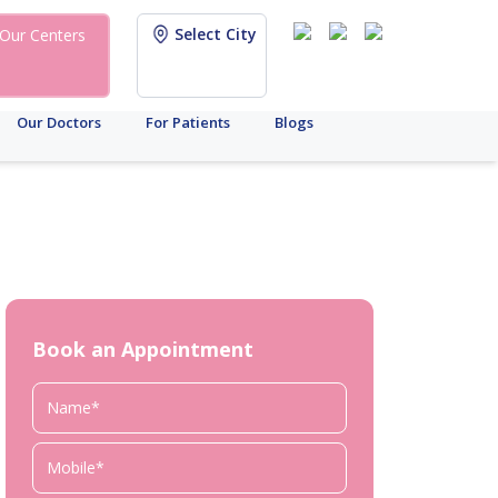
Select City
Our Centers
Our Doctors
For Patients
Blogs
Book an Appointment