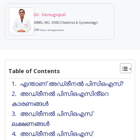
Dr. Venugopal
MBBS, MD, DNB (Obstetrics & Gynaecology)
24+
Years of experience
Table of Contents
എന്താണ് അഡ്രീനൽ പിസിഒഎസ്?
അഡ്രീനൽ പിസിഒഎസിൻ്റെ
കാരണങ്ങൾ
അഡ്രീനൽ പിസിഒഎസ്
ലക്ഷണങ്ങൾ
അഡ്രീനൽ പിസിഒഎസ്