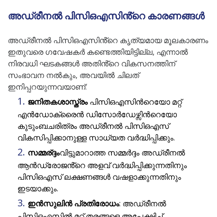
അഡ്രീനൽ പിസിഒഎസിൻ്റെ കാരണങ്ങൾ
അഡ്രീനൽ പിസിഒഎസിൻ്റെ കൃത്യമായ മൂലകാരണം
ഇതുവരെ ഗവേഷകർ കണ്ടെത്തിയിട്ടില്ല, എന്നാൽ
നിരവധി ഘടകങ്ങൾ അതിൻ്റെ വികസനത്തിന്
സംഭാവന നൽകും, അവയിൽ ചിലത്
ഇനിപ്പറയുന്നവയാണ്:
ജനിതകശാസ്ത്രം
പിസിഒഎസിൻറെയോ മറ്റ്
എൻഡോക്രൈൻ ഡിസോർഡേഴ്സിൻറെയോ
കുടുംബചരിത്രം അഡ്രീനൽ പിസിഒഎസ്
വികസിപ്പിക്കാനുള്ള സാധ്യത വർദ്ധിപ്പിക്കും.
സമ്മര്ദ്ദം
വിട്ടുമാറാത്ത സമ്മർദ്ദം അഡ്രീനൽ
ആൻഡ്രോജൻ്റെ അളവ് വർദ്ധിപ്പിക്കുന്നതിനും
പിസിഒഎസ് ലക്ഷണങ്ങൾ വഷളാക്കുന്നതിനും
ഇടയാക്കും.
ഇൻസുലിൻ പ്രതിരോധം
: അഡ്രീനൽ
പിസിഒഎസിൽ മറ്റ് തരങ്ങളെ അപേക്ഷിച്ച്