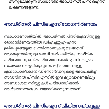
അനുഭവിക്കുന്ന സാധാരണ അഡ്രീനൽ പിസിഒഎസ്
ലക്ഷണങ്ങളാണ്.
അഡ്രീനൽ പിസിഒഎസ് രോഗനിർണയം
സാധാരണഗതിയിൽ, അഡ്രീനൽ പിസിഒഎസിനുള്ള
രോഗനിർണയത്തിൽ ഡിഎച്ച്ഇഎ-എസ്
ഉൾപ്പെടെയുള്ള ഹോർമോണുകളുടെ അളവ്
അളക്കുന്നതിനുള്ള മെഡിക്കൽ ചരിത്രം, ശാരീരിക
പരിശോധന, രക്തപരിശോധനകൾ എന്നിവയുടെ
സംയോജനം ഉൾപ്പെടുന്നു. മറ്റ് തരത്തിലുള്ള
എൻഡോക്രൈൻ ഡിസോർഡറുകളെ അപേക്ഷിച്ച്
അഡ്രീനൽ പിസിഒഎസിൽ ഇവ കുറവാണെങ്കിലും
അണ്ഡാശയ സിസ്റ്റുകൾ പരിശോധിക്കാൻ
അൾട്രാസൗണ്ട് ഉപയോഗിക്കാവുന്നതാണ്.
അഡ്രീനൽ പിസിഒഎസ് ചികിത്സയ്ക്കുള്ള