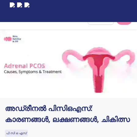
Select City
അഡ്രീനൽ പിസിഒഎസ്:
കാരണങ്ങൾ, ലക്ഷണങ്ങൾ, ചികിത്സ
പി സി ഒ എസ്