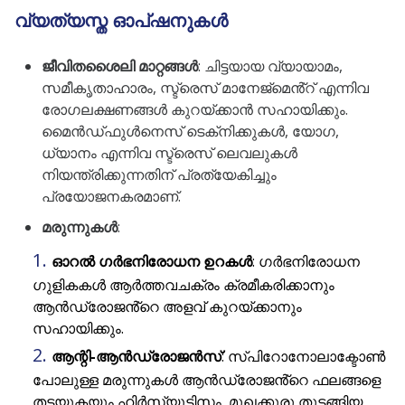
വ്യത്യസ്ത ഓപ്ഷനുകൾ
ജീവിതശൈലി മാറ്റങ്ങൾ
: ചിട്ടയായ വ്യായാമം,
സമീകൃതാഹാരം, സ്ട്രെസ് മാനേജ്മെൻ്റ് എന്നിവ
രോഗലക്ഷണങ്ങൾ കുറയ്ക്കാൻ സഹായിക്കും.
മൈൻഡ്‌ഫുൾനെസ് ടെക്‌നിക്കുകൾ, യോഗ,
ധ്യാനം എന്നിവ സ്ട്രെസ് ലെവലുകൾ
നിയന്ത്രിക്കുന്നതിന് പ്രത്യേകിച്ചും
പ്രയോജനകരമാണ്.
മരുന്നുകൾ
:
ഓറൽ ഗർഭനിരോധന ഉറകൾ
: ഗർഭനിരോധന
ഗുളികകൾ ആർത്തവചക്രം ക്രമീകരിക്കാനും
ആൻഡ്രോജൻ്റെ അളവ് കുറയ്ക്കാനും
സഹായിക്കും.
ആന്റി-ആൻഡ്രോജൻസ്
: സ്പിറോനോലാക്ടോൺ
പോലുള്ള മരുന്നുകൾ ആൻഡ്രോജൻ്റെ ഫലങ്ങളെ
തടയുകയും ഹിർസ്യൂട്ടിസം, മുഖക്കുരു തുടങ്ങിയ