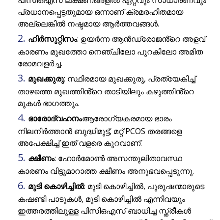
പിസിഒഎസ് ലക്ഷണങ്ങളിൽ ഏറ്റവും സാധാരണവും
പ്രധാനപ്പെട്ടതുമായ ഒന്നാണ് ക്രമരഹിതമായ
അല്ലെങ്കിൽ നഷ്ടമായ ആർത്തവങ്ങൾ.
ഹിർസുറ്റിസം
: ഉയർന്ന ആൻഡ്രോജൻ്റെ അളവ്
കാരണം മുഖത്തോ നെഞ്ചിലോ പുറകിലോ അമിത
രോമവളർച്ച.
മുഖക്കുരു
: സ്ഥിരമായ മുഖക്കുരു, പ്രത്യേകിച്ച്
താഴത്തെ മുഖത്തിൻ്റെ താടിയിലും കഴുത്തിൻ്റെ
മുകൾ ഭാഗത്തും.
ഭാരോദ്വഹനം
ആരോഗ്യകരമായ ഭാരം
നിലനിർത്താൻ ബുദ്ധിമുട്ട്, മറ്റ് PCOS തരങ്ങളെ
അപേക്ഷിച്ച് ഇത് വളരെ കുറവാണ്.
ക്ഷീണം
: ഹോർമോൺ അസന്തുലിതാവസ്ഥ
കാരണം വിട്ടുമാറാത്ത ക്ഷീണം അനുഭവപ്പെടുന്നു.
മുടി കൊഴിച്ചിൽ
: മുടി കൊഴിച്ചിൽ, പുരുഷന്മാരുടെ
കഷണ്ടി പാടുകൾ, മുടി കൊഴിച്ചിൽ എന്നിവയും
ഇത്തരത്തിലുള്ള പിസിഒഎസ് ബാധിച്ച സ്ത്രീകൾ