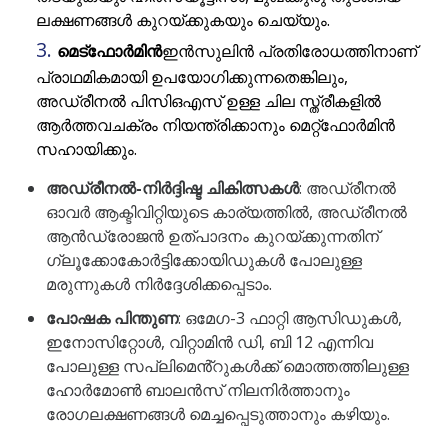
ലക്ഷണങ്ങൾ കുറയ്ക്കുകയും ചെയ്യും.
മെട്ഫോർമിൻ
ഇൻസുലിൻ പ്രതിരോധത്തിനാണ്
പ്രാഥമികമായി ഉപയോഗിക്കുന്നതെങ്കിലും,
അഡ്രീനൽ പിസിഒഎസ് ഉള്ള ചില സ്ത്രീകളിൽ
ആർത്തവചക്രം നിയന്ത്രിക്കാനും മെറ്റ്ഫോർമിൻ
സഹായിക്കും.
അഡ്രീനൽ-നിർദ്ദിഷ്ട ചികിത്സകൾ
: അഡ്രീനൽ
ഓവർ ആക്ടിവിറ്റിയുടെ കാര്യത്തിൽ, അഡ്രീനൽ
ആൻഡ്രോജൻ ഉത്പാദനം കുറയ്ക്കുന്നതിന്
ഗ്ലൂക്കോകോർട്ടിക്കോയിഡുകൾ പോലുള്ള
മരുന്നുകൾ നിർദ്ദേശിക്കപ്പെടാം.
പോഷക പിന്തുണ
: ഒമേഗ-3 ഫാറ്റി ആസിഡുകൾ,
ഇനോസിറ്റോൾ, വിറ്റാമിൻ ഡി, ബി 12 എന്നിവ
പോലുള്ള സപ്ലിമെൻ്റുകൾക്ക് മൊത്തത്തിലുള്ള
ഹോർമോൺ ബാലൻസ് നിലനിർത്താനും
രോഗലക്ഷണങ്ങൾ മെച്ചപ്പെടുത്താനും കഴിയും.