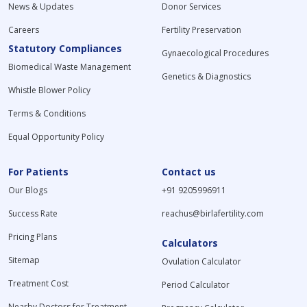
News & Updates
Donor Services
Careers
Fertility Preservation
Statutory Compliances
Gynaecological Procedures
Biomedical Waste Management
Genetics & Diagnostics
Whistle Blower Policy
Terms & Conditions
Equal Opportunity Policy
For Patients
Contact us
Our Blogs
+91 9205996911
Success Rate
reachus@birlafertility.com
Pricing Plans
Calculators
Sitemap
Ovulation Calculator
Treatment Cost
Period Calculator
Nearby Doctors for Treatment