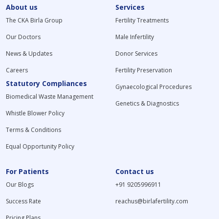
About us
Services
The CKA Birla Group
Fertility Treatments
Our Doctors
Male Infertility
News & Updates
Donor Services
Careers
Fertility Preservation
Statutory Compliances
Gynaecological Procedures
Biomedical Waste Management
Genetics & Diagnostics
Whistle Blower Policy
Terms & Conditions
Equal Opportunity Policy
For Patients
Contact us
Our Blogs
+91 9205996911
Success Rate
reachus@birlafertility.com
Pricing Plans