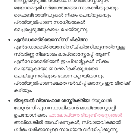
തടസ്സപ്പെടുത്തിയേക്കാം. ലാപ്രോസ്കോപ്പിക്
മയോമെക്ടമി ഗർഭാശയത്തെ സംരക്ഷിക്കുകയും
ഫൈബ്രോയിഡുകൾ നീക്കം ചെയ്യുകയും
പ്രത്യുൽപാദന സാധ്യതകൾ
മെച്ചപ്പെടുത്തുകയും ചെയ്യുന്നു.
എൻഡമെട്രിയോസിസ് ചികിത്സ
:
എൻഡോമെട്രിയോസിസ് ചികിത്സിക്കുന്നതിനുള്ള
സ്വർണ്ണ നിലവാരം ലാപ്രോസ്കോപ്പി ആണ്.
എൻഡോമെട്രിയൽ ഇംപ്ലാന്റുകൾ നീക്കം
ചെയ്യുകയോ ബാഷ്പീകരിക്കുകയോ
ചെയ്യുന്നതിലൂടെ വേദന കുറയ്ക്കാനും
പ്രത്യുൽപാദനക്ഷമത വർദ്ധിപ്പിക്കാനും ഈ രീതിക്ക്
കഴിയും.
ട്യൂബൽ വ്യവഹാര ശസ്ത്രക്രിയ
: ട്യൂബൽ
പേറ്റൻസി പുനഃസ്ഥാപിക്കാൻ ലാപ്രോസ്കോപ്പി
ഉപയോഗിക്കാം
ഫാലോപ്യൻ ട്യൂബ് തടസ്സങ്ങൾ
അല്ലെങ്കിൽ അഡീഷനുകൾ, സ്വാഭാവികമായി
ഗർഭം ധരിക്കാനുള്ള സാധ്യത വർദ്ധിപ്പിക്കുന്നു.