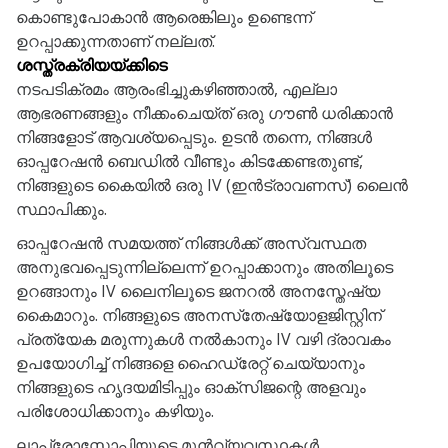
കൊണ്ടുപോകാൻ ആരെങ്കിലും ഉണ്ടെന്ന്
ഉറപ്പാക്കുന്നതാണ് നല്ലത്.
ശസ്ത്രക്രിയയ്ക്കിടെ
നടപടിക്രമം ആരംഭിച്ചുകഴിഞ്ഞാൽ, എല്ലാ
ആഭരണങ്ങളും നീക്കംചെയ്ത് ഒരു ഗൗൺ ധരിക്കാൻ
നിങ്ങളോട് ആവശ്യപ്പെടും. ഉടൻ തന്നെ, നിങ്ങൾ
ഓപ്പറേഷൻ ബെഡിൽ വീണ്ടും കിടക്കേണ്ടതുണ്ട്,
നിങ്ങളുടെ കൈയിൽ ഒരു IV (ഇൻട്രാവണസ്) ലൈൻ
സ്ഥാപിക്കും.
ഓപ്പറേഷൻ സമയത്ത് നിങ്ങൾക്ക് അസ്വസ്ഥത
അനുഭവപ്പെടുന്നില്ലെന്ന് ഉറപ്പാക്കാനും അതിലൂടെ
ഉറങ്ങാനും IV ലൈനിലൂടെ ജനറൽ അനസ്തേഷ്യ
കൈമാറും. നിങ്ങളുടെ അനസ്‌തേഷ്യോളജിസ്റ്റിന്
പ്രത്യേക മരുന്നുകൾ നൽകാനും IV വഴി ദ്രാവകം
ഉപയോഗിച്ച് നിങ്ങളെ ഹൈഡ്രേറ്റ് ചെയ്യാനും
നിങ്ങളുടെ ഹൃദയമിടിപ്പും ഓക്‌സിജന്റെ അളവും
പരിശോധിക്കാനും കഴിയും.
ലാപ്രോസ്കോപ്പിയുടെ മുൻവ്യവസ്ഥകൾ