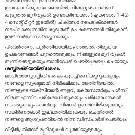
ചികിത്സിക്കാൻ ഈ നടപടിക്രമം
ഉപയോഗിക്കുകയാണെങ്കിൽ, നിങ്ങളുടെ സർജന്
കൂടുതൽ മുറിവുകൾ ഉണ്ടാക്കിയേക്കാം (ഏകദേശം 1-4 2-
4 സെന്റീമീറ്റർ ഇടയിൽ). ചികിത്സാ നടപടിക്രമങ്ങൾ
നടപ്പിലാക്കുന്നതിന് കൂടുതൽ ഉപകരണങ്ങൾ തിരുകാൻ
ഇത് സർജനെ പ്രാപ്തനാക്കും.
പ്രവർത്തനം പൂർത്തിയായിക്കഴിഞ്ഞാൽ, തിരുകിയ
ഉപകരണങ്ങൾ പുറത്തെടുക്കും, നിങ്ങളുടെ മുറിവുകൾ
തുന്നിക്കെട്ടുകയും ബാൻഡേജ് ചെയ്യുകയും ചെയ്യും.
ശസ്ത്രക്രിയയ്ക്ക് ശേഷം
ലാപ്രോസ്കോപ്പിക്ക് ശേഷം കുറച്ച് മണിക്കൂറുകളോളം
നിങ്ങളെ സൂക്ഷ്മമായി നിരീക്ഷിക്കും. അതിനിടയിൽ,
നിങ്ങളുടെ ഓക്സിജന്റെ അളവ്, രക്തസമ്മർദ്ദം, പൾസ്
നിരക്ക് എന്നിവ പരിശോധിക്കുകയും പരിശോധനകൾ
നടത്തുകയും ചെയ്യും. നിങ്ങൾ ഉണർന്നിരിക്കുകയും
സങ്കീർണതകൾ ഇല്ലാതിരിക്കുകയും ചെയ്താൽ,
നിങ്ങളെ ആശുപത്രിയിൽ നിന്ന് ഡിസ്ചാർജ് ചെയ്യും.
വീട്ടിൽ, നിങ്ങൾ മുറിവുകൾ വൃത്തിയുള്ളതും