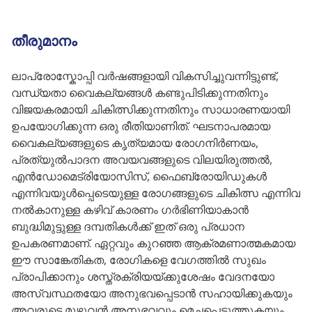
തീരുമാനം
ലാപ്രോസ്കോപ്പി വർഷങ്ങളായി വികസിച്ചുവന്നിട്ടുണ്ട്,
വന്ധ്യതാ വൈകല്യങ്ങൾ കണ്ടുപിടിക്കുന്നതിനും
വിജയകരമായി ചികിത്സിക്കുന്നതിനും സാധാരണയായി
ഉപയോഗിക്കുന്ന ഒരു രീതിയാണിത്. ഘടനാപരമായ
വൈകല്യങ്ങളുടെ കൃത്യമായ രോഗനിർണയം,
പ്രത്യുൽപാദന അവയവങ്ങളുടെ വിലയിരുത്തൽ,
എൻഡോമെട്രിയോസിസ്, ഫൈബ്രോയിഡുകൾ
എന്നിവയുൾപ്പെടെയുള്ള രോഗങ്ങളുടെ ചികിത്സ എന്നിവ
നൽകാനുള്ള കഴിവ് കാരണം ഗർഭിണിയാകാൻ
ബുദ്ധിമുട്ടുള്ള ദമ്പതികൾക്ക് ഇത് ഒരു പ്രധാന
ഉപകരണമാണ്. ഏറ്റവും കുറഞ്ഞ ആക്രമണാത്മകമായ
ഈ സാങ്കേതികത, രോഗികളെ വേഗത്തിൽ സുഖം
പ്രാപിക്കാനും ശസ്ത്രക്രിയയ്ക്കുശേഷം വേദനയോ
അസ്വസ്ഥതയോ അനുഭവപ്പെടാൻ സഹായിക്കുകയും
അവരുടെ മുഴുവൻ അനുഭവവും മെച്ചപ്പെടുത്തുകയും