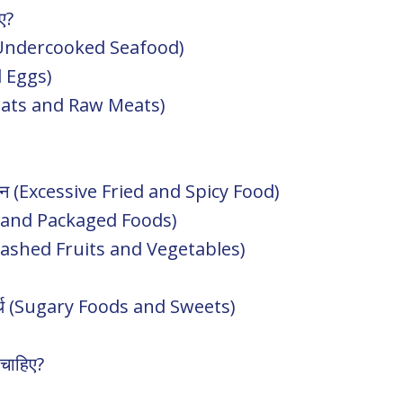
िए?
or Undercooked Seafood)
d Eggs)
 Meats and Raw Meats)
ोजन (Excessive Fried and Spicy Food)
sed and Packaged Foods)
 (Unwashed Fruits and Vegetables)
पदार्थ (Sugary Foods and Sweets)
ी चाहिए?