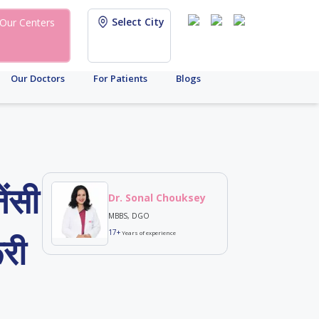
Select City
Our Centers
Our Doctors
For Patients
Blogs
ंसी
Dr. Sonal Chouksey
MBBS, DGO
17+
Years of experience
री