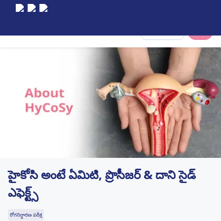
Select City
హైకోసి అంటే ఏమిటి, ప్రొసీజర్ & దాని సైడ్
ఎఫెక్ట్స్
రోగనిర్ధారణ పరీక్ష