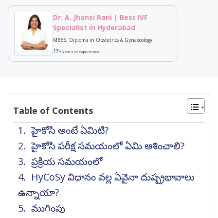
Dr. A. Jhansi Rani | Best IVF
Specialist in Hyderabad
MBBS, Diploma in Obstetrics & Gynaecology
17+
Years of experience
Table of Contents
హైకోసి అంటే ఏమిటి?
హైకోసి పరీక్ష సమయంలో ఏమి ఆశించాలి?
ప్రక్రియ సమయంలో
HyCoSy విధానం వల్ల ఏవైనా దుష్ప్రభావాలు
ఉన్నాయా?
ముగింపు