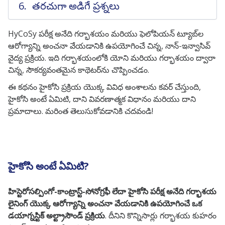
తరచుగా అడిగే ప్రశ్నలు
HyCoSy పరీక్ష అనేది గర్భాశయం మరియు ఫెలోపియన్ ట్యూబ్‌ల
ఆరోగ్యాన్ని అంచనా వేయడానికి ఉపయోగించే చిన్న, నాన్-ఇన్వాసివ్
వైద్య ప్రక్రియ. ఇది గర్భాశయంలోకి యోని మరియు గర్భాశయం ద్వారా
చిన్న, సౌకర్యవంతమైన కాథెటర్‌ను చొప్పించడం.
ఈ కథనం హైకోసి ప్రక్రియ యొక్క వివిధ అంశాలను కవర్ చేస్తుంది,
హైకోసి అంటే ఏమిటి
, దాని వివరణాత్మక విధానం మరియు దాని
ప్రమాదాలు. మరింత తెలుసుకోవడానికి చదవండి!
హైకోసి అంటే ఏమిటి?
హిస్టెరోసల్పింగో-కాంట్రాస్ట్-సోనోగ్రఫీ లేదా హైకోసి పరీక్ష అనేది గర్భాశయ
లైనింగ్ యొక్క ఆరోగ్యాన్ని అంచనా వేయడానికి ఉపయోగించే ఒక
డయాగ్నస్టిక్ అల్ట్రాసౌండ్ ప్రక్రియ
. దీనిని కొన్నిసార్లు గర్భాశయ కుహరం