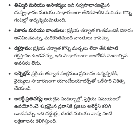
తిమ్మిరి మరియు అసౌకర్యం:
ఇది సర్వసాధారణమైన
దుష్ప్రభావం మరియు సాధారణంగా తేలికపాటిది మరియు కొన్ని
గంటల్లో అదృశ్యమవుతుంది.
వికారం మరియు వాంతులు:
ప్రక్రియ తర్వాత కొంతమందికి వికారం
అనిపించవచ్చు, మరికొంతమంది వాంతులు కావచ్చు.
రక్తస్రావం:
ప్రక్రియ తర్వాత కొన్ని మచ్చలు లేదా తేలికపాటి
రక్తస్రావం ఉండవచ్చు, ఇది సాధారణంగా ఆందోళన చెందాల్సిన
అవసరం లేదు.
ఇన్ఫెక్షన్:
ప్రక్రియ తర్వాత సంక్రమణ ప్రమాదం ఉన్నప్పటికీ,
వైద్యులు
సాధారణంగా
యాంటీబయాటిక్స్‌తో ఒకేసారి చికిత్స
చేయండి.
అలెర్జీ ప్రతిచర్య:
అరుదైన సందర్భాల్లో, ప్రక్రియ సమయంలో
ఉపయోగించే శుభ్రమైన ద్రవానికి ప్రజలు అలెర్జీని కలిగి
ఉండవచ్చు. ఇది దద్దుర్లు, దురద మరియు వాపు వంటి
లక్షణాలను కలిగిస్తుంది.