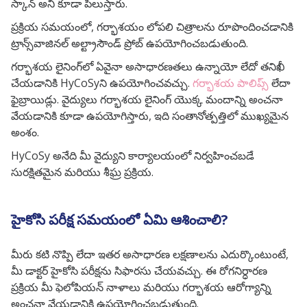
స్కాన్ అని కూడా పిలుస్తారు.
ప్రక్రియ సమయంలో, గర్భాశయం లోపలి చిత్రాలను రూపొందించడానికి
ట్రాన్స్‌వాజినల్ అల్ట్రాసౌండ్ ప్రోబ్ ఉపయోగించబడుతుంది.
గర్భాశయ లైనింగ్‌లో ఏవైనా అసాధారణతలు ఉన్నాయో లేదో తనిఖీ
చేయడానికి HyCoSyని ఉపయోగించవచ్చు.
గర్భాశయ పాలిప్స్
లేదా
ఫైబ్రాయిడ్లు. వైద్యులు గర్భాశయ లైనింగ్ యొక్క మందాన్ని అంచనా
వేయడానికి కూడా ఉపయోగిస్తారు, ఇది సంతానోత్పత్తిలో ముఖ్యమైన
అంశం.
HyCoSy అనేది మీ వైద్యుని కార్యాలయంలో నిర్వహించబడే
సురక్షితమైన మరియు శీఘ్ర ప్రక్రియ.
హైకోసి పరీక్ష సమయంలో ఏమి ఆశించాలి?
మీరు కటి నొప్పి లేదా ఇతర అసాధారణ లక్షణాలను ఎదుర్కొంటుంటే,
మీ డాక్టర్ హైకోసి పరీక్షను సిఫారసు చేయవచ్చు. ఈ రోగనిర్ధారణ
ప్రక్రియ మీ ఫెలోపియన్ నాళాలు మరియు గర్భాశయ ఆరోగ్యాన్ని
అంచనా వేయడానికి ఉపయోగించబడుతుంది.