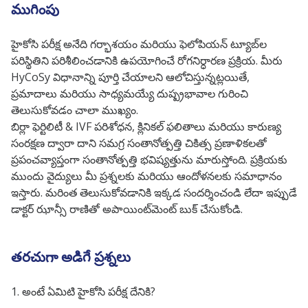
ముగింపు
హైకోసి పరీక్ష అనేది గర్భాశయం మరియు ఫెలోపియన్ ట్యూబ్‌ల
పరిస్థితిని పరిశీలించడానికి ఉపయోగించే రోగనిర్ధారణ ప్రక్రియ. మీరు
HyCoSy విధానాన్ని పూర్తి చేయాలని ఆలోచిస్తున్నట్లయితే,
ప్రమాదాలు మరియు సాధ్యమయ్యే దుష్ప్రభావాల గురించి
తెలుసుకోవడం చాలా ముఖ్యం.
బిర్లా ఫెర్టిలిటీ & IVF పరిశోధన, క్లినికల్ ఫలితాలు మరియు కారుణ్య
సంరక్షణ ద్వారా దాని సమగ్ర సంతానోత్పత్తి చికిత్స ప్రణాళికలతో
ప్రపంచవ్యాప్తంగా సంతానోత్పత్తి భవిష్యత్తును మారుస్తోంది. ప్రక్రియకు
ముందు వైద్యులు మీ ప్రశ్నలకు మరియు ఆందోళనలకు సమాధానం
ఇస్తారు. మరింత తెలుసుకోవడానికి ఇక్కడ సందర్శించండి లేదా ఇప్పుడే
డాక్టర్ ఝాన్సీ రాణితో అపాయింట్‌మెంట్ బుక్ చేసుకోండి.
తరచుగా అడిగే ప్రశ్నలు
1. అంటే ఏమిటి
హైకోసి పరీక్ష దేనికి?