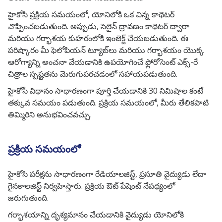
హైకోసి ప్రక్రియ సమయంలో, యోనిలోకి ఒక చిన్న కాథెటర్
చొప్పించబడుతుంది. అప్పుడు, సెలైన్ ద్రావణం కాథెటర్ ద్వారా
మరియు గర్భాశయ కుహరంలోకి ఇంజెక్ట్ చేయబడుతుంది. ఈ
పరిష్కారం మీ ఫెలోపియన్ ట్యూబ్‌లు మరియు గర్భాశయం యొక్క
ఆరోగ్యాన్ని అంచనా వేయడానికి ఉపయోగించే ఫ్లోరోసెంట్ ఎక్స్-రే
చిత్రాల స్పష్టతను మెరుగుపరచడంలో సహాయపడుతుంది.
హైకోసీ విధానం
సాధారణంగా పూర్తి చేయడానికి 30 నిమిషాల కంటే
తక్కువ సమయం పడుతుంది. ప్రక్రియ సమయంలో, మీరు తేలికపాటి
తిమ్మిరిని అనుభవించవచ్చు.
ప్రక్రియ సమయంలో
హైకోసి పరీక్షను సాధారణంగా రేడియాలజిస్ట్, ప్రసూతి వైద్యుడు లేదా
గైనకాలజిస్ట్ నిర్వహిస్తారు. ప్రక్రియ ఔట్ పేషెంట్ నేపధ్యంలో
జరుగుతుంది.
గర్భాశయాన్ని దృశ్యమానం చేయడానికి వైద్యుడు యోనిలోకి