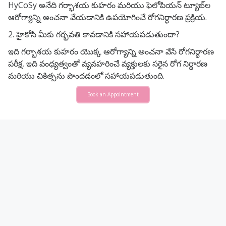
HyCoSy అనేది గర్భాశయ కుహరం మరియు ఫెలోపియన్ ట్యూబ్‌ల
ఆరోగ్యాన్ని అంచనా వేయడానికి ఉపయోగించే రోగనిర్ధారణ ప్రక్రియ.
2. హైకోసి మీకు గర్భవతి కావడానికి సహాయపడుతుందా?
ఇది గర్భాశయ కుహరం యొక్క ఆరోగ్యాన్ని అంచనా వేసే రోగనిర్ధారణ
పరీక్ష, ఇది వంధ్యత్వంతో వ్యవహరించే వ్యక్తులకు సరైన రోగ నిర్ధారణ
మరియు చికిత్సను పొందడంలో సహాయపడుతుంది.
Book an Appointment