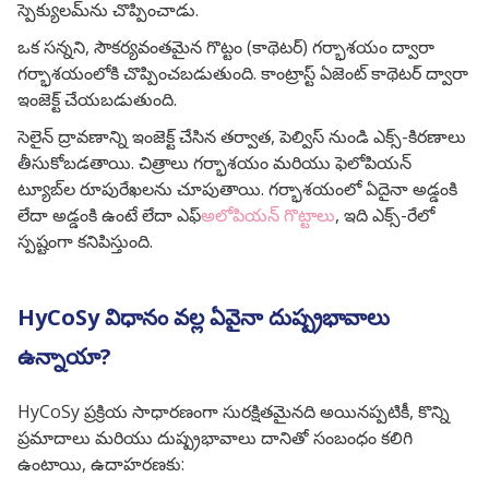
స్పెక్యులమ్‌ను చొప్పించాడు.
ఒక సన్నని, సౌకర్యవంతమైన గొట్టం (కాథెటర్) గర్భాశయం ద్వారా
గర్భాశయంలోకి చొప్పించబడుతుంది. కాంట్రాస్ట్ ఏజెంట్ కాథెటర్ ద్వారా
ఇంజెక్ట్ చేయబడుతుంది.
సెలైన్ ద్రావణాన్ని ఇంజెక్ట్ చేసిన తర్వాత, పెల్విస్ నుండి ఎక్స్-కిరణాలు
తీసుకోబడతాయి. చిత్రాలు గర్భాశయం మరియు ఫెలోపియన్
ట్యూబ్‌ల రూపురేఖలను చూపుతాయి. గర్భాశయంలో ఏదైనా అడ్డంకి
లేదా అడ్డంకి ఉంటే లేదా ఎఫ్
అలోపియన్ గొట్టాలు
, ఇది ఎక్స్-రేలో
స్పష్టంగా కనిపిస్తుంది.
HyCoSy విధానం వల్ల ఏవైనా దుష్ప్రభావాలు
ఉన్నాయా?
HyCoSy ప్రక్రియ సాధారణంగా సురక్షితమైనది అయినప్పటికీ, కొన్ని
ప్రమాదాలు మరియు దుష్ప్రభావాలు దానితో సంబంధం కలిగి
ఉంటాయి, ఉదాహరణకు: