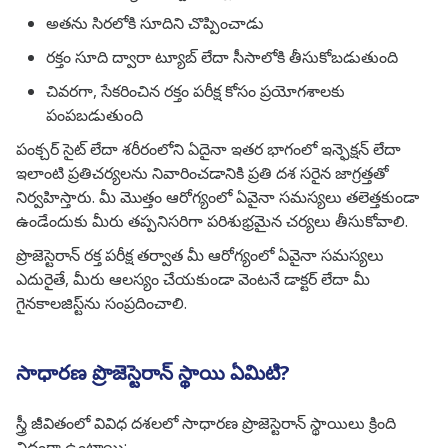
అతను సిరలోకి సూదిని చొప్పించాడు
రక్తం సూది ద్వారా ట్యూబ్ లేదా సీసాలోకి తీసుకోబడుతుంది
చివరగా, సేకరించిన రక్తం పరీక్ష కోసం ప్రయోగశాలకు
పంపబడుతుంది
పంక్చర్ సైట్ లేదా శరీరంలోని ఏదైనా ఇతర భాగంలో ఇన్ఫెక్షన్ లేదా
ఇలాంటి ప్రతిచర్యలను నివారించడానికి ప్రతి దశ సరైన జాగ్రత్తతో
నిర్వహిస్తారు. మీ మొత్తం ఆరోగ్యంలో ఏవైనా సమస్యలు తలెత్తకుండా
ఉండేందుకు మీరు తప్పనిసరిగా పరిశుభ్రమైన చర్యలు తీసుకోవాలి.
ప్రొజెస్టెరాన్ రక్త పరీక్ష తర్వాత మీ ఆరోగ్యంలో ఏవైనా సమస్యలు
ఎదురైతే, మీరు ఆలస్యం చేయకుండా వెంటనే డాక్టర్ లేదా మీ
గైనకాలజిస్ట్‌ను సంప్రదించాలి.
సాధారణ ప్రొజెస్టెరాన్ స్థాయి ఏమిటి?
స్త్రీ జీవితంలో వివిధ దశలలో సాధారణ ప్రొజెస్టెరాన్ స్థాయిలు క్రింది
విధంగా ఉంటాయి: