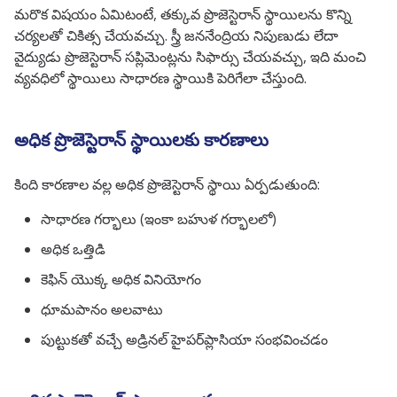
మరొక విషయం ఏమిటంటే, తక్కువ ప్రొజెస్టెరాన్ స్థాయిలను కొన్ని
చర్యలతో చికిత్స చేయవచ్చు. స్త్రీ జననేంద్రియ నిపుణుడు లేదా
వైద్యుడు ప్రొజెస్టెరాన్ సప్లిమెంట్లను సిఫార్సు చేయవచ్చు, ఇది మంచి
వ్యవధిలో స్థాయిలు సాధారణ స్థాయికి పెరిగేలా చేస్తుంది.
అధిక ప్రొజెస్టెరాన్ స్థాయిలకు కారణాలు
కింది కారణాల వల్ల అధిక ప్రొజెస్టెరాన్ స్థాయి ఏర్పడుతుంది:
సాధారణ గర్భాలు (ఇంకా బహుళ గర్భాలలో)
అధిక ఒత్తిడి
కెఫిన్ యొక్క అధిక వినియోగం
ధూమపానం అలవాటు
పుట్టుకతో వచ్చే అడ్రినల్ హైపర్‌ప్లాసియా సంభవించడం