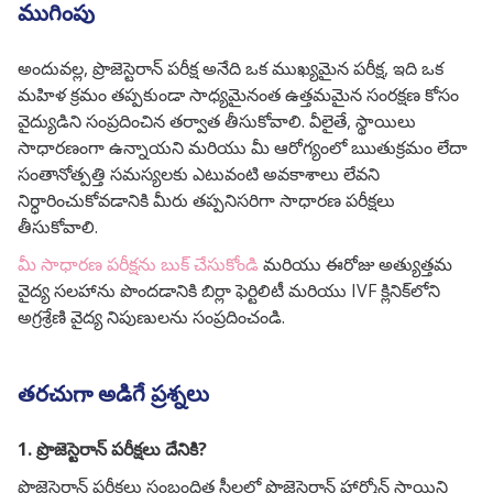
ముగింపు
అందువల్ల, ప్రొజెస్టెరాన్ పరీక్ష అనేది ఒక ముఖ్యమైన పరీక్ష, ఇది ఒక
మహిళ క్రమం తప్పకుండా సాధ్యమైనంత ఉత్తమమైన సంరక్షణ కోసం
వైద్యుడిని సంప్రదించిన తర్వాత తీసుకోవాలి. వీలైతే, స్థాయిలు
సాధారణంగా ఉన్నాయని మరియు మీ ఆరోగ్యంలో ఋతుక్రమం లేదా
సంతానోత్పత్తి సమస్యలకు ఎటువంటి అవకాశాలు లేవని
నిర్ధారించుకోవడానికి మీరు తప్పనిసరిగా సాధారణ పరీక్షలు
తీసుకోవాలి.
మీ సాధారణ పరీక్షను బుక్ చేసుకోండి
మరియు ఈరోజు అత్యుత్తమ
వైద్య సలహాను పొందడానికి బిర్లా ఫెర్టిలిటీ మరియు IVF క్లినిక్‌లోని
అగ్రశ్రేణి వైద్య నిపుణులను సంప్రదించండి.
తరచుగా అడిగే ప్రశ్నలు
1. ప్రొజెస్టెరాన్ పరీక్షలు దేనికి?
ప్రొజెస్టెరాన్ పరీక్షలు సంబంధిత స్త్రీలలో ప్రొజెస్టెరాన్ హార్మోన్ స్థాయిని