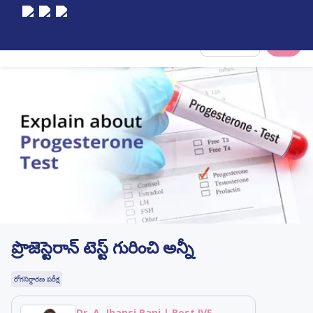
Select City
ప్రొజెస్టెరాన్ టెస్ట్ గురించి అన్నీ
రోగనిర్ధారణ పరీక్ష
Dr. A. Jhansi Rani | Best IVF