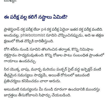
ముఖ్యం.
ఈ పరీక్ష వల్ల కలిగే నష్టాలు ఏమిటి?
ప్రొజెస్టెరాన్ రక్త పరీక్ష లేదా p4 రక్త పరీక్ష ఏదైనా ఇతర రక్త పరీక్ష వంటిది.
అందువల్ల, phlebotomist సూదిని చొప్పించినప్పుడు, అది ఆ తక్షణ
క్షణంలో కొంత నొప్పికి దారితీస్తుంది.
రోగి శరీరం నుండి సూదిని తొలగించిన తర్వాత, కొన్ని నిమిషాల
రక్తస్రావం సాధ్యమవుతుంది. కొన్ని రోజుల పాటు సంబంధిత ప్రాంతంలో
గాయాలు ఉండవచ్చు.
సిర యొక్క వాపు, మూర్ఛ మరియు పంక్చర్ సైట్ వద్ద ఇన్ఫెక్షన్ వంటి
తీవ్రమైన సమస్యలు సాధ్యమే, అయితే రోగులలో ఇటువంటి
ప్రతిచర్యలు కనిపించడం చాలా అరుదు.
అటువంటి సమస్యలను మీ నుండి దూరంగా ఉంచడానికి ముందస్తు
జాగ్రత్తలు తీసుకోవాలని సిఫార్సు చేయబడింది.