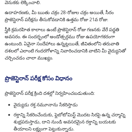
వెనుకకు లెక్కించాలి.
ఉదాహరణకు, మీ ఋతు చక్రం 28-రోజుల చక్రం అయితే, సీరం
ప్రొజెస్టెరాన్ పరీక్షను తీసుకోవడానికి ఉత్తమ రోజు 21వ రోజు.
స్త్రీకి క్రమరహిత కాలాలు ఉంటే ప్రొజెస్టెరాన్ రోజు గణనకు వేరే పద్ధతి
అవసరం. ఈ సందర్భంలో అండోత్సర్గము రోజు ఉపయోగకరంగా
ఉంటుంది. ఏవైనా సందేహాలు ఉన్నట్లయితే, జీవితంలోని తరువాతి
దశలలో ఎలాంటి గందరగోళాన్ని నివారించడానికి వాటిని మీ వైద్యునితో
చర్చించడం చాలా ముఖ్యం.
ప్రొజెస్టెరాన్ పరీక్ష కోసం విధానం
ప్రొజెస్టెరాన్ పరీక్ష క్రింది దశల్లో నిర్వహించబడుతుంది:
వైద్యుడు రక్త నమూనాను సేకరిస్తాడు
రక్తాన్ని సేకరించేందుకు, ఫ్లెబోటోమిస్ట్ మొదట సిరపై ఉన్న చర్మాన్ని
శుభ్రపరుస్తాడు, దాని నుండి అవసరమైన రక్తాన్ని బయటకు
తీయాలని లక్ష్యంగా పెట్టుకున్నాడు.