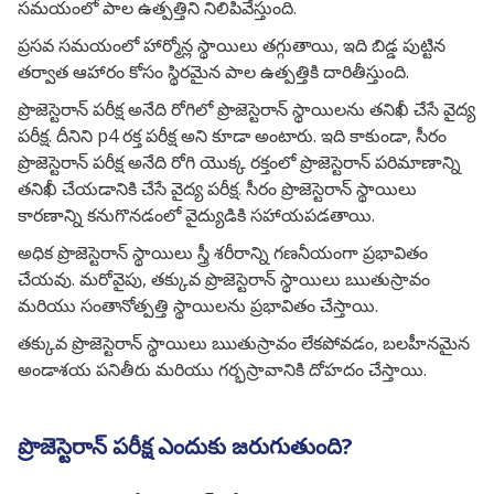
సమయంలో పాల ఉత్పత్తిని నిలిపివేస్తుంది.
ప్రసవ సమయంలో హార్మోన్ల స్థాయిలు తగ్గుతాయి, ఇది బిడ్డ పుట్టిన
తర్వాత ఆహారం కోసం స్థిరమైన పాల ఉత్పత్తికి దారితీస్తుంది.
ప్రొజెస్టెరాన్ పరీక్ష అనేది రోగిలో ప్రొజెస్టెరాన్ స్థాయిలను తనిఖీ చేసే వైద్య
పరీక్ష. దీనిని p4 రక్త పరీక్ష అని కూడా అంటారు. ఇది కాకుండా, సీరం
ప్రొజెస్టెరాన్ పరీక్ష అనేది రోగి యొక్క రక్తంలో ప్రొజెస్టెరాన్ పరిమాణాన్ని
తనిఖీ చేయడానికి చేసే వైద్య పరీక్ష. సీరం ప్రొజెస్టెరాన్ స్థాయిలు
కారణాన్ని కనుగొనడంలో వైద్యుడికి సహాయపడతాయి.
అధిక ప్రొజెస్టెరాన్ స్థాయిలు స్త్రీ శరీరాన్ని గణనీయంగా ప్రభావితం
చేయవు. మరోవైపు, తక్కువ ప్రొజెస్టెరాన్ స్థాయిలు ఋతుస్రావం
మరియు సంతానోత్పత్తి స్థాయిలను ప్రభావితం చేస్తాయి.
తక్కువ ప్రొజెస్టెరాన్ స్థాయిలు ఋతుస్రావం లేకపోవడం, బలహీనమైన
అండాశయ పనితీరు మరియు గర్భస్రావానికి దోహదం చేస్తాయి.
ప్రొజెస్టెరాన్ పరీక్ష ఎందుకు జరుగుతుంది?