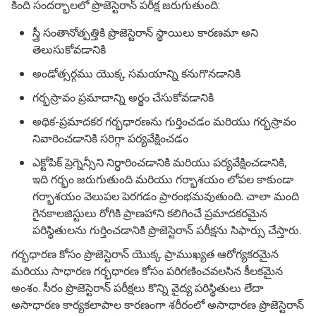
కింది సందర్భాలలో ప్రొజెస్టెరాన్ పరీక్ష జరుగుతుంది:
స్త్రీ సంతానోత్పత్తికి ప్రొజెస్టెరాన్ స్థాయిలు కారణమా అని
తెలుసుకోవడానికి
అండోత్సర్గము యొక్క సమయాన్ని కనుగొనడానికి
గర్భస్రావం ప్రమాదాన్ని అర్థం చేసుకోవడానికి
అధిక-ప్రమాదకర గర్భధారణను గుర్తించడం మరియు గర్భస్రావం
నివారించడానికి సరిగ్గా పర్యవేక్షించడం
ఎక్టోపిక్ ప్రెగ్నెన్సీని నిర్ధారించడానికి మరియు పర్యవేక్షించడానికి,
ఇది గర్భం జరుగుతుంది మరియు గర్భాశయం లోపల కాకుండా
గర్భాశయం వెలుపల పెరగడం ప్రారంభమవుతుంది. చాలా మంది
గైనకాలజిస్టులు రోగికి ప్రాణహాని కలిగించే ప్రమాదకరమైన
పరిస్థితులను గుర్తించడానికి ప్రొజెస్టెరాన్ పరీక్షను సిఫార్సు చేస్తారు.
గర్భధారణ కోసం ప్రొజెస్టెరాన్ యొక్క ప్రాముఖ్యత ఆరోగ్యకరమైన
మరియు సాధారణ గర్భధారణ కోసం పరిగణించవలసిన కీలకమైన
అంశం. సీరం ప్రొజెస్టెరాన్ పరీక్షలు కొన్ని వైద్య పరిస్థితులు లేదా
అసాధారణ కార్యకలాపాల కారణంగా శరీరంలో అసాధారణ ప్రొజెస్టెరాన్