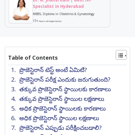
Specialist in Hyderabad
MBBS, Diploma in Obstetrics & Gynaecology
17+
Years of experience
Table of Contents
ప్రొజెస్టెరాన్ టెస్ట్ అంటే ఏమిటి?
ప్రొజెస్టెరాన్ పరీక్ష ఎందుకు జరుగుతుంది?
తక్కువ ప్రొజెస్టెరాన్ స్థాయిలకు కారణాలు
తక్కువ ప్రొజెస్టెరాన్ స్థాయిల లక్షణాలు
అధిక ప్రొజెస్టెరాన్ స్థాయిలకు కారణాలు
అధిక ప్రొజెస్టెరాన్ స్థాయిల లక్షణాలు
ప్రొజెస్టెరాన్ ఎప్పుడు పరీక్షించబడాలి?