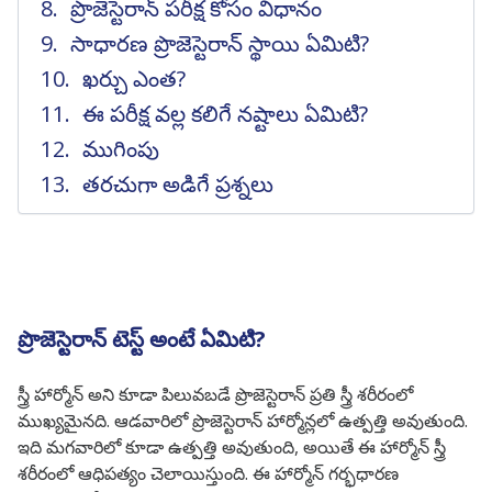
ప్రొజెస్టెరాన్ పరీక్ష కోసం విధానం
సాధారణ ప్రొజెస్టెరాన్ స్థాయి ఏమిటి?
ఖర్చు ఎంత?
ఈ పరీక్ష వల్ల కలిగే నష్టాలు ఏమిటి?
ముగింపు
తరచుగా అడిగే ప్రశ్నలు
ప్రొజెస్టెరాన్ టెస్ట్ అంటే ఏమిటి?
స్త్రీ హార్మోన్ అని కూడా పిలువబడే ప్రొజెస్టెరాన్ ప్రతి స్త్రీ శరీరంలో
ముఖ్యమైనది. ఆడవారిలో ప్రొజెస్టెరాన్ హార్మోన్లలో ఉత్పత్తి అవుతుంది.
ఇది మగవారిలో కూడా ఉత్పత్తి అవుతుంది, అయితే ఈ హార్మోన్ స్త్రీ
శరీరంలో ఆధిపత్యం చెలాయిస్తుంది. ఈ హార్మోన్ గర్భధారణ