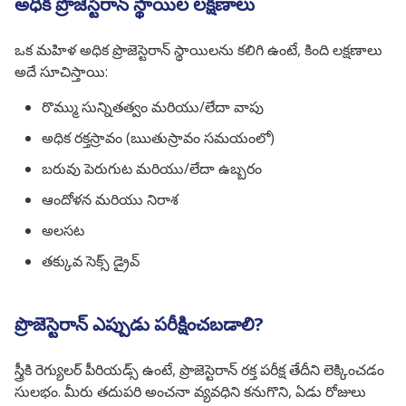
అధిక ప్రొజెస్టెరాన్ స్థాయిల లక్షణాలు
ఒక మహిళ అధిక ప్రొజెస్టెరాన్ స్థాయిలను కలిగి ఉంటే, కింది లక్షణాలు
అదే సూచిస్తాయి:
రొమ్ము సున్నితత్వం మరియు/లేదా వాపు
అధిక రక్తస్రావం (ఋతుస్రావం సమయంలో)
బరువు పెరుగుట మరియు/లేదా ఉబ్బరం
ఆందోళన మరియు నిరాశ
అలసట
తక్కువ సెక్స్ డ్రైవ్
ప్రొజెస్టెరాన్ ఎప్పుడు పరీక్షించబడాలి?
స్త్రీకి రెగ్యులర్ పీరియడ్స్ ఉంటే, ప్రొజెస్టెరాన్ రక్త పరీక్ష తేదీని లెక్కించడం
సులభం. మీరు తదుపరి అంచనా వ్యవధిని కనుగొని, ఏడు రోజులు