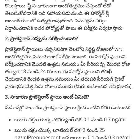
కొలుస్తాయి. స్త్రీ సాధారణంగా అండోత్సర్గము చేస్తుందో లేదో
తెలుసుకోవడానికి ఇది సహాయపడుతుంది. ఈ హార్మోన్ స్త్రీ
అండాశయాలలో ఉత్పత్తి అవుతుంది. సమస్యను సరిగ్గా
నిర్ధారించడానికి ఇతర హార్మోన్లతో పాటు ఈ పరీక్షను నిర్వహిస్తారు.
2. ప్రొజెస్టెరాన్ ఎప్పుడు పరీక్షించబడాలి?
ప్రొజెస్టెరాన్ స్థాయిలు తప్పనిసరిగా నెలలోని నిర్దిష్ట రోజులలో wrt
అండోత్సర్గము సమయాలలో పరీక్షించబడాలి. ఈ హార్మోన్ స్థాయిని
పరీక్షించడానికి మొదటి ఉత్తమ సమయం మీ పీరియడ్స్ మొదటి రోజు
తర్వాత 18 నుండి 24 రోజులు. ఈ హార్మోన్ స్థాయిని తనిఖీ
చేయడానికి రెండవ ఉత్తమ సమయం మీ తదుపరి పీరియడ్ సైకిల్
ప్రారంభమయ్యే ఏడు రోజుల ముందు (మీరు ఊహించిన తేదీ ప్రకారం).
3. సాధారణ ప్రొజెస్టెరాన్ స్థాయి అంటే ఏమిటి?
మహిళల్లో సాధారణ ప్రొజెస్టెరాన్ స్థాయి క్రింది వాటిని కలిగి ఉంటుంది:
ఋతు చక్రం యొక్క ఫోలిక్యులర్ దశ: 0.1 నుండి 0.7 ng/ml
ఋతు చక్రం యొక్క లూటియల్ దశ: 2 నుండి 25
ng/mlPrepubescent అమ్మాయిలు: 0.1 నుండి 0.3 ng/ml.