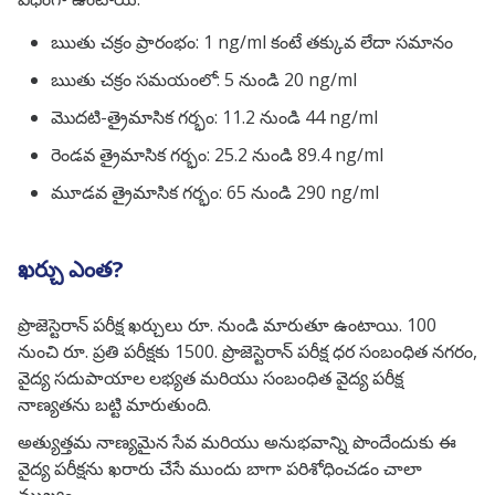
ఋతు చక్రం ప్రారంభం: 1 ng/ml కంటే తక్కువ లేదా సమానం
ఋతు చక్రం సమయంలో: 5 నుండి 20 ng/ml
మొదటి-త్రైమాసిక గర్భం: 11.2 నుండి 44 ng/ml
రెండవ త్రైమాసిక గర్భం: 25.2 నుండి 89.4 ng/ml
మూడవ త్రైమాసిక గర్భం: 65 నుండి 290 ng/ml
ఖర్చు ఎంత?
ప్రొజెస్టెరాన్ పరీక్ష ఖర్చులు రూ. నుండి మారుతూ ఉంటాయి. 100
నుంచి రూ. ప్రతి పరీక్షకు 1500. ప్రొజెస్టెరాన్ పరీక్ష ధర సంబంధిత నగరం,
వైద్య సదుపాయాల లభ్యత మరియు సంబంధిత వైద్య పరీక్ష
నాణ్యతను బట్టి మారుతుంది.
అత్యుత్తమ నాణ్యమైన సేవ మరియు అనుభవాన్ని పొందేందుకు ఈ
వైద్య పరీక్షను ఖరారు చేసే ముందు బాగా పరిశోధించడం చాలా