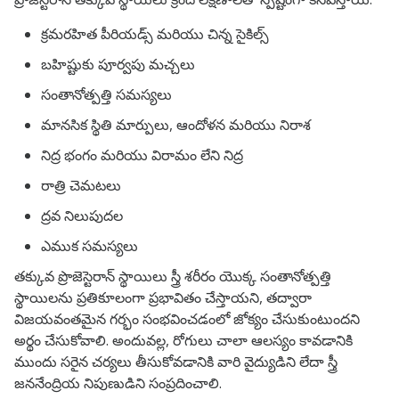
క్రమరహిత పీరియడ్స్ మరియు చిన్న సైకిల్స్
బహిష్టుకు పూర్వపు మచ్చలు
సంతానోత్పత్తి సమస్యలు
మానసిక స్థితి మార్పులు, ఆందోళన మరియు నిరాశ
నిద్ర భంగం మరియు విరామం లేని నిద్ర
రాత్రి చెమటలు
ద్రవ నిలుపుదల
ఎముక సమస్యలు
తక్కువ ప్రొజెస్టెరాన్ స్థాయిలు స్త్రీ శరీరం యొక్క సంతానోత్పత్తి
స్థాయిలను ప్రతికూలంగా ప్రభావితం చేస్తాయని, తద్వారా
విజయవంతమైన గర్భం సంభవించడంలో జోక్యం చేసుకుంటుందని
అర్థం చేసుకోవాలి. అందువల్ల, రోగులు చాలా ఆలస్యం కావడానికి
ముందు సరైన చర్యలు తీసుకోవడానికి వారి వైద్యుడిని లేదా స్త్రీ
జననేంద్రియ నిపుణుడిని సంప్రదించాలి.