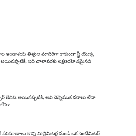
అండాశయ తిత్తుల మాదిరిగా కాకుండా స్త్రీ యొక్క
ది. అయినప్పటికీ, ఇది చాలావరకు లక్షణరహితమైనది
్ లేనివి.
అయినప్పటికీ, అవి వెన్నెముక నరాలు లేదా
చలేము.
ి పరిమాణాలు కొన్ని మిల్లీమీటర్ల నుండి ఒక సెంటీమీటర్