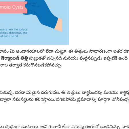
రూపం
మీ అండాశయాలలో లేదా చుట్టూ. ఈ తిత్తులు సాధారణంగా ఇతర రకాల 
ర్మాయిడ్ తిత్తి
పుట్టుకతో వచ్చినది మరియు పుట్టినప్పుడు ఇప్పటికే ఉం
్సరాల తర్వాత కనుగొనబడకపోవచ్చు.
ుగుతున్న, నిరపాయమైన పెరుగుదల. ఈ తిత్తులు వ్యాపించవు మరియు క్యాన్సర
ారా సమస్యలను కలిగిస్తాయి. పగిలిపోయే ప్రమాదాన్ని పూర్తిగా తోసిపుచ్
ు దృఢంగా ఉంటాయి. అవి గులాబీ లేదా పసుపు రంగులో ఉండవచ్చు.
వాట