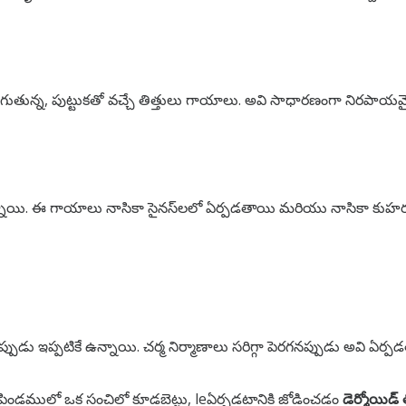
ుతున్న, పుట్టుకతో వచ్చే తిత్తులు గాయాలు.
అవి సాధారణంగా నిరపాయమై
నాయి.
ఈ గాయాలు నాసికా సైనస్‌లలో ఏర్పడతాయి మరియు నాసికా కుహరంలో తి
ప్పుడు ఇప్పటికే ఉన్నాయి. చర్మ నిర్మాణాలు సరిగ్గా పెరగనప్పుడు అవి 
పిండములో ఒక సంచిలో కూడబెట్టు, le
ఏర్పడటానికి జోడించడం
డెర్మోయిడ్ 