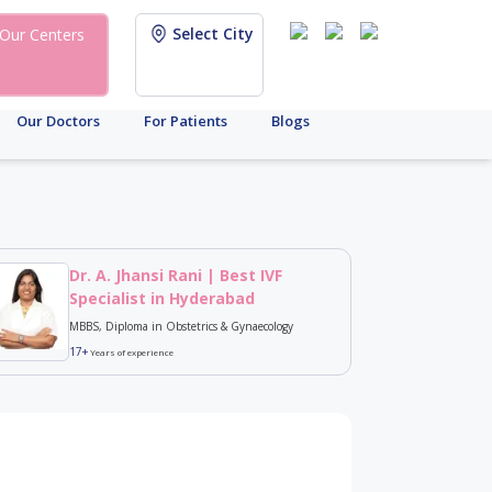
Select City
Our Centers
Our Doctors
For Patients
Blogs
Dr. A. Jhansi Rani | Best IVF
Specialist in Hyderabad
MBBS, Diploma in Obstetrics & Gynaecology
17+
Years of experience