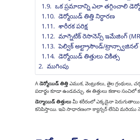
ఒక ప్రమాదాన్ని ఎలా తగ్గించాలి డెర్మో
డెర్మోయిడ్ తిత్తి నిర్ధారణ
శారీరక పరిక్ష
మాగ్నెటిక్ రెసొనెన్స్ ఇమేజింగ్ (
పెల్విక్ అల్ట్రాసౌండ్/ట్రాన్స్వాజినల
డెర్మోయిడ్ తిత్తులు చికిత్స
ముగింపు
A
డెర్మోయిడ్ తిత్తి
ఎముక, వెంట్రుకలు, తైల గ్రంథులు, 
పదార్థం కూడా ఉండవచ్చు. ఈ తిత్తులు కణాల సంచిలో
డెర్మాయిడ్ తిత్తులు
మీ శరీరంలో ఎక్కడైనా పెరుగుతాయ
కనిపిస్తాయి. ఇవి సాధారణంగా క్యాన్సర్ లేనివి మరియు 