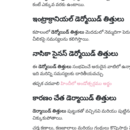
కంటే ఎక్కువ వరకు ఉంటాయి.
ఇంట్రాక్రానియల్ డెర్మోయిడ్ తిత్తులు
కపాలంలో
డెర్మోయిడ్ తిత్తులు
మెదడులో నెమ్మదిగా పెరుగ
చీలికపై సమస్యలను కలిగిస్తాయి.
నాసికా సైనస్ డెర్మోయిడ్ తిత్తులు
ఈ
డెర్మోయిడ్ తిత్తులు
సంభవించే అరుదైన వాటిలో ఉన్
ఇది మరిన్ని సమస్యలకు దారితీయవచ్చు.
తప్పక చదవాలి
హిందీలో అండోత్సర్గము అర్థం
కారణం చేత
డెర్మాయిడ్
తిత్తులు
డెర్మాయిడ్ తిత్తులు
పుట్టుకతో వచ్చినవి మరియు పుట్టిన
చిక్కుకుపోతాయి.
చర్మ కణాలు, కణజాలాలు మరియు గ్రంథులు కొన్నిసార్లు