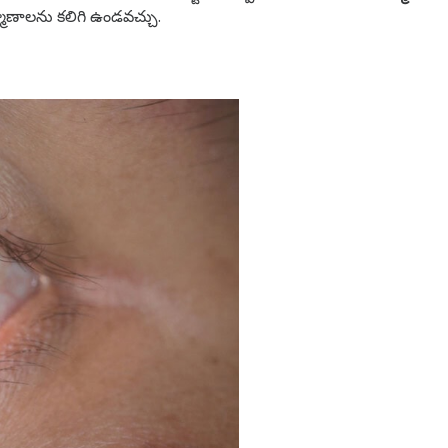
మాణాలను కలిగి ఉండవచ్చు.