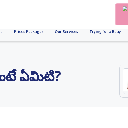
te
Prices Packages
Our Services
Trying for a Baby
 అంటే ఏమిటి?