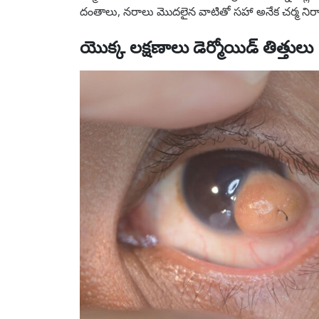
దంతాలు, నరాలు మొదలైన వాటితో సహా అనేక చర్మ నిర్
యొక్క లక్షణాలు
డెర్మోయిడ్ తిత్తులు