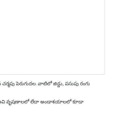
ర్మపు పెరుగుదల. వాటిలో జిడ్డు, పసుపు రంగు
ి. అవి వృషణాలలో లేదా అండాశయాలలో కూడా