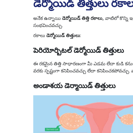
డెర్మోయిడ్ తిత్తులు రకా
అనేక ఉన్నాయి
డెర్మోయిడ్ తిత్తి రకాలు,
వాటిలో కొన్ని
సంభవించవచ్చు.
రకాలు
డెర్మోయిడ్ తిత్తులు
:
పెరియోర్బిటల్ డెర్మోయిడ్ తిత్తులు
ఈ రకమైన తిత్తి సాధారణంగా మీ ఎడమ లేదా కుడి కనుబొ
వరకు స్పష్టంగా కనిపించవచ్చు లేదా కనిపించకపోవచ్చు.
అండాశయ డెర్మాయిడ్ తిత్తులు