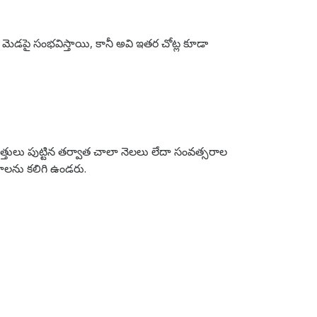
ెడపై సంభవిస్తాయి, కానీ అవి ఇతర చోట్ల కూడా
్తులు పుట్టిన తర్వాత చాలా నెలలు లేదా సంవత్సరాల
ాలను కలిగి ఉండరు.