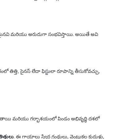
నవి మరియు అరుదుగా సంభవిస్తాయి. అయితే అవి
త్తి, సైనస్ లేదా ఫిస్టులా రూపాన్ని తీసుకోవచ్చు,
ఏర్పడతాయి మరియు గర్భాశయంలో పిండం అభివృద్ధి దశలో
తిత్తులు
. ఈ గాయాలు స్వేద గ్రంథులు, వెంట్రుకల కుదుళ్లు,