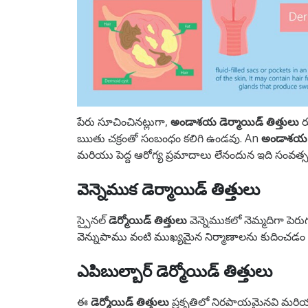
పేరు సూచించినట్లుగా,
అండాశయ డెర్మాయిడ్ తిత్తులు
ఋతు చక్రంతో సంబంధం కలిగి ఉండవు.
An
అండాశయ డె
మరియు పెద్ద ఆరోగ్య ప్రమాదాలు లేనందున ఇది సంవత
వెన్నెముక డెర్మాయిడ్ తిత్తులు
స్పైనల్
డెర్మోయిడ్ తిత్తులు
వెన్నెముకలో నెమ్మదిగా పెర
వెన్నుపాము వంటి ముఖ్యమైన నిర్మాణాలను కుదించడం ద్వ
ఎపిబుల్బార్ డెర్మోయిడ్ తిత్తులు
ఈ
డెర్మోయిడ్ తిత్తులు
ప్రకృతిలో నిరపాయమైనవి మరియ