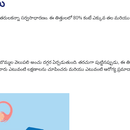
లు
 ఇతరులకన్నా సర్వసాధారణం. ఈ తిత్తులలో 80% కంటే ఎక్కువ తల మరియు మ
మ్మల వెలుపలి అంచు దగ్గర ఏర్పడుతుంది. తరచుగా పుట్టినప్పుడు, ఈ తిత
వారు ఎటువంటి లక్షణాలను చూపించరు మరియు ఎటువంటి ఆరోగ్య ప్రమాద