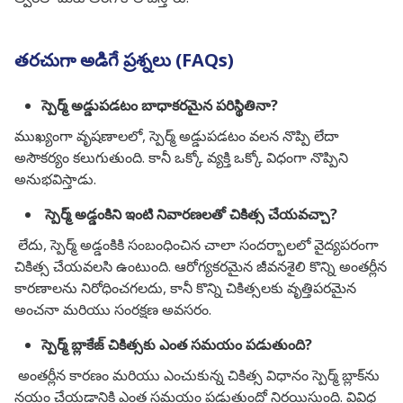
తరచుగా అడిగే ప్రశ్నలు (FAQs)
స్పెర్మ్ అడ్డుపడటం బాధాకరమైన పరిస్థితినా?
ముఖ్యంగా వృషణాలలో, స్పెర్మ్ అడ్డుపడటం వలన నొప్పి లేదా
అసౌకర్యం కలుగుతుంది. కానీ ఒక్కో వ్యక్తి ఒక్కో విధంగా నొప్పిని
అనుభవిస్తాడు.
స్పెర్మ్ అడ్డంకిని ఇంటి నివారణలతో చికిత్స చేయవచ్చా?
లేదు, స్పెర్మ్ అడ్డంకికి సంబంధించిన చాలా సందర్భాలలో వైద్యపరంగా
చికిత్స చేయవలసి ఉంటుంది. ఆరోగ్యకరమైన జీవనశైలి కొన్ని అంతర్లీన
కారణాలను నిరోధించగలదు, కానీ కొన్ని చికిత్సలకు వృత్తిపరమైన
అంచనా మరియు సంరక్షణ అవసరం.
స్పెర్మ్ బ్లాకేజ్ చికిత్సకు ఎంత సమయం పడుతుంది?
అంతర్లీన కారణం మరియు ఎంచుకున్న చికిత్స విధానం స్పెర్మ్ బ్లాక్‌ను
నయం చేయడానికి ఎంత సమయం పడుతుందో నిర్ణయిస్తుంది. వివిధ