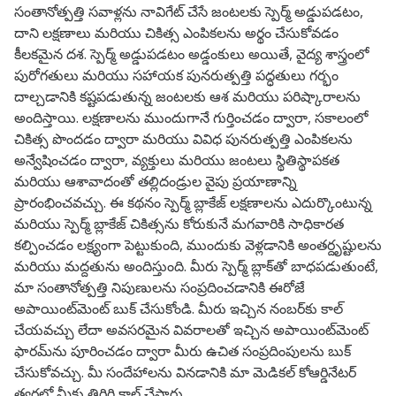
సంతానోత్పత్తి సవాళ్లను నావిగేట్ చేసే జంటలకు స్పెర్మ్ అడ్డుపడటం,
దాని లక్షణాలు మరియు చికిత్స ఎంపికలను అర్థం చేసుకోవడం
కీలకమైన దశ. స్పెర్మ్ అడ్డుపడటం అడ్డంకులు అయితే, వైద్య శాస్త్రంలో
పురోగతులు మరియు సహాయక పునరుత్పత్తి పద్ధతులు గర్భం
దాల్చడానికి కష్టపడుతున్న జంటలకు ఆశ మరియు పరిష్కారాలను
అందిస్తాయి. లక్షణాలను ముందుగానే గుర్తించడం ద్వారా, సకాలంలో
చికిత్స పొందడం ద్వారా మరియు వివిధ పునరుత్పత్తి ఎంపికలను
అన్వేషించడం ద్వారా, వ్యక్తులు మరియు జంటలు స్థితిస్థాపకత
మరియు ఆశావాదంతో తల్లిదండ్రుల వైపు ప్రయాణాన్ని
ప్రారంభించవచ్చు. ఈ కథనం స్పెర్మ్ బ్లాకేజ్ లక్షణాలను ఎదుర్కొంటున్న
మరియు స్పెర్మ్ బ్లాకేజ్ చికిత్సను కోరుకునే మగవారికి సాధికారత
కల్పించడం లక్ష్యంగా పెట్టుకుంది, ముందుకు వెళ్లడానికి అంతర్దృష్టులను
మరియు మద్దతును అందిస్తుంది. మీరు స్పెర్మ్ బ్లాక్‌తో బాధపడుతుంటే,
మా సంతానోత్పత్తి నిపుణులను సంప్రదించడానికి ఈరోజే
అపాయింట్‌మెంట్ బుక్ చేసుకోండి. మీరు ఇచ్చిన నంబర్‌కు కాల్
చేయవచ్చు లేదా అవసరమైన వివరాలతో ఇచ్చిన అపాయింట్‌మెంట్
ఫారమ్‌ను పూరించడం ద్వారా మీరు ఉచిత సంప్రదింపులను బుక్
చేసుకోవచ్చు. మీ సందేహాలను వినడానికి మా మెడికల్ కోఆర్డినేటర్
త్వరలో మీకు తిరిగి కాల్ చేస్తారు.