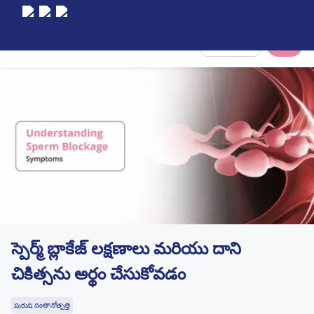
Select City
స్పెర్మ్ బ్లాకేజ్ లక్షణాలు మరియు దాని
చికిత్సను అర్థం చేసుకోవడం
పురుష సంతానోత్పత్తి