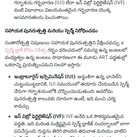
గర్భాశయ గర్భధారణ (IUI) లేదా ఇన్ విట్రో ఫెర్టిలైజేషన్ (IVF)
వంటి విధానాలు విజయవంతమైన గర్భధారణ యొక్క
అసమానతలను పెంచుతాయి.
సహాయక పునరుత్పత్తి మరియు స్పెర్మ్ నిరోధించడం
సంతానోత్పత్తి నిపుణులు సహాయక పునరుత్పత్తిని వీక్షించవచ్చు a
స్పెర్మ్ బ్లాక్ కోసం చికిత్స
గర్భం ధరించడంలో సమస్య ఉన్న జంటలలో.
వంధ్యత్వం ఉన్న జంటలు సాధారణంగా ఈ మూడు ART పద్ధతుల్లో
ఒకదాన్ని ప్రయత్నించమని సలహా ఇస్తారు:
ఇంట్రాటూరైన్ ఇన్సెమినేషన్ (IUI)
: అడ్డంకిగా ఉన్న ఛానెల్‌ని
చుట్టుముట్టడానికి, IUI సమయంలో తయారు చేయబడిన స్పెర్మ్
నేరుగా గర్భాశయంలోకి చొప్పించబడుతుంది. అవరోధం
పునరుత్పత్తి కాలువకు దూరంగా ఉంటే, ఇది మంచి చర్య
కావచ్చు.
ఇన్ విట్రో ఫెర్టిలైజేషన్ (IVF):
IVF అనేది ఒక సౌకర్యవంతమైన
పద్ధతి, ఇది మరింత సంక్లిష్టమైన స్పెర్మ్ బ్లాకేజ్ సందర్భాలలో బాగా
పనిచేస్తుంది. గుడ్లను తిరిగి పొందిన తరువాత మరియు వాటిని