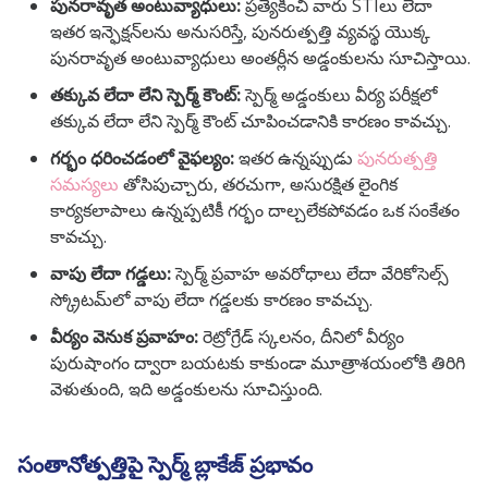
పునరావృత అంటువ్యాధులు:
ప్రత్యేకించి వారు STIలు లేదా
ఇతర ఇన్ఫెక్షన్‌లను అనుసరిస్తే, పునరుత్పత్తి వ్యవస్థ యొక్క
పునరావృత అంటువ్యాధులు అంతర్లీన అడ్డంకులను సూచిస్తాయి.
తక్కువ లేదా లేని స్పెర్మ్ కౌంట్:
స్పెర్మ్ అడ్డంకులు వీర్య పరీక్షలో
తక్కువ లేదా లేని స్పెర్మ్ కౌంట్ చూపించడానికి కారణం కావచ్చు.
గర్భం ధరించడంలో వైఫల్యం:
ఇతర ఉన్నప్పుడు
పునరుత్పత్తి
సమస్యలు
తోసిపుచ్చారు, తరచుగా, అసురక్షిత లైంగిక
కార్యకలాపాలు ఉన్నప్పటికీ గర్భం దాల్చలేకపోవడం ఒక సంకేతం
కావచ్చు.
వాపు లేదా గడ్డలు:
స్పెర్మ్ ప్రవాహ అవరోధాలు లేదా వేరికోసెల్స్
స్క్రోటమ్‌లో వాపు లేదా గడ్డలకు కారణం కావచ్చు.
వీర్యం వెనుక ప్రవాహం:
రెట్రోగ్రేడ్ స్కలనం, దీనిలో వీర్యం
పురుషాంగం ద్వారా బయటకు కాకుండా మూత్రాశయంలోకి తిరిగి
వెళుతుంది, ఇది అడ్డంకులను సూచిస్తుంది.
సంతానోత్పత్తిపై స్పెర్మ్ బ్లాకేజ్ ప్రభావం