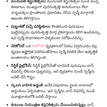
మునుపటి శస్త్రచికిత్సలు:
మునుపటి శస్త్రచికిత్సల నుండి మచ్చ
కణజాలం, ముఖ్యంగా పునరుత్పత్తి అవయవాలు లేదా
చుట్టుపక్కల ప్రాంతాలను ప్రభావితం చేసేవి, స్పెర్మ్ మార్గానికి
ఆటంకం కలిగిస్తాయి.
పుట్టుకతో వచ్చే పరిస్థితులు:
కొంతమంది పురుషులు
పుట్టినప్పుడు పునరుత్పత్తి మార్గ వైకల్యాలను కలిగి ఉండవచ్చు,
ఇవి స్పెర్మ్ సాధారణంగా వెళ్ళకుండా నిరోధించవచ్చు.
వెరికోసెల్
: ఒక
వెరికోసెల్
వృషణాలలో సిరలు విస్తరించడం వల్ల
వృషణ ఉష్ణోగ్రత పెరగడంతోపాటు స్పెర్మ్ కదలిక లేదా ఉత్పత్తికి
అంతరాయం కలిగిస్తుంది.
సిస్టిక్ ఫైబ్రోసిస్:
సిస్టిక్ ఫైబ్రోసిస్‌తో బాధపడే పురుషులు వాస్
డిఫెరెన్స్ లేకుండా పుట్టవచ్చు, ఇది వృషణాల నుండి స్పెర్మ్‌ను
బదిలీ చేసే గొట్టం.
స్కలన వాహిక అడ్డంకి:
అనేక విషయాలు స్ఖలన నాళాలలో
అడ్డంకులు ఏర్పడతాయి, ఇవి స్పెర్మ్‌ను వాస్ డిఫెరెన్స్ నుండి
మూత్రనాళంలోకి బదిలీ చేస్తాయి.
కుటుంబ నియంత్రణ శస్త్రచికిత్సను చేయించుకున్నట్టు
: వాస్