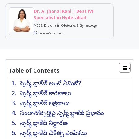
Dr. A. Jhansi Rani | Best IVF
Specialist in Hyderabad
MBBS, Diploma in Obstetrics & Gynaecology
17+
Years of experience
Table of Contents
స్పెర్మ్ బ్లాకేజ్ అంటే ఏమిటి?
స్పెర్మ్ బ్లాకేజ్ కారణాలు
స్పెర్మ్ బ్లాకేజ్ లక్షణాలు
సంతానోత్పత్తిపై స్పెర్మ్ బ్లాకేజ్ ప్రభావం
స్పెర్మ్ బ్లాకేజ్ నిర్ధారణ
స్పెర్మ్ బ్లాకేజ్ చికిత్స ఎంపికలు