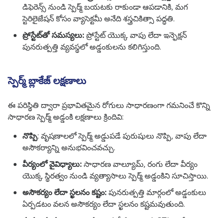
డిఫెరెన్స్ నుండి స్పెర్మ్ బయటకు రాకుండా ఆపడానికి, మగ
స్టెరిలైజేషన్ కోసం వ్యాసెక్టమీ అనేది శస్త్రచికిత్సా పద్ధతి.
ప్రోస్టేట్‌తో సమస్యలు:
ప్రోస్టేట్ యొక్క వాపు లేదా ఇన్ఫెక్షన్
పునరుత్పత్తి వ్యవస్థలో అడ్డంకులను కలిగిస్తుంది.
స్పెర్మ్ బ్లాకేజ్ లక్షణాలు
ఈ పరిస్థితి ద్వారా ప్రభావితమైన రోగులు సాధారణంగా గమనించే కొన్ని
సాధారణ స్పెర్మ్ అడ్డంకి లక్షణాలు క్రిందివి:
నొప్పి
: వృషణాలలో స్పెర్మ్ అడ్డుపడే పురుషులు నొప్పి, వాపు లేదా
అసౌకర్యాన్ని అనుభవించవచ్చు.
వీర్యంలో వైవిధ్యాలు:
సాధారణ వాల్యూమ్, రంగు లేదా వీర్యం
యొక్క స్థిరత్వం నుండి వ్యత్యాసాలు స్పెర్మ్ అడ్డంకిని సూచిస్తాయి.
అసౌకర్యం లేదా స్ఖలనం కష్టం:
పునరుత్పత్తి మార్గంలో అడ్డంకులు
ఏర్పడటం వలన అసౌకర్యం లేదా స్ఖలనం కష్టమవుతుంది.