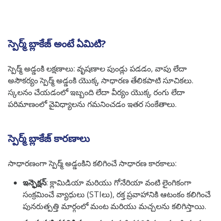
స్పెర్మ్ బ్లాకేజ్ అంటే ఏమిటి?
స్పెర్మ్ అడ్డంకి లక్షణాలు: వృషణాల పుండ్లు పడడం, వాపు లేదా
అసౌకర్యం స్పెర్మ్ అడ్డంకి యొక్క సాధారణ తేలికపాటి సూచికలు.
స్కలనం చేయడంలో ఇబ్బంది లేదా వీర్యం యొక్క రంగు లేదా
పరిమాణంలో వైవిధ్యాలను గమనించడం ఇతర సంకేతాలు.
స్పెర్మ్ బ్లాకేజ్ కారణాలు
సాధారణంగా స్పెర్మ్ అడ్డంకిని కలిగించే సాధారణ కారకాలు:
ఇన్ఫెక్షన్
: క్లామిడియా మరియు గోనేరియా వంటి లైంగికంగా
సంక్రమించే వ్యాధులు (STIలు), రక్త ప్రవాహానికి ఆటంకం కలిగించే
పునరుత్పత్తి మార్గంలో మంట మరియు మచ్చలను కలిగిస్తాయి.