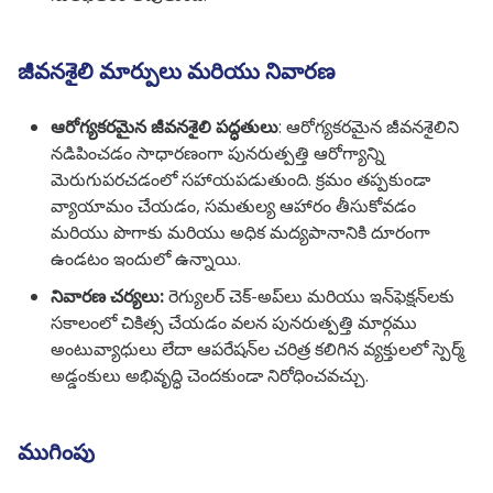
జీవనశైలి మార్పులు మరియు నివారణ
ఆరోగ్యకరమైన జీవనశైలి పద్ధతులు
: ఆరోగ్యకరమైన జీవనశైలిని
నడిపించడం సాధారణంగా పునరుత్పత్తి ఆరోగ్యాన్ని
మెరుగుపరచడంలో సహాయపడుతుంది. క్రమం తప్పకుండా
వ్యాయామం చేయడం, సమతుల్య ఆహారం తీసుకోవడం
మరియు పొగాకు మరియు అధిక మద్యపానానికి దూరంగా
ఉండటం ఇందులో ఉన్నాయి.
నివారణ చర్యలు:
రెగ్యులర్ చెక్-అప్‌లు మరియు ఇన్‌ఫెక్షన్‌లకు
సకాలంలో చికిత్స చేయడం వలన పునరుత్పత్తి మార్గము
అంటువ్యాధులు లేదా ఆపరేషన్‌ల చరిత్ర కలిగిన వ్యక్తులలో స్పెర్మ్
అడ్డంకులు అభివృద్ధి చెందకుండా నిరోధించవచ్చు.
ముగింపు