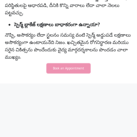
పరిస్థితులపై ఆధారపడి, దీనికి కొన్ని వారాలు లేదా చాలా నెలలు
పట్టవచ్చు.
స్పెర్మ్ బ్లాకేజ్ లక్షణాలు బాధాకరంగా ఉన్నాయా?
నొప్పి, అసౌకర్యం లేదా స్ఖలనం సమస్య వంటి స్పెర్మ్ అడ్డుపడే లక్షణాలు
అసౌకర్యంగా ఉంటాయనేది నిజం. ఖచ్చితమైన రోగనిర్ధారణ మరియు
సరైన చికిత్సను పొందేందుకు వైద్య మార్గదర్శకాలను పొందడం చాలా
ముఖ్యం.
Book an Appointment