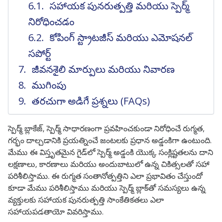
సహాయక పునరుత్పత్తి మరియు స్పెర్మ్
నిరోధించడం
కోపింగ్ స్ట్రాటజీస్ మరియు ఎమోషనల్
సపోర్ట్
జీవనశైలి మార్పులు మరియు నివారణ
ముగింపు
తరచుగా అడిగే ప్రశ్నలు (FAQs)
స్పెర్మ్ బ్లాకేజ్, స్పెర్మ్ సాధారణంగా ప్రవహించకుండా నిరోధించే రుగ్మత,
గర్భం దాల్చడానికి ప్రయత్నించే జంటలకు ప్రధాన అడ్డంకిగా ఉంటుంది.
మేము ఈ విస్తృతమైన గైడ్‌లో స్పెర్మ్ అడ్డంకి యొక్క సంక్లిష్టతలను దాని
లక్షణాలు, కారణాలు మరియు అందుబాటులో ఉన్న చికిత్సలతో సహా
పరిశీలిస్తాము. ఈ రుగ్మత సంతానోత్పత్తిని ఎలా ప్రభావితం చేస్తుందో
కూడా మేము పరిశీలిస్తాము మరియు స్పెర్మ్ బ్లాక్‌తో సమస్యలు ఉన్న
వ్యక్తులకు సహాయక పునరుత్పత్తి సాంకేతికతలు ఎలా
సహాయపడతాయో వివరిస్తాము.