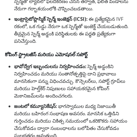
స్పెర్మ్‌తో ల్యాబ్‌లో ఫలదీకరణం చేసిన తర్వాత, ఫలిత పిండాలను
నేరుగా గర్భాశయంలోకి చొప్పించబడతాయి.
ఇంట్రాసైటోప్లాస్మిక్ స్పెర్మ్ ఇంజెక్షన్ (ICSI):
ఈ ప్రత్యేకమైన IVF
రకంలో, ఒక గుడ్డు నేరుగా ఒక స్పెర్మ్‌తో ఇంజెక్ట్ చేయబడుతుంది.
తీవ్రమైన స్పెర్మ్ అడ్డంకి పరిస్థితులకు ఈ పద్ధతి ప్రత్యేకంగా
పనిచేస్తుంది.
కోపింగ్ స్ట్రాటజీస్ మరియు ఎమోషనల్ సపోర్ట్
భావోద్వేగ ఇబ్బందులను నిర్వహించడం:
స్పెర్మ్ అడ్డంకిని
నిర్వహించడం మరియు సంతానోత్పత్తిపై దాని ప్రభావాలు
మానసికంగా పన్ను విధించవచ్చు. కౌన్సెలర్‌లు, సపోర్ట్ గ్రూప్‌లు
మరియు హెల్త్‌కేర్ నిపుణులు సహాయకరమైన కోపింగ్
మెకానిజమ్‌లను అందించగలరు.
జంటలో కమ్యూనికేషన్:
భాగస్వాముల మధ్య నిజాయితీ
మరియు బహిరంగ సంభాషణ అవసరం. మానసిక ఒత్తిడిని
గుర్తించడం మరియు చికిత్స సమయంలో ఒకరికొకరు సహాయం
చేసుకోవడం ద్వారా సంబంధాలను బలోపేతం చేసుకోవడం
సులభతరం అవుతుంది.