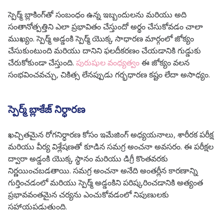
స్పెర్మ్ బ్లాకింగ్‌తో సంబంధం ఉన్న ఇబ్బందులను మరియు అది
సంతానోత్పత్తిని ఎలా ప్రభావితం చేస్తుందో అర్థం చేసుకోవడం చాలా
ముఖ్యం. స్పెర్మ్ అడ్డంకి స్పెర్మ్ యొక్క సాధారణ మార్గంలో జోక్యం
చేసుకుంటుంది మరియు దానిని ఫలదీకరణం చేయడానికి గుడ్డుకు
చేరుకోకుండా చేస్తుంది.
పురుషుల వంధ్యత్వం
ఈ జోక్యం వలన
సంభవించవచ్చు, చికిత్స లేనప్పుడు గర్భధారణ కష్టం లేదా అసాధ్యం.
స్పెర్మ్ బ్లాకేజ్ నిర్ధారణ
ఖచ్చితమైన రోగనిర్ధారణ కోసం ఇమేజింగ్ అధ్యయనాలు, శారీరక పరీక్ష
మరియు వీర్య విశ్లేషణతో కూడిన సమగ్ర అంచనా అవసరం. ఈ పరీక్షల
ద్వారా అడ్డంకి యొక్క స్థానం మరియు డిగ్రీ కొంతవరకు
నిర్ణయించబడతాయి. సమగ్ర అంచనా అనేది అంతర్లీన కారణాన్ని
గుర్తించడంలో మరియు స్పెర్మ్ అడ్డంకిని పరిష్కరించడానికి అత్యంత
ప్రభావవంతమైన చర్యను ఎంచుకోవడంలో నిపుణులకు
సహాయపడుతుంది.