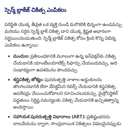
స్పెర్మ్ బ్లాకేజ్ చికిత్స ఎంపికలు
పరిస్థితి యొక్క తీవ్రత ఒక వ్యక్తి నుండి మరొకరికి భిన్నంగా ఉండవచ్చు
మరియు సరైన స్పెర్మ్ బ్లాక్ చికిత్స దాని యొక్క క్లిష్టత ఆధారంగా
నిర్ణయించబడుతుంది. స్పెర్మ్ బ్లాకేజ్ చికిత్స కోసం క్రింది కొన్ని విభిన్న
ఎంపికలు ఉన్నాయి:
మందుల
: ప్రతిబంధకానికి మూలంగా ఉన్న ఇన్‌ఫెక్షన్‌కు చికిత్స
చేయడానికి యాంటీబయాటిక్స్ సిఫార్సు చేయబడవచ్చు, అది
సంభావ్యంగా ఉపశమనం పొందవచ్చు.
శస్త్రచికిత్స జోక్యం:
పునరుత్పత్తి నాళాల అడ్డంకులను
తొలగించడానికి లేదా వేసెక్టమీని రివర్స్ చేయడానికి శస్త్రచికిత్స
ఆపరేషన్లు చేయించుకోవాలని సూచించబడవచ్చు. మైక్రోసర్జికల్
పద్ధతులు నిర్దిష్ట సమస్యలకు చికిత్స చేయడానికి ఖచ్చితత్వాన్ని
అందిస్తాయి.
సహాయక పునరుత్పత్తి విధానాలు (ART):
ప్రతిష్టంభనను
దాటవేయడం ద్వారా, సాంప్రదాయిక చికిత్సలు విఫలమైనప్పుడు