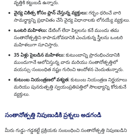
వృత్తికి కట్టుబడి ఉన్నారు.
వైద్య చికిత్స కోసం ప్లాన్ చేస్తున్న వ్యక్తులు:
గర్భం ధరించే వారి
సామర్థ్యాన్ని ప్రభావితం చేసే వైద్య విధానాలకు లోనయ్యే వ్యక్తులు.
ఒంటరి మహిళలు:
డేటింగ్ లేదా పిల్లలను కనే ముందు తమ
సంతానోత్పత్తిని కాపాడుకోవడానికి ఎంచుకున్న స్త్రీలను ఒంటరి
మహిళలుగా సూచిస్తారు.
35 ఏళ్లు పైబడిన మహిళలు:
కుటుంబాన్ని ప్రారంభించడానికి
ముందుగానే ఆలోచిస్తున్న వారు మరియు సంతానోత్పత్తిలో
వయస్సు-సంబంధిత నష్టం గురించి ఆందోళన చెందుతున్నారు.
కుటుంబ నియంత్రణలో వశ్యత:
కుటుంబ నియంత్రణ నిర్ణయాలు
మరియు పునరుత్పత్తి స్వయంప్రతిపత్తిలో సౌలభ్యాన్ని కోరుకునే
వ్యక్తులు.
సంతానోత్పత్తి నిపుణుడికి ప్రశ్నలు అడగండి
మీరు గుడ్డు-గడ్డకట్టే ప్రక్రియకు సంబంధించి సంతానోత్పత్తి నిపుణుడిని