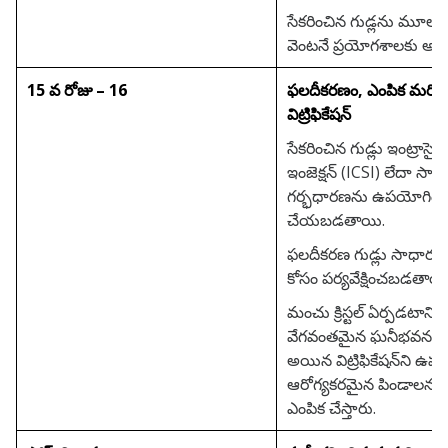
సేకరించిన గుడ్లను మూల్
వెంటనే ప్రయోగశాలకు అంద
15 వ రోజు – 16
ఫలదీకరణం, ఎంపిక మరి
విట్రిఫికేషన్
సేకరించిన గుడ్లు ఇంట్రాసైటోప్లా
ఇంజెక్షన్ (ICSI) లేదా సా
గర్భధారణను ఉపయోగించ
చేయబడతాయి.
ఫలదీకరణ గుడ్లు సాధారణ అ
కోసం పర్యవేక్షించబడతాయ
మంచు క్రిస్టల్ ఏర్పడటాన్ని త
వేగవంతమైన ఘనీభవన సా
అయిన విట్రిఫికేషన్‌ని ఉప
ఆరోగ్యకరమైన పిండాలను గడ్
ఎంపిక చేస్తారు.