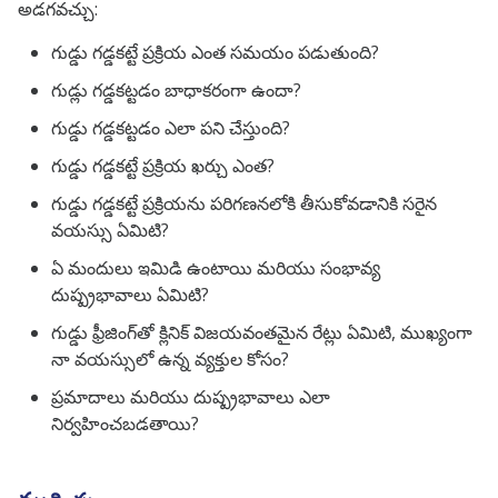
అడగవచ్చు:
గుడ్డు గడ్డకట్టే ప్రక్రియ ఎంత సమయం పడుతుంది?
గుడ్లు గడ్డకట్టడం బాధాకరంగా ఉందా?
గుడ్డు గడ్డకట్టడం ఎలా పని చేస్తుంది?
గుడ్డు గడ్డకట్టే ప్రక్రియ ఖర్చు ఎంత?
గుడ్డు గడ్డకట్టే ప్రక్రియను పరిగణనలోకి తీసుకోవడానికి సరైన
వయస్సు ఏమిటి?
ఏ మందులు ఇమిడి ఉంటాయి మరియు సంభావ్య
దుష్ప్రభావాలు ఏమిటి?
గుడ్డు ఫ్రీజింగ్‌తో క్లినిక్ విజయవంతమైన రేట్లు ఏమిటి, ముఖ్యంగా
నా వయస్సులో ఉన్న వ్యక్తుల కోసం?
ప్రమాదాలు మరియు దుష్ప్రభావాలు ఎలా
నిర్వహించబడతాయి?