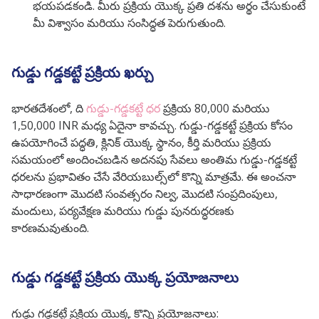
భయపడకండి. మీరు ప్రక్రియ యొక్క ప్రతి దశను అర్థం చేసుకుంటే
మీ విశ్వాసం మరియు సంసిద్ధత పెరుగుతుంది.
గుడ్డు గడ్డకట్టే ప్రక్రియ ఖర్చు
భారతదేశంలో, ది
గుడ్డు-గడ్డకట్టే ధర
ప్రక్రియ 80,000 మరియు
1,50,000 INR మధ్య ఏదైనా కావచ్చు. గుడ్డు-గడ్డకట్టే ప్రక్రియ కోసం
ఉపయోగించే పద్ధతి, క్లినిక్ యొక్క స్థానం, కీర్తి మరియు ప్రక్రియ
సమయంలో అందించబడిన అదనపు సేవలు అంతిమ గుడ్డు-గడ్డకట్టే
ధరలను ప్రభావితం చేసే వేరియబుల్స్‌లో కొన్ని మాత్రమే. ఈ అంచనా
సాధారణంగా మొదటి సంవత్సరం నిల్వ, మొదటి సంప్రదింపులు,
మందులు, పర్యవేక్షణ మరియు గుడ్డు పునరుద్ధరణకు
కారణమవుతుంది.
గుడ్డు గడ్డకట్టే ప్రక్రియ యొక్క ప్రయోజనాలు
గుడ్డు గడ్డకట్టే ప్రక్రియ యొక్క కొన్ని ప్రయోజనాలు: