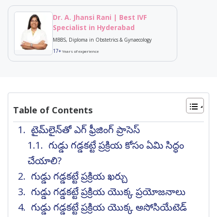
Dr. A. Jhansi Rani | Best IVF
Specialist in Hyderabad
MBBS, Diploma in Obstetrics & Gynaecology
17+
Years of experience
Table of Contents
టైమ్‌లైన్‌తో ఎగ్ ఫ్రీజింగ్ ప్రాసెస్
గుడ్డు గడ్డకట్టే ప్రక్రియ కోసం ఏమి సిద్ధం
చేయాలి?
గుడ్డు గడ్డకట్టే ప్రక్రియ ఖర్చు
గుడ్డు గడ్డకట్టే ప్రక్రియ యొక్క ప్రయోజనాలు
గుడ్డు గడ్డకట్టే ప్రక్రియ యొక్క అసోసియేటెడ్