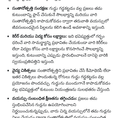
సంతానోత్పత్తి సంరక్షణ:
గుడ్డు గడ్డకట్టడం వల్ల ప్రజలు తమ
కుటుంబాన్ని ప్లాన్ చేసుకునే సౌలభ్యాన్ని మరియు వారి
సంతానోత్పత్తిని కాపాడుకోవడం ద్వారా తరువాతి వయస్సులో
జీవసంబంధమైన పిల్లలను కలిగి ఉండే అవకాశాన్ని ఇస్తుంది.
కెరీర్ మరియు విద్య కోసం లక్ష్యాలు:
ఇది భవిష్యత్తులో గర్భం
ధరించే వారి సామర్థ్యాన్ని ప్రభావితం చేయకుండా వారి కెరీర్‌లు
లేదా విద్యల కోసం వారి లక్ష్యాలను కొనసాగించే సౌలభ్యాన్ని
ఇస్తుంది, కుటుంబాన్ని ఎప్పుడు ప్రారంభించాలనే దానిపై వారికి
స్వయంప్రతిపత్తిని ఇస్తుంది.
వైద్య చికిత్సలు
: సంతానోత్పత్తిని ప్రభావితం చేసే కీమోథెరపీ లేదా
ఇతర చికిత్సలు పొందుతున్న రోగులు గుడ్డు గడ్డకట్టడం వల్ల
ప్రయోజనం పొందవచ్చు. గుడ్డును ముందుగానే కాపాడుకోవడం
వల్ల భవిష్యత్తులో కుటుంబ నియంత్రణను సులభతరం చేస్తుంది.
వయస్సు-సంబంధిత క్షీణతను తగ్గించడం:
ప్రజలు తమ
స్తంభింపచేసిన గుడ్లను ఉపయోగించాలని
నిర్ణయించుకున్నప్పుడు, వారు చిన్న వయస్సులోనే తమ గుడ్లను
నిల్వ చేయడం ద్వారా సంతానోత్పత్తిలో వయస్సు-సంబంధిత