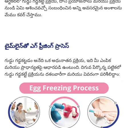
ఆర్టికల్‌లో గుడ్డు గడ్డకట్టే ప్రక్రియ, దాని ప్రయోజనాలు మరియు ప్రక్రియ
నుండి ఏమి ఆశించవచ్చో సంబంధించిన అన్ని అవసరమైన అంశాలను
మేము కవర్ చేస్తాము.
టైమ్‌లైన్‌తో ఎగ్ ఫ్రీజింగ్ ప్రాసెస్
గుడ్డు గడ్డకట్టడం అనేది ఒక అధునాతన ప్రక్రియ, ఇది మీ ఎంపిక
మరియు ప్రాధాన్యతపై ఆధారపడి ఉంటుంది. దిగువ పేర్కొన్న పట్టికలో
గుడ్డు గడ్డకట్టే ప్రక్రియను దశలవారీగా మరియు వివరంగా పరిశీలిద్దాం: