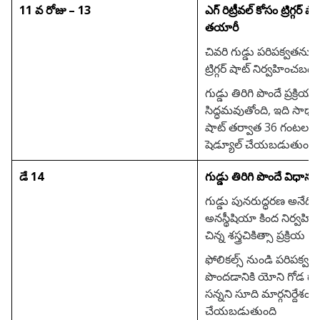
11 వ రోజు – 13
ఎగ్ రిట్రీవల్ కోసం ట్రిగ్గర
తయారీ
చివరి గుడ్డు పరిపక్వతను ప్ర
ట్రిగ్గర్ షాట్ నిర్వహించబడ
గుడ్డు తిరిగి పొందే ప్రక్రియ
సిద్ధమవుతోంది, ఇది సాధారణం
షాట్ తర్వాత 36 గంటల త
షెడ్యూల్ చేయబడుతుంది
డే 14
గుడ్డు తిరిగి పొందే విధానం
గుడ్డు పునరుద్ధరణ అనేది 
అనస్థీషియా కింద నిర్వహ
చిన్న శస్త్రచికిత్సా ప్రక్రియ
ఫోలికల్స్ నుండి పరిపక్వ గు
పొందడానికి యోని గోడ ద్
సన్నని సూది మార్గనిర్దేశం
చేయబడుతుంది