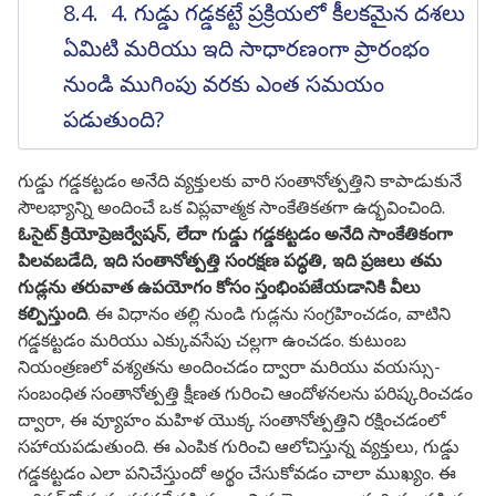
4. గుడ్డు గడ్డకట్టే ప్రక్రియలో కీలకమైన దశలు
ఏమిటి మరియు ఇది సాధారణంగా ప్రారంభం
నుండి ముగింపు వరకు ఎంత సమయం
పడుతుంది?
గుడ్డు గడ్డకట్టడం అనేది వ్యక్తులకు వారి సంతానోత్పత్తిని కాపాడుకునే
సౌలభ్యాన్ని అందించే ఒక విప్లవాత్మక సాంకేతికతగా ఉద్భవించింది.
ఓసైట్ క్రియోప్రెజర్వేషన్, లేదా గుడ్డు గడ్డకట్టడం అనేది సాంకేతికంగా
పిలవబడేది, ఇది సంతానోత్పత్తి సంరక్షణ పద్ధతి, ఇది ప్రజలు తమ
గుడ్లను తరువాత ఉపయోగం కోసం స్తంభింపజేయడానికి వీలు
కల్పిస్తుంది
. ఈ విధానం తల్లి నుండి గుడ్లను సంగ్రహించడం, వాటిని
గడ్డకట్టడం మరియు ఎక్కువసేపు చల్లగా ఉంచడం. కుటుంబ
నియంత్రణలో వశ్యతను అందించడం ద్వారా మరియు వయస్సు-
సంబంధిత సంతానోత్పత్తి క్షీణత గురించి ఆందోళనలను పరిష్కరించడం
ద్వారా, ఈ వ్యూహం మహిళ యొక్క సంతానోత్పత్తిని రక్షించడంలో
సహాయపడుతుంది. ఈ ఎంపిక గురించి ఆలోచిస్తున్న వ్యక్తులు, గుడ్డు
గడ్డకట్టడం ఎలా పనిచేస్తుందో అర్థం చేసుకోవడం చాలా ముఖ్యం. ఈ