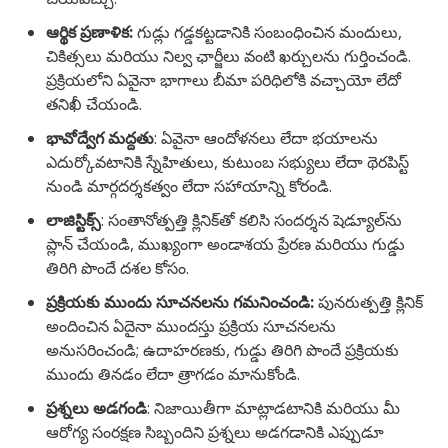
ఆర్థిక ప్రణాళిక:
గుడ్లు గడ్డకట్టడానికి సంబంధించిన మందులు,
చికిత్సలు మరియు నిల్వ ఛార్జీలు వంటి ఖర్చులను గుర్తించండి.
ప్రక్రియలోని ఏవైనా భాగాలు బీమా పరిధిలోకి వచ్చాయో లేదో
తనిఖీ చేయండి.
భావోద్వేగ మద్దతు
: ఏవైనా ఆందోళనలు లేదా భయాలను
ఎదుర్కోవటానికి స్నేహితులు, కుటుంబ సభ్యులు లేదా థెరపిస్ట్
నుండి మార్గదర్శకత్వం లేదా సహాయాన్ని కోరండి.
లాజిస్టిక్స్
: సంతానోత్పత్తి క్లినిక్‌తో కలిసి సందర్శన షెడ్యూల్‌ను
ప్లాన్ చేయండి, ముఖ్యంగా అండాశయ ప్రేరణ మరియు గుడ్డు
తిరిగి పొందే దశల కోసం.
ప్రక్రియకు ముందు సూచనలను గమనించండి:
పునరుత్పత్తి క్లినిక్
అందించిన ఏదైనా ముందస్తు ప్రక్రియ సూచనలను
అనుసరించండి; ఉదాహరణకు, గుడ్డు తిరిగి పొందే ప్రక్రియకు
ముందు తినడం లేదా త్రాగడం మానుకోండి.
ప్రశ్నలు అడగండి
: నిజాయితీగా మాట్లాడటానికి మరియు మీ
ఆరోగ్య సంరక్షణ సిబ్బందిని ప్రశ్నలు అడగడానికి ఎప్పుడూ