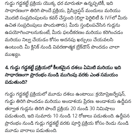
గుడ్డు గడ్డకట్టే ప్రక్రియ యొక్క ధర మారుతూ ఉన్నప్పటికీ, ఇది
సాధారణంగా తిరిగి పొందే ప్రక్రియ, ప్రిస్క్రిప్షన్ మందులు మరియు
మొదటి సంప్రదింపులను కవర్ చేస్తుంది (బిర్లా ఫెర్టిలిటీ & IVFలో మీరు
ఉచిత సంప్రదింపులు పొందుతారు). మీరు స్తంభింపచేసిన గుడ్లను
ఉపయోగించాలనుకుంటే, మీరు ఫలదీకరణం మరియు కరిగించడం
మరియు నిల్వ చేయడం కోసం అదనపు ఖర్చులు చేయవలసి
ఉంటుంది. మీ క్లినిక్ నుండి వివరణాత్మక బ్రేక్‌డౌన్ పొందడం చాలా
ముఖ్యం.
4. గుడ్డు గడ్డకట్టే ప్రక్రియలో కీలకమైన దశలు ఏమిటి మరియు ఇది
సాధారణంగా ప్రారంభం నుండి ముగింపు వరకు ఎంత సమయం
పడుతుంది?
గుడ్డు గడ్డకట్టే ప్రక్రియలో మూడు దశలు ఉంటాయి: క్రయోప్రెజర్వేషన్,
గుడ్డు తిరిగి పొందడం మరియు అండాశయ ప్రేరణ. అండాశయ ఉద్దీపన
తర్వాత గుడ్లను తిరిగి పొందే ప్రక్రియ 20 నుండి 30 నిమిషాలు
పడుతుంది, ఇది సుమారు 10 నుండి 12 రోజులు పడుతుంది. ఉద్దీపన
ప్రారంభం నుండి గుడ్లు గడ్డకట్టే వరకు పూర్తి ప్రక్రియ కోసం రెండు నుండి
మూడు వారాలు పడుతుంది.