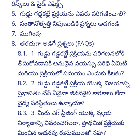
రిస్క్‌లు & సైడ్ ఎఫెక్ట్స్
గుడ్డు గడ్డకట్టే ప్రక్రియను ఎవరు పరిగణించాలి?
సంతానోత్పత్తి నిపుణుడికి ప్రశ్నలు అడగండి
ముగింపు
తరచుగా అడిగే ప్రశ్నలు (FAQs)
1. గుడ్డు గడ్డకట్టే ప్రక్రియను పరిగణనలోకి
తీసుకోవడానికి అనువైన వయస్సు పరిధి ఏమిటి
మరియు ప్రక్రియలో సమయం ఎందుకు కీలకం?
2. గుడ్డు గడ్డకట్టే ప్రక్రియ యొక్క విజయాన్ని
ప్రభావితం చేసే ఏవైనా జీవనశైలి కారకాలు లేదా
వైద్య పరిస్థితులు ఉన్నాయా?
3. మీరు ఎగ్ ఫ్రీజింగ్ యొక్క వ్యయ
నిర్మాణాన్ని వివరించగలరా, ప్రాథమిక ప్రక్రియకు
మించిన అదనపు రుసుములతో సహా?