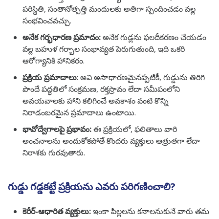
పరిస్థితి, సంతానోత్పత్తి మందులకు అతిగా స్పందించడం వల్ల
సంభవించవచ్చు.
అనేక గర్భధారణ ప్రమాదం:
అనేక గుడ్లను ఫలదీకరణం చేయడం
వల్ల బహుళ గర్భాల సంభావ్యత పెరుగుతుంది, ఇది ఒకరి
ఆరోగ్యానికి హానికరం.
ప్రక్రియ ప్రమాదాలు
: అవి అసాధారణమైనప్పటికీ, గుడ్డును తిరిగి
పొందే పద్ధతిలో సంక్రమణ, రక్తస్రావం లేదా సమీపంలోని
అవయవాలకు హాని కలిగించే అవకాశం వంటి కొన్ని
నిరాడంబరమైన ప్రమాదాలు ఉంటాయి.
భావోద్వేగాలపై ప్రభావం:
ఈ ప్రక్రియలో, ఫలితాలు వారి
అంచనాలను అందుకోకపోతే కొందరు వ్యక్తులు ఆత్రుతగా లేదా
నిరాశకు గురవుతారు.
గుడ్డు గడ్డకట్టే ప్రక్రియను ఎవరు పరిగణించాలి?
కెరీర్-ఆధారిత వ్యక్తులు:
ఇంకా పిల్లలను కనాలనుకునే వారు తమ