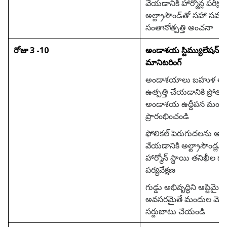
వేయడానికి హార్మోన్ల పరీక
అల్ట్రాసౌండ్‌తో సహా సమగ్
సంతానోత్పత్తి అంచనా
రోజు 3 -10
అండాశయ స్టిమ్యులేషన్
మానిటరింగ్
అండాశయాలు బహుళ అం
ఉత్పత్తి చేయడానికి ప్రోత్
అండాశయ ఉద్దీపన మంద
ప్రారంభించండి
ఫోలికల్ పెరుగుదలను అ
వేయడానికి అల్ట్రాసౌండ్ల
హార్మోన్ స్థాయి తనిఖీల ద్వ
పర్యవేక్షణ
గుడ్డు అభివృద్ధిని ఆప్టిమై
అవసరమైతే మందుల మో
సర్దుబాటు చేయండి