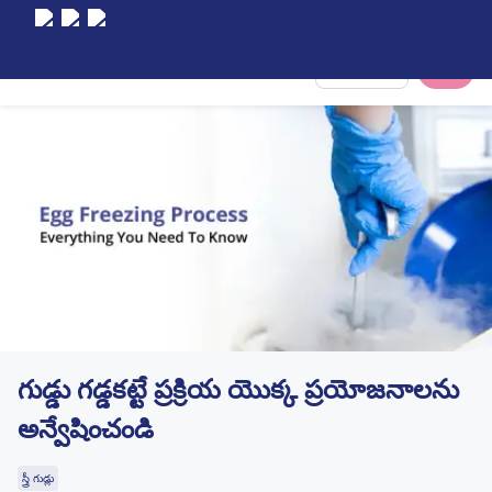
Select City
గుడ్డు గడ్డకట్టే ప్రక్రియ యొక్క ప్రయోజనాలను
అన్వేషించండి
స్త్రీ గుడ్లు