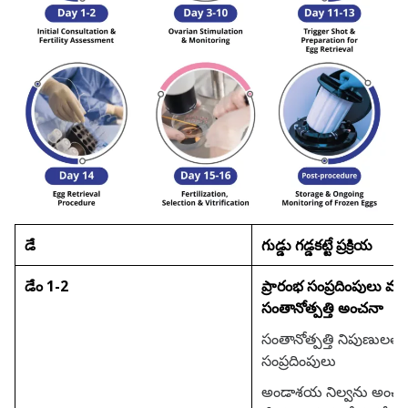
డే
గుడ్డు గడ్డకట్టే ప్రక్రియ
డేం 1-2
ప్రారంభ సంప్రదింపులు మ
సంతానోత్పత్తి అంచనా
సంతానోత్పత్తి నిపుణులతో 
సంప్రదింపులు
అండాశయ నిల్వను అంచ