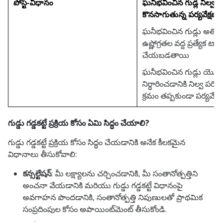
పోస్ట్-విధానం
ఘనీభవించిన గుడ్ల నిల్వ
కొనసాగుతున్న పర్యవేక్షణ
ఘనీభవించిన గుడ్లు అతి 
ఉష్ణోగ్రతల వద్ద ప్రత్యేక ట్యా
చేయబడతాయి
ఘనీభవించిన గుడ్లు యొక్
నిర్ధారించడానికి నిల్వ పరిస
క్రమం తప్పకుండా పర్యవేక్
గుడ్డు గడ్డకట్టే ప్రక్రియ కోసం ఏమి సిద్ధం చేయాలి?
గుడ్డు గడ్డకట్టే ప్రక్రియ కోసం సిద్ధం చేయడానికి అనేక కీలకమైన
విధానాలు తీసుకోవాలి:
కన్సల్టేషన్
: మీ లక్ష్యాలను చర్చించడానికి, మీ సంతానోత్పత్తిని
అంచనా వేయడానికి మరియు గుడ్డు గడ్డకట్టే విధానంపై
అవగాహన పొందడానికి, సంతానోత్పత్తి నిపుణులతో ప్రాథమిక
సంప్రదింపుల కోసం అపాయింట్‌మెంట్ తీసుకోండి.