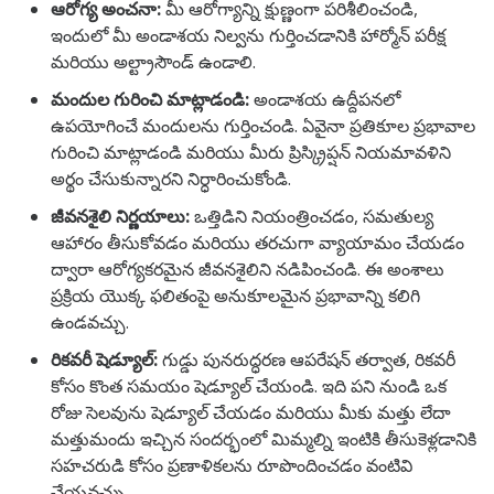
ఆరోగ్య అంచనా:
మీ ఆరోగ్యాన్ని క్షుణ్ణంగా పరిశీలించండి,
ఇందులో మీ అండాశయ నిల్వను గుర్తించడానికి హార్మోన్ పరీక్ష
మరియు అల్ట్రాసౌండ్ ఉండాలి.
మందుల గురించి మాట్లాడండి:
అండాశయ ఉద్దీపనలో
ఉపయోగించే మందులను గుర్తించండి. ఏవైనా ప్రతికూల ప్రభావాల
గురించి మాట్లాడండి మరియు మీరు ప్రిస్క్రిప్షన్ నియమావళిని
అర్థం చేసుకున్నారని నిర్ధారించుకోండి.
జీవనశైలి నిర్ణయాలు:
ఒత్తిడిని నియంత్రించడం, సమతుల్య
ఆహారం తీసుకోవడం మరియు తరచుగా వ్యాయామం చేయడం
ద్వారా ఆరోగ్యకరమైన జీవనశైలిని నడిపించండి. ఈ అంశాలు
ప్రక్రియ యొక్క ఫలితంపై అనుకూలమైన ప్రభావాన్ని కలిగి
ఉండవచ్చు.
రికవరీ షెడ్యూల్:
గుడ్డు పునరుద్ధరణ ఆపరేషన్ తర్వాత, రికవరీ
కోసం కొంత సమయం షెడ్యూల్ చేయండి. ఇది పని నుండి ఒక
రోజు సెలవును షెడ్యూల్ చేయడం మరియు మీకు మత్తు లేదా
మత్తుమందు ఇచ్చిన సందర్భంలో మిమ్మల్ని ఇంటికి తీసుకెళ్లడానికి
సహచరుడి కోసం ప్రణాళికలను రూపొందించడం వంటివి
చేయవచ్చు.