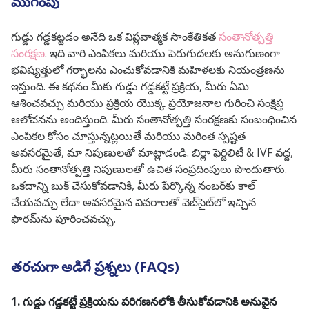
ముగింపు
గుడ్డు గడ్డకట్టడం అనేది ఒక విప్లవాత్మక సాంకేతికత
సంతానోత్పత్తి
సంరక్షణ
. ఇది వారి ఎంపికలు మరియు పెరుగుదలకు అనుగుణంగా
భవిష్యత్తులో గర్భాలను ఎంచుకోవడానికి మహిళలకు నియంత్రణను
ఇస్తుంది. ఈ కథనం మీకు గుడ్డు గడ్డకట్టే ప్రక్రియ, మీరు ఏమి
ఆశించవచ్చు మరియు ప్రక్రియ యొక్క ప్రయోజనాల గురించి సంక్షిప్త
ఆలోచనను అందిస్తుంది. మీరు సంతానోత్పత్తి సంరక్షణకు సంబంధించిన
ఎంపికల కోసం చూస్తున్నట్లయితే మరియు మరింత స్పష్టత
అవసరమైతే, మా నిపుణులతో మాట్లాడండి. బిర్లా ఫెర్టిలిటీ & IVF వద్ద,
మీరు సంతానోత్పత్తి నిపుణులతో ఉచిత సంప్రదింపులు పొందుతారు.
ఒకదాన్ని బుక్ చేసుకోవడానికి, మీరు పేర్కొన్న నంబర్‌కు కాల్
చేయవచ్చు లేదా అవసరమైన వివరాలతో వెబ్‌సైట్‌లో ఇచ్చిన
ఫారమ్‌ను పూరించవచ్చు.
తరచుగా అడిగే ప్రశ్నలు (FAQs)
1. గుడ్డు గడ్డకట్టే ప్రక్రియను పరిగణనలోకి తీసుకోవడానికి అనువైన