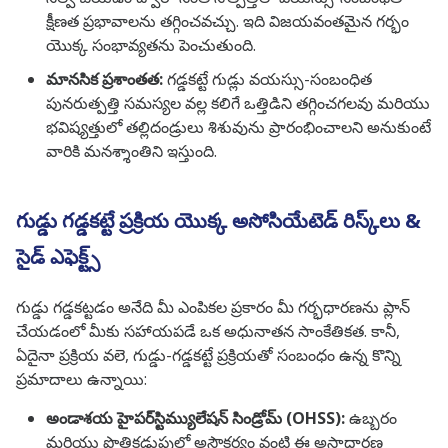
క్షీణత ప్రభావాలను తగ్గించవచ్చు. ఇది విజయవంతమైన గర్భం
యొక్క సంభావ్యతను పెంచుతుంది.
మానసిక ప్రశాంతత:
గడ్డకట్టే గుడ్లు వయస్సు-సంబంధిత
పునరుత్పత్తి సమస్యల వల్ల కలిగే ఒత్తిడిని తగ్గించగలవు మరియు
భవిష్యత్తులో తల్లిదండ్రులు శిశువును ప్రారంభించాలని అనుకుంటే
వారికి మనశ్శాంతిని ఇస్తుంది.
గుడ్డు గడ్డకట్టే ప్రక్రియ యొక్క అసోసియేటెడ్ రిస్క్‌లు &
సైడ్ ఎఫెక్ట్స్
గుడ్డు గడ్డకట్టడం అనేది మీ ఎంపికల ప్రకారం మీ గర్భధారణను ప్లాన్
చేయడంలో మీకు సహాయపడే ఒక అధునాతన సాంకేతికత. కానీ,
ఏదైనా ప్రక్రియ వలె, గుడ్డు-గడ్డకట్టే ప్రక్రియతో సంబంధం ఉన్న కొన్ని
ప్రమాదాలు ఉన్నాయి:
అండాశయ హైపర్‌స్టిమ్యులేషన్ సిండ్రోమ్ (OHSS):
ఉబ్బరం
మరియు పొత్తికడుపులో అసౌకర్యం వంటి ఈ అసాధారణ