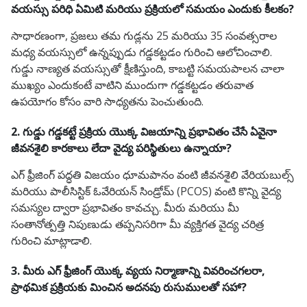
వయస్సు పరిధి ఏమిటి మరియు ప్రక్రియలో సమయం ఎందుకు కీలకం?
సాధారణంగా, ప్రజలు తమ గుడ్లను 25 మరియు 35 సంవత్సరాల
మధ్య వయస్సులో ఉన్నప్పుడు గడ్డకట్టడం గురించి ఆలోచించాలి.
గుడ్డు నాణ్యత వయస్సుతో క్షీణిస్తుంది, కాబట్టి సమయపాలన చాలా
ముఖ్యం ఎందుకంటే వాటిని ముందుగా గడ్డకట్టడం తరువాత
ఉపయోగం కోసం వారి సాధ్యతను పెంచుతుంది.
2. గుడ్డు గడ్డకట్టే ప్రక్రియ యొక్క విజయాన్ని ప్రభావితం చేసే ఏవైనా
జీవనశైలి కారకాలు లేదా వైద్య పరిస్థితులు ఉన్నాయా?
ఎగ్ ఫ్రీజింగ్ పద్ధతి విజయం ధూమపానం వంటి జీవనశైలి వేరియబుల్స్
మరియు పాలీసిస్టిక్ ఓవేరియన్ సిండ్రోమ్ (PCOS) వంటి కొన్ని వైద్య
సమస్యల ద్వారా ప్రభావితం కావచ్చు. మీరు మరియు మీ
సంతానోత్పత్తి నిపుణుడు తప్పనిసరిగా మీ వ్యక్తిగత వైద్య చరిత్ర
గురించి మాట్లాడాలి.
3. మీరు ఎగ్ ఫ్రీజింగ్ యొక్క వ్యయ నిర్మాణాన్ని వివరించగలరా,
ప్రాథమిక ప్రక్రియకు మించిన అదనపు రుసుములతో సహా?