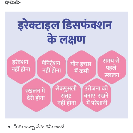
షామిల్:-
మీరు ఇచ్చా నేను కమీ అంటే