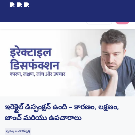
Select City
ఇరెక్టైల్ డిస్ఫంక్షన్ ఉంది – కారణం, లక్షణం,
జాంచ్ మరియు ఉపచారాలు
పురుష సంతానోత్పత్తి