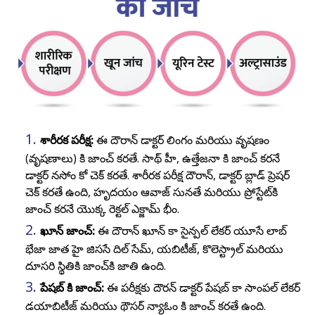
శారీరక పరీక్ష:
ఈ దౌరాన్ డాక్టర్ లింగం మరియు వృషణం
(వృషణాలు) కి జాంచ్ కరతే. సాథ్ హీ, ఉత్తేజనా కి జాంచ్ కరనే
డాక్టర్ నసోం కో చెక్ కరతే. శారీరక పరీక్ష దౌరాన్, డాక్టర్ బ్లాడ్ ప్రెషర్
చెక్ కరతే ఉంది, హృదయం ఆవాజ్ సునతే మరియు ప్రోస్టేట్‌కి
జాంచ్ కరనే యొక్క రెక్టల్ ఎక్జామ్ భీం.
ఖూన్ జాంచ్:
ఈ దౌరాన్ ఖూన్ కా సైన్పల్ లేకర్ యూసే లాబ్
భేజా జాత హై జిససే దిల్ సేమ్, యబిటీజ్, కొలెస్ట్రాల్ మరియు
దూసరి స్థితికి జాంచ్‌కి జాతి ఉంది.
పేషబ్ కి జాంచ్:
ఈ పరీక్షకు దౌరన్ డాక్టర్ పేషబ్ కా సాంపల్ లేకర్
డయాబిటీజ్ మరియు థౌసర్ న్యాఓం కి జాంచ్ కరతే ఉంది.