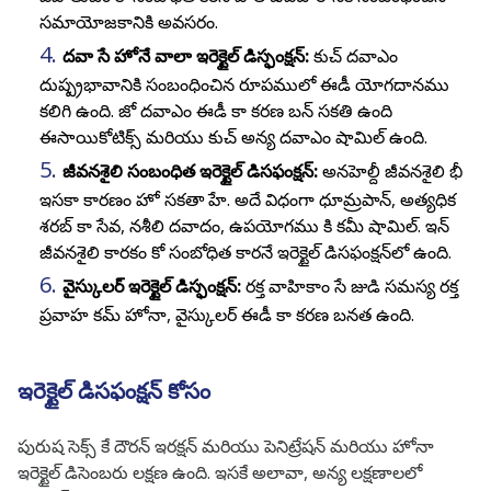
సమాయోజకానికి అవసరం.
దవా సే హోనే వాలా ఇరెక్టైల్ డిస్ఫంక్షన్:
కుచ్ దవాఎం
దుష్ప్రభావానికి సంబంధించిన రూపములో ఈడీ యోగదానము
కలిగి ఉంది. జో దవాఎం ఈడీ కా కరణ బన్ సకతి ఉంది
ఈసాయికోటిక్స్ మరియు కుచ్ అన్య దవాఎం షామిల్ ఉంది.
జీవనశైలి సంబంధిత ఇరెక్టైల్ డిసఫంక్షన్:
అనహెల్దీ జీవనశైలి భీ
ఇసకా కారణం హో సకతా హే. అదే విధంగా ధూమ్రపాన్, అత్యధిక
శరబ్ కా సేవ, నశీలి దవాదం, ఉపయోగము కి కమీ షామిల్. ఇన్
జీవనశైలి కారకం కో సంబోధిత కారనే ఇరెక్టైల్ డిసఫంక్షన్‌లో ఉంది.
వైస్కులర్ ఇరెక్టైల్ డిస్ఫంక్షన్:
రక్త వాహికాం సే జుడి సమస్య రక్త
ప్రవాహ కమ్ హోనా, వైస్కులర్ ఈడీ కా కరణ బనత ఉంది.
ఇరెక్టైల్ డిసఫంక్షన్ కోసం
పురుష సెక్స్ కే దౌరన్ ఇరక్షన్ మరియు పెనిట్రేషన్ మరియు హోనా
ఇరెక్టైల్ డిసెంబరు లక్షణ ఉంది. ఇసకే అలావా, అన్య లక్షణాలలో