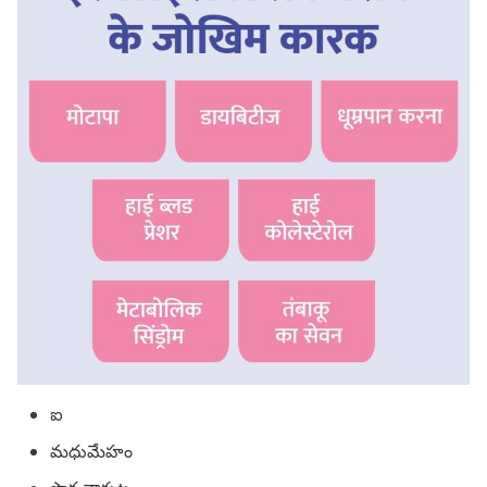
ఐ
మధుమేహం