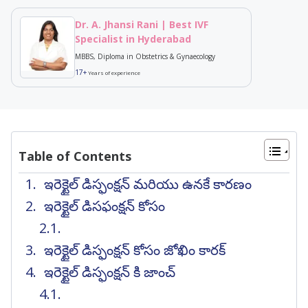
Dr. A. Jhansi Rani | Best IVF
Specialist in Hyderabad
MBBS, Diploma in Obstetrics & Gynaecology
17+
Years of experience
Table of Contents
ఇరెక్టైల్ డిస్ఫంక్షన్ మరియు ఉనకే కారణం
ఇరెక్టైల్ డిసఫంక్షన్ కోసం
ఇరెక్టైల్ డిస్ఫంక్షన్ కోసం జోఖిం కారక్
ఇరెక్టైల్ డిస్ఫంక్షన్ కి జాంచ్