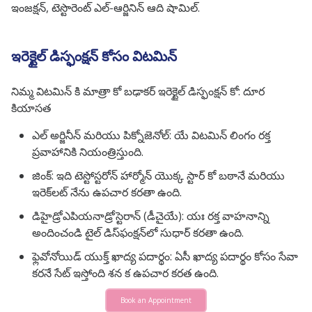
ఇంజక్షన్, టెస్టొరెంట్ ఎల్-ఆర్జినిన్ ఆది షామిల్.
ఇరెక్టైల్ డిస్ఫంక్షన్ కోసం విటమిన్
నిమ్మ విటమిన్ కి మాత్రా కో బఢాకర్ ఇరెక్టైల్ డిస్ఫంక్షన్ కో: దూర
కియాసత
ఎల్ అర్జినీన్ మరియు పిక్నోజెనోల్: యే విటమిన్ లింగం రక్త
ప్రవాహానికి నియంత్రిస్తుంది.
జింక్: ఇది టెస్టోస్టరోన్ హార్మోన్ యొక్క స్టార్ కో బఠానే మరియు
ఇరెక్‌లట్ నేను ఉపచార కరతా ఉంది.
డిహైడ్రోఎపియనాడ్రోస్టెరాన్ (డీచైయే): యః రక్త వాహనాన్ని
అందించండి టైల్ డిస్‌ఫంక్షన్‌లో సుధార్ కరతా ఉంది.
ఫ్లెవోనోయిడ్ యుక్త్ ఖాద్య పదార్థం: ఏసీ ఖాద్య పదార్థం కోసం సేవా
కరనే సేట్ ఇస్తోంది శన క ఉపచార కరత ఉంది.
Book an Appointment