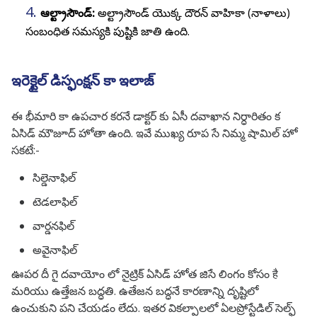
ఆల్ట్రాసౌండ్:
అల్ట్రాసౌండ్ యొక్క దౌరన్ వాహికా (నాళాలు)
సంబంధిత సమస్యకి పుష్టికి జాతి ఉంది.
ఇరెక్టైల్ డిస్ఫంక్షన్ కా ఇలాజ్
ఈ భీమారి కా ఉపచార కరనే డాక్టర్ కు ఏసీ దవాఖాన నిర్ధారితం క
ఏసిడ్ మౌజూద్ హోతా ఉంది. ఇవే ముఖ్య రూప సే నిమ్మ షామిల్ హో
సకటే:-
సిల్డెనాఫిల్
టెడలాఫిల్
వార్డనఫిల్
అవైనాఫిల్
ఊపర దీ గై దవాయోం లో నైట్రిక్ ఏసిడ్ హోత జిసే లింగం కోసం है
మరియు ఉత్తేజన బద్ధతి. ఉతేజన బద్ధనే కారణాన్ని దృష్టిలో
ఉంచుకుని పని చేయడం లేదు. ఇతర వికల్పాలలో ఏలప్రోస్టేడిల్ సెల్ఫ్