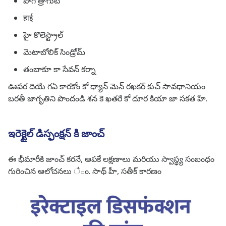
పొగ త్రాగుట
हाई
హై కొలెస్ట్రాల్
మెటాబోలిక్ సిండ్రోమ్
తంబాకూ కా సేవన్ కర్నా
ఊపర దియే గఏ కారకోం కో ధ్యాన్ మెన్ రఖకర్ కుచ్ సావధానియం
బరతీ జాగృతిని పొందండి శన కె ఖతరే కో దూర కియా జా సకత హే.
ఇరెక్టైల్ డిస్ఫంక్షన్ కి జాంచ్
ఈ భీమారీకి జాంచ్ కరనే, ఆపకే లక్షణాలు మరియు స్వాస్థ్య సంబంధం
గురించిన ఆలోచనలు ैం. సాథ్ హీ, సతీక్ కారణం