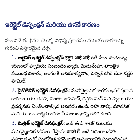
ఇరెక్టైల్ డిస్ఫంక్షన్ మరియు ఉనకే కారణం
హం నీచే ఈ భీమా యొక్క విభిన్న ప్రకారము మరియు కారణాన్ని
గురించి విస్తారమైన చర్చ.
ఆర్జెనిక్ ఇరెక్టైల్ డిస్ఫంక్షన్:
हहूण आहे आहै రతీ హేం. సామాన్య
కరణంలో హృదయ సంబంధం వ్యాధి, మధుమేహ, తాంత్రిక
సంబంధ వికారం, అంగం కి అసమాన్యతాం, పెల్విక్ ఛోట్ లేదా సర్జరీ
షామిల్.
సైకోజెనిక్ ఇరెక్టైల్ డిసఫంక్షన్:
మనోవైజ్ఞానిక కారకం ఇసకే ప్రధాన
కారణం. యః తనవ, చింతా, అవసాద్, రిష్టోం మెన్ సమస్యలు యా
ప్రదర్శనకు చింతించాల్సిన అవసరం ఉంది. ఇహ బాల్కి మానసిక
మరియు భావాత్మక కారకం సే సంబంధాన్ని కలిగి ఉంది.
మిశ్రిత్ ఇరెక్టైల్ డిసఫంక్షన్:
జబ్ ఈడీ శారిక్ మరియు
మనోవైజ్ఞానిక దోనలు చేస్తాను कहते हैं. అదే విధంగా దోనొం
పహలుఓం కో సంబోధిత కరనే వాలే ఉపచారానికి సంబంధించిన