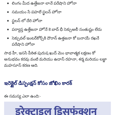
లింగం మీద ఉత్తేజనా లానే పరేషాని హోనా
సమయం సే పహలే స్ఖలన్ హోనా
స్ఖలన్ లో దేరి హోనా
పర్యాప్త ఉత్తేజనా హోనే కె బాద్ భీ సెక్సుఅలీ సంతుష్టం లేదు
సెక్సువల్ ఇంట‌ర్‌కోర్స్‌కి దౌరాన్ ఉత్త‌జ‌నా కో బ‌నాయే ర‌ఖ‌నే
ప‌రేషాని హోనా
సాథ హీ, ఇససే పీఠిత పురుష ఖుద్ మెం భావాత్మక లక్షణం కో
అనుభవం కరవు వంటి మరియు ఉదాస్ రహనా, శర్మ మరియు లజ్జా
మహసూస్ కరణ ఆది.
ఇరెక్టైల్ డిస్ఫంక్షన్ కోసం జోఖిం కారక్
ఈ సమస్య ఎలా ఉంది:-