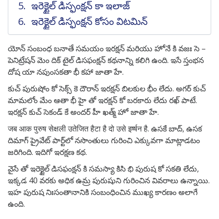
ఇరెక్టైల్ డిస్ఫంక్షన్ కా ఇలాజ్
ఇరెక్టైల్ డిస్ఫంక్షన్ కోసం విటమిన్
యోన్ సంబంధ బనాతే సమయం ఇరక్షన్ మరియు హోనే కి వజః సె –
పెనిట్రేషన్ మెం దిక్ టైల్ డిసఫంక్షన్ కథనాన్ని కలిగి ఉంది. ఇసే స్తంభన
దోష యా నపుంసకతా భీ కహా జాతా హే.
కుచ్ పురుషోం కో సెక్స్ కె దౌరాన్ ఇరక్షన్ బిలకుల భీం లేదు. అగర్ కుచ్
మామలోం మేం ఆతా భీ హై తో ఇరక్షన్ కో బరకారు లేదు రఖ్ పాటే.
ఇరక్షన్ కుచ్ సెకండ్ కే అందర్ హీ ఖత్మ్ హో జాతా హే.
जब आक पुरुष सेक्षली उतेजित हैटा है दो उसे इर्ष्षन है. ఉసకే బాద్, ఉసక
దిమాగ్ ప్రైవేట్ పార్ట్‌లో నసొంతులు గురించి ఎక్కువగా మాట్లాడటం
జరిగింది. ఇదిగో ఇరక్షణ కథ.
వైసే తో ఇరెక్టైల్ డిసఫంక్షన్ కి సమస్యా కిసి భి పురుష కో సకతి లేదు,
ఇక్కడ 40 వరకు అధిక ఉమ్ర పురుషుని గురించిన వివరాలు ఉన్నాయి.
ఇహ పురుష నిఃసంతానానికి సంబంధించిన ముఖ్య కారణం అలాగే
ఉంది.