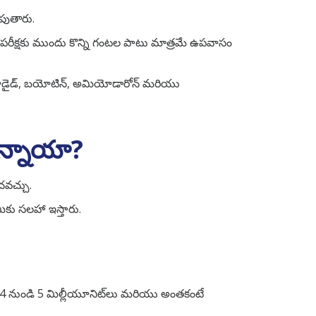
పుతారు.
ీరు పరీక్షకు ముందు కొన్ని గంటల పాటు మాత్రమే ఉపవాసం
అయోడైడ్, బయోటిన్, అమియోడారోన్ మరియు
న్నాయా?
చవచ్చు.
మీకు సలహా ఇస్తారు.
ు 4 నుండి 5 మిల్లీయూనిట్‌లు మరియు అంతకంటే