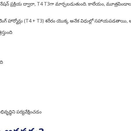
డినేషన్ ప్రక్రియ ద్వారా, T4 T3గా మార్చబడుతుంది. కాలేయం, మూత్రపిండ
ింగ్ హార్మోన్లు (T4 + T3) శరీరం యొక్క అనేక విధుల్లో సహాయపడతాయి, అ
స్తుంది
ది
ద్ధిని పర్యవేక్షించడం