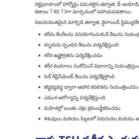
రక్తప్రవాహంలో హార్మోన్లు విడుదలైన తర్వాత, డీ-అయో
కణాలు T4ని T3గా మార్చడంలో సహాయపడతాయి.
విజయవంతమైన మార్పిడి తర్వాత, థైరాయిడ్ స్టిమ్యులేట
శరీరం కేలరీలను వినియోగించుకునే రేటును నియంత్రి
హృదయ స్పందన రేటును పర్యవేక్షిస్తుంది
శరీర ఉష్ణోగ్రతను పర్యవేక్షించడం
శరీర కండరాలు సంకోచించే విధానాన్ని నియంత్రిస్తుం
సెల్ రీప్లేస్‌మెంట్ రేటును పర్యవేక్షిస్తోంది
జీర్ణవ్యవస్థ ద్వారా ఆహార కదలికను నియంత్రించడం
ఎముక ఆరోగ్యాన్ని పర్యవేక్షిస్తుంది
మహిళల్లో ఋతు చక్రం క్రమబద్ధీకరించడం
శిశువులు మరియు పిల్లలలో పెరుగుదల మరియు అభివృ