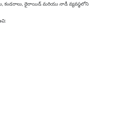
ాలు, కండరాలు, థైరాయిడ్ మరియు నాడీ వ్యవస్థలోని
వి: