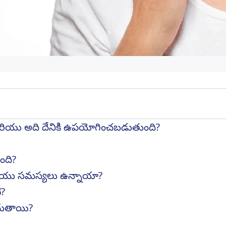
రియు అది దేనికి ఉపయోగించబడుతుంది?
ంది?
మరియు సమస్యలు ఉన్నాయా?
ి?
ందుతాయి?