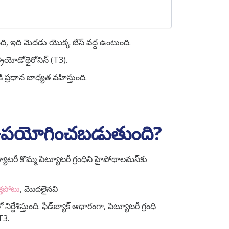
తుంది, ఇది మెదడు యొక్క బేస్ వద్ద ఉంటుంది.
్రైయోడోథైరోనిన్ (T3).
ి ప్రధాన బాధ్యత వహిస్తుంది.
ి ఉపయోగించబడుతుంది?
ట్యూటరీ కొమ్మ పిట్యూటరీ గ్రంధిని హైపోథాలమస్‌కు
క్తపోటు
, మొదలైనవి
ేశిస్తుంది. ఫీడ్‌బ్యాక్ ఆధారంగా, పిట్యూటరీ గ్రంధి
T3.