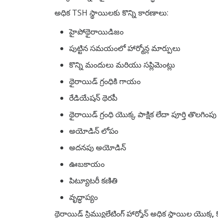
అధిక TSH స్థాయిలకు కొన్ని కారణాలు:
హైపోథైరాయిడిజం
పుట్టిన సమయంలో హార్మోన్ల మార్పులు
కొన్ని మందులు మరియు సప్లిమెంట్లు
థైరాయిడ్ గ్రంధికి గాయం
రేడియేషన్ థెరపీ
థైరాయిడ్ గ్రంధి యొక్క పాక్షిక లేదా పూర్తి తొలగింపు
అయోడిన్ లోపం
అదనపు అయోడిన్
ఊబకాయం
పిట్యూటరీ కణితి
వృద్ధాప్యం
థైరాయిడ్ స్టిమ్యులేటింగ్ హార్మోన్ అధిక స్థాయిల యొక్క క