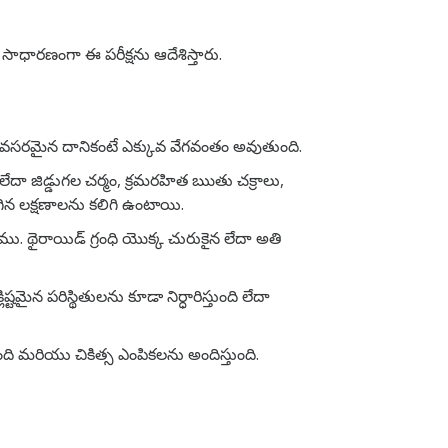
లు సాధారణంగా ఈ పరీక్షను ఆదేశిస్తారు.
్రియ అవసరమైన దానికంటే ఎక్కువ వేగవంతం అవుతుంది.
ేదా జిడ్డుగల చర్మం, క్రమరహిత ఋతు చక్రాలు,
గిన లక్షణాలను కలిగి ఉంటాయి.
ాము. థైరాయిడ్ గ్రంధి యొక్క చురుకైన లేదా అతి
ష్టమైన పరిస్థితులను కూడా నిర్ధారిస్తుంది లేదా
ుంది మరియు చికిత్స ఎంపికలను అందిస్తుంది.