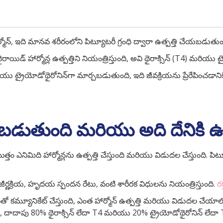
న్ హార్మోన్, ఇది మానవ శరీరంలోని పిట్యూటరీ గ్రంధి ద్వారా ఉత్పత్తి చేయబడు
ాయిడ్ హార్మోన్ల ఉత్పత్తిని నియంత్రిస్తుంది, అవి థైరాక్సిన్ (T4) మరియు ట
రియు ట్రైయోడోథైరోనిన్‌గా మార్చబడుతుంది, ఇది జీవక్రియను ప్రేరేపించడానిక
యబడుతుంది మరియు అది దేనిక
ొత్తం ఎనిమిది హార్మోన్లను ఉత్పత్తి చేస్తుంది మరియు విడుదల చేస్తుంది. పి
ర్ణక్రియ, హృదయ స్పందన రేటు, వంటి శారీరక విధులను నియంత్రిస్తుంది.
ర
 కమ్యూనికేట్ చేస్తుంది, ఎంత హార్మోన్ ఉత్పత్తి మరియు విడుదల చేయాలో నిర్ద
స్తుంది, దాదాపు 80% థైరాక్సిన్ లేదా T4 మరియు 20% ట్రైయోడోథైరోనిన్ లేదా 