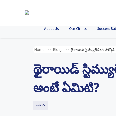
About Us
Our Clinics
Success Ra
Home
>>
Blogs
>>
థైరాయిడ్ స్టిమ్యులేటింగ్ హార్మ
థైరాయిడ్ స్టిమ్యు
అంటే ఏమిటి?
ఇతరవి