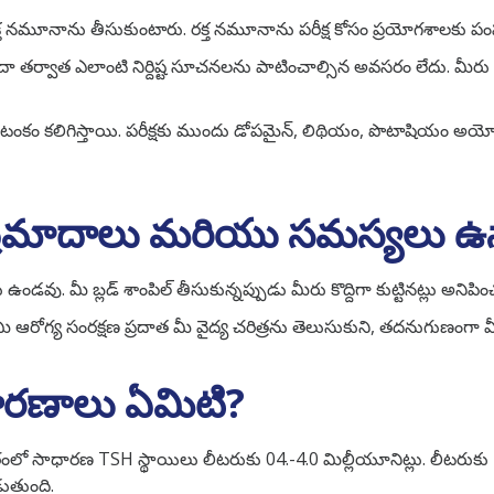
్త నమూనాను తీసుకుంటారు. రక్త నమూనాను పరీక్ష కోసం ప్రయోగశాలకు పం
దు లేదా తర్వాత ఎలాంటి నిర్దిష్ట సూచనలను పాటించాల్సిన అవసరం లేదు. మ
ు ఆటంకం కలిగిస్తాయి. పరీక్షకు ముందు డోపమైన్, లిథియం, పొటాషియం 
 ప్రమాదాలు మరియు సమస్యలు ఉ
. మీ బ్లడ్ శాంపిల్ తీసుకున్నప్పుడు మీరు కొద్దిగా కుట్టినట్లు అనిపిం
మీ ఆరోగ్య సంరక్షణ ప్రదాత మీ వైద్య చరిత్రను తెలుసుకుని, తదనుగుణంగా 
కారణాలు ఏమిటి?
రంలో సాధారణ TSH స్థాయిలు లీటరుకు 04.-4.0 మిల్లీయూనిట్లు. లీటరుక
ుతుంది.