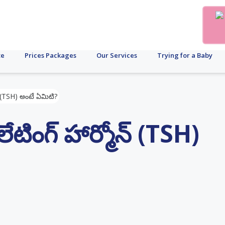
te
Prices Packages
Our Services
Trying for a Baby
ోన్ (TSH) అంటే ఏమిటి?
లేటింగ్ హార్మోన్ (TSH)