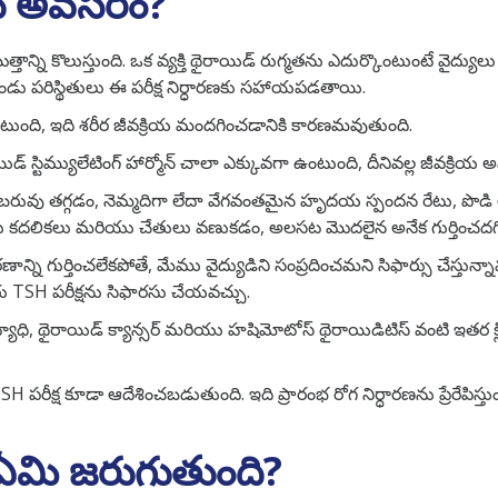
కు అవసరం?
ొత్తాన్ని కొలుస్తుంది. ఒక వ్యక్తి థైరాయిడ్ రుగ్మతను ఎదుర్కొంటుంటే వైద్యు
డు పరిస్థితులు ఈ పరీక్ష నిర్ధారణకు సహాయపడతాయి.
ుంది, ఇది శరీర జీవక్రియ మందగించడానికి కారణమవుతుంది.
ాయిడ్ స్టిమ్యులేటింగ్ హార్మోన్ చాలా ఎక్కువగా ఉంటుంది, దీనివల్ల జీవక
 బరువు తగ్గడం, నెమ్మదిగా లేదా వేగవంతమైన హృదయ స్పందన రేటు, పొడి ల
 ప్రేగు కదలికలు మరియు చేతులు వణుకడం, అలసట మొదలైన అనేక గుర్తించద
ి గుర్తించలేకపోతే, మేము వైద్యుడిని సంప్రదించమని సిఫార్సు చేస్తున్న
రు TSH పరీక్షను సిఫారసు చేయవచ్చు.
్స్ వ్యాధి, థైరాయిడ్ క్యాన్సర్ మరియు హషిమోటోస్ థైరాయిడిటిస్ వంటి ఇతర క్లి
SH పరీక్ష కూడా ఆదేశించబడుతుంది. ఇది ప్రారంభ రోగ నిర్ధారణను ప్రేరేపిస్త
ఏమి జరుగుతుంది?