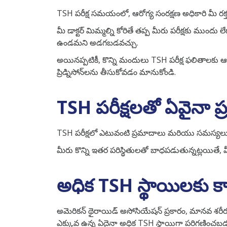
TSH పరీక్ష సమయంలో, ఆరోగ్య సంరక్షణ అధికారి మీ రక
మీ డాక్టర్ మిమ్మల్ని కోరితే తప్ప మీరు పరీక్షకు ముం
ఉండమని అడగబడవచ్చు.
అయినప్పటికీ, కొన్ని మందులు TSH పరీక్ష ఫలితాలక
ప్రిడ్నిసోన్‌లను తీసుకోవడం మానుకోండి.
TSH పరీక్షలతో ఏవైనా
TSH పరీక్షలో ఎటువంటి ప్రమాదాలు మరియు సమస్యలు ఉండవు
మీరు కొన్ని ఇతర పరిస్థితులతో బాధపడుతున్నట్లయితే, 
అధిక TSH స్థాయిలకు 
అమెరికన్ థైరాయిడ్ అసోసియేషన్ ప్రకారం, మానవ శరీ
ఎక్కువ ఉన్న ఏదైనా అధిక TSH స్థాయిగా పరిగణించబడ