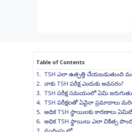
Table of Contents
TSH ఎలా ఉత్పత్తి చేయబడుతుంది మ
నాకు TSH పరీక్ష ఎందుకు అవసరం?
TSH పరీక్ష సమయంలో ఏమి జరుగుతు
TSH పరీక్షలతో ఏవైనా ప్రమాదాలు 
అధిక TSH స్థాయిలకు కారణాలు ఏమిట
అధిక TSH స్థాయిలు ఎలా చికిత్స పొ
ముగింపు లో