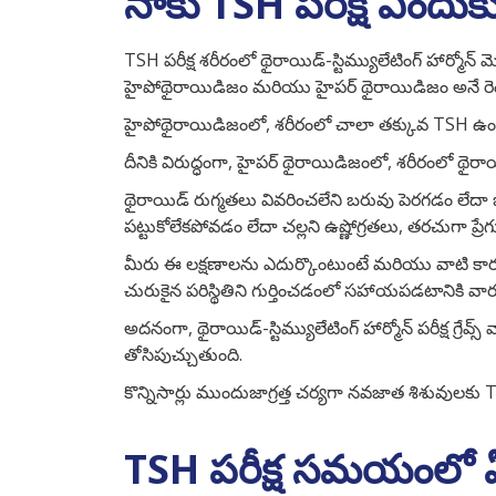
నాకు TSH పరీక్ష ఎందు
TSH పరీక్ష శరీరంలో థైరాయిడ్-స్టిమ్యులేటింగ్ హార్మోన్ మ
హైపోథైరాయిడిజం మరియు హైపర్ థైరాయిడిజం అనే రెం
హైపోథైరాయిడిజంలో, శరీరంలో చాలా తక్కువ TSH ఉంట
దీనికి విరుద్ధంగా, హైపర్ థైరాయిడిజంలో, శరీరంలో థైర
థైరాయిడ్ రుగ్మతలు వివరించలేని బరువు పెరగడం లేదా
పట్టుకోలేకపోవడం లేదా చల్లని ఉష్ణోగ్రతలు, తరచుగా
మీరు ఈ లక్షణాలను ఎదుర్కొంటుంటే మరియు వాటి కారణాన్న
చురుకైన పరిస్థితిని గుర్తించడంలో సహాయపడటానికి వా
అదనంగా, థైరాయిడ్-స్టిమ్యులేటింగ్ హార్మోన్ పరీక్ష గ్రేవ
తోసిపుచ్చుతుంది.
కొన్నిసార్లు ముందుజాగ్రత్త చర్యగా నవజాత శిశువులకు T
TSH పరీక్ష సమయంలో 