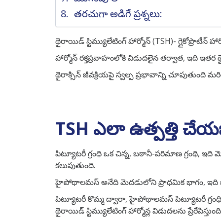
తరచుగా అడిగే ప్రశ్నలు:
థైరాయిడ్ స్టిమ్యులేటింగ్ హార్మోన్ (TSH)- గ్లైకోప్రొటీ
హార్మోన్ రక్తప్రవాహంలోకి విడుదలైన తర్వాత, ఇది ఇతర థైర
థైరాక్సిన్ జీవక్రియపై స్వల్ప ప్రభావాన్ని చూపుతుంది మ
TSH ఎలా ఉత్పత్తి చే
పిట్యూటరీ గ్రంధి ఒక చిన్న, బఠానీ-పరిమాణ గ్రంథి, ఇది మ
కలుపుతుంది.
హైపోథాలమస్ అనేది మెదడులోని ప్రాధమిక భాగం, ఇది జీ
పిట్యూటరీ కొమ్మ ద్వారా, హైపోథాలమస్ పిట్యూటరీ గ్రంధితో
థైరాయిడ్ స్టిమ్యులేటింగ్ హార్మోన్ల విడుదలను ప్రేరేపి