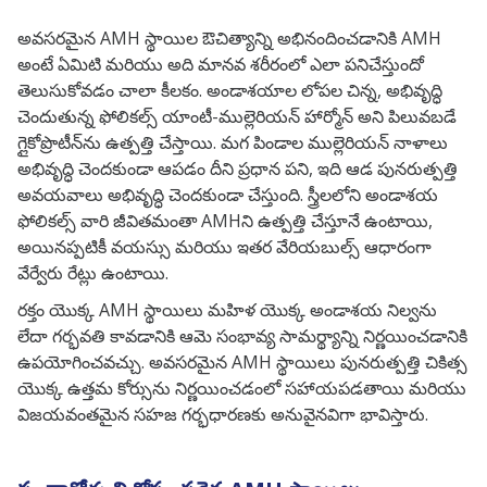
అవసరమైన AMH స్థాయిల ఔచిత్యాన్ని అభినందించడానికి AMH
అంటే ఏమిటి మరియు అది మానవ శరీరంలో ఎలా పనిచేస్తుందో
తెలుసుకోవడం చాలా కీలకం. అండాశయాల లోపల చిన్న, అభివృద్ధి
చెందుతున్న ఫోలికల్స్ యాంటీ-ముల్లెరియన్ హార్మోన్ అని పిలువబడే
గ్లైకోప్రొటీన్‌ను ఉత్పత్తి చేస్తాయి. మగ పిండాల ముల్లెరియన్ నాళాలు
అభివృద్ధి చెందకుండా ఆపడం దీని ప్రధాన పని, ఇది ఆడ పునరుత్పత్తి
అవయవాలు అభివృద్ధి చెందకుండా చేస్తుంది. స్త్రీలలోని అండాశయ
ఫోలికల్స్ వారి జీవితమంతా AMHని ఉత్పత్తి చేస్తూనే ఉంటాయి,
అయినప్పటికీ వయస్సు మరియు ఇతర వేరియబుల్స్ ఆధారంగా
వేర్వేరు రేట్లు ఉంటాయి.
రక్తం యొక్క AMH స్థాయిలు మహిళ యొక్క అండాశయ నిల్వను
లేదా గర్భవతి కావడానికి ఆమె సంభావ్య సామర్థ్యాన్ని నిర్ణయించడానికి
ఉపయోగించవచ్చు. అవసరమైన AMH స్థాయిలు పునరుత్పత్తి చికిత్స
యొక్క ఉత్తమ కోర్సును నిర్ణయించడంలో సహాయపడతాయి మరియు
విజయవంతమైన సహజ గర్భధారణకు అనువైనవిగా భావిస్తారు.