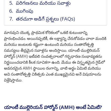
పరిగణనలు మరియు సవాళ్లు
ముగింపు
తరచుగా అడిగే ప్రశ్నలు (FAQs)
మానవుని యొక్క ప్రాథమిక కోరికలలో ఒకటి కుటుంబాన్ని
ప్రారంభించడం. అయినప్పటికీ, ఈ లక్ష్యాన్ని చేరుకోవడం చాలా మందికి
మరియు జంటలకు కష్టంగా ఉంటుంది మరియు సంతానోత్పత్తి
సమస్యలు తీవ్రమైన సవాళ్లను అందిస్తాయి. యాంటీ-ముల్లెరియన్
హార్మోన్ (AMH) ఇటీవలి సంవత్సరాలలో గర్భధారణ సంభావ్యతను
నిర్ణయించడానికి కీలక సూచికగా ఉంది. మేము ఈ విస్తృతమైన గైడ్‌లో
అవసరమైన AMH స్థాయిల రంగాన్ని, వాటి అర్థం ఏమిటి మరియు
అవి సంతానోత్పత్తి చికిత్సకు ఎంత ముఖ్యమైనవి అనే విషయాలను
విశ్లేషిస్తాము.
యాంటీ ముల్లెరియన్ హార్మోన్ (AMH) అంటే ఏమిటి?