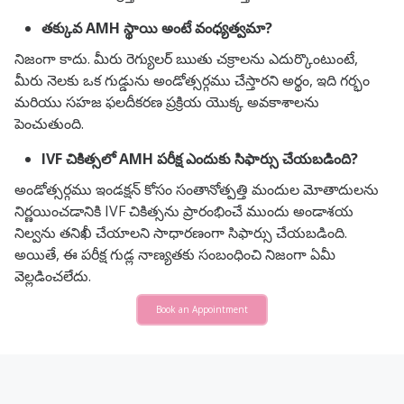
తక్కువ AMH స్థాయి అంటే వంధ్యత్వమా?
నిజంగా కాదు. మీరు రెగ్యులర్ ఋతు చక్రాలను ఎదుర్కొంటుంటే,
మీరు నెలకు ఒక గుడ్డును అండోత్సర్గము చేస్తారని అర్థం, ఇది గర్భం
మరియు సహజ ఫలదీకరణ ప్రక్రియ యొక్క అవకాశాలను
పెంచుతుంది.
IVF చికిత్సలో AMH పరీక్ష ఎందుకు సిఫార్సు చేయబడింది?
అండోత్సర్గము ఇండక్షన్ కోసం సంతానోత్పత్తి మందుల మోతాదులను
నిర్ణయించడానికి IVF చికిత్సను ప్రారంభించే ముందు అండాశయ
నిల్వను తనిఖీ చేయాలని సాధారణంగా సిఫార్సు చేయబడింది.
అయితే, ఈ పరీక్ష గుడ్ల నాణ్యతకు సంబంధించి నిజంగా ఏమీ
వెల్లడించలేదు.
Book an Appointment