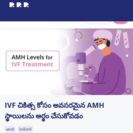
Select City
IVF చికిత్స కోసం అవసరమైన AMH
స్థాయిలను అర్థం చేసుకోవడం
ఐవిఎఫ్
ఏఎమ్‌హెచ్