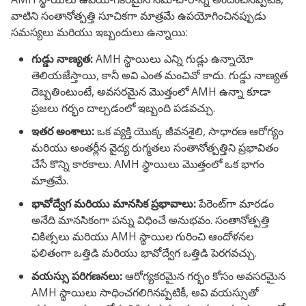
వాటిని సంతానోత్పత్తి సూచికగా మాత్రమే ఉపయోగించినప్పుడు
సమస్యలు మరియు ఇబ్బందులు ఉన్నాయి:
గుడ్డు నాణ్యత:
AMH స్థాయిలు ఎన్ని గుడ్లు ఉన్నాయో
తెలియజేస్తాయి, కానీ అవి ఎంత మంచివో కాదు. గుడ్డు నాణ్యత
దెబ్బతింటుంటే, అవసరమైన మొత్తంలో AMH ఉన్నా కూడా
ప్రజలు గర్భం దాల్చడంలో ఇబ్బంది పడవచ్చు.
ఇతర అంశాలు:
ఒక వ్యక్తి యొక్క జీవనశైలి, సాధారణ ఆరోగ్యం
మరియు అంతర్లీన వైద్య రుగ్మతలు సంతానోత్పత్తిని ప్రభావితం
చేసే కొన్ని కారకాలు. AMH స్థాయిలు మొత్తంలో ఒక భాగం
మాత్రమే.
భావోద్వేగ మరియు మానసిక ప్రభావాలు:
పేరెంట్‌గా మారడం
అనేది మానసికంగా పన్ను విధించే అనుభవం. సంతానోత్పత్తి
చికిత్సలు మరియు AMH స్థాయిల గురించి ఆందోళనల
ఫలితంగా ఒత్తిడి మరియు భావోద్వేగ ఒత్తిడి పెరగవచ్చు.
వయస్సు పరిగణనలు:
ఆరోగ్యకరమైన గర్భం కోసం అవసరమైన
AMH స్థాయిలు సాధించగలిగినప్పటికీ, అవి వయస్సుతో