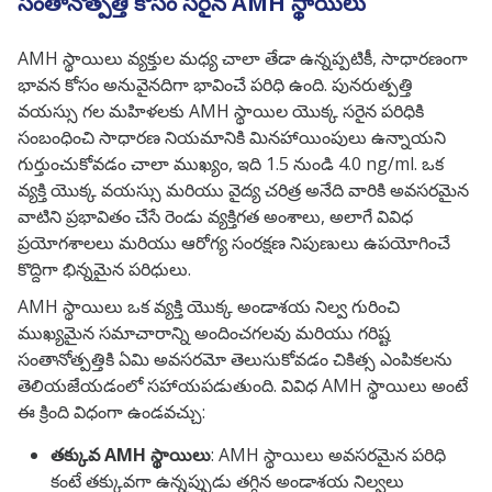
సంతానోత్పత్తి కోసం సరైన AMH స్థాయిలు
AMH స్థాయిలు వ్యక్తుల మధ్య చాలా తేడా ఉన్నప్పటికీ, సాధారణంగా
భావన కోసం అనువైనదిగా భావించే పరిధి ఉంది. పునరుత్పత్తి
వయస్సు గల మహిళలకు AMH స్థాయిల యొక్క సరైన పరిధికి
సంబంధించి సాధారణ నియమానికి మినహాయింపులు ఉన్నాయని
గుర్తుంచుకోవడం చాలా ముఖ్యం, ఇది 1.5 నుండి 4.0 ng/ml. ఒక
వ్యక్తి యొక్క వయస్సు మరియు వైద్య చరిత్ర అనేది వారికి అవసరమైన
వాటిని ప్రభావితం చేసే రెండు వ్యక్తిగత అంశాలు, అలాగే వివిధ
ప్రయోగశాలలు మరియు ఆరోగ్య సంరక్షణ నిపుణులు ఉపయోగించే
కొద్దిగా భిన్నమైన పరిధులు.
AMH స్థాయిలు ఒక వ్యక్తి యొక్క అండాశయ నిల్వ గురించి
ముఖ్యమైన సమాచారాన్ని అందించగలవు మరియు గరిష్ట
సంతానోత్పత్తికి ఏమి అవసరమో తెలుసుకోవడం చికిత్స ఎంపికలను
తెలియజేయడంలో సహాయపడుతుంది. వివిధ AMH స్థాయిలు అంటే
ఈ క్రింది విధంగా ఉండవచ్చు:
తక్కువ AMH స్థాయిలు
: AMH స్థాయిలు అవసరమైన పరిధి
కంటే తక్కువగా ఉన్నప్పుడు తగ్గిన అండాశయ నిల్వలు