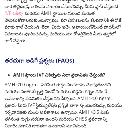
వారి తల్లిదండ్రుల కలను సాకారం చేసుకోవచ్చు. మీరు ప్లాన్ చేస్తుంటే
IVF చికిత్స
మరియు AMH స్థాయిల గురించి మరింత
తెలుసుకోవాలనుకుంటున్నాము, మా నిపుణులను కలవడానికి ఈరోజే
మాకు కాల్ చేయండి. లేదా, మీరు ఇచ్చే అపాయింట్‌మెంట్ ఫారమ్‌లో
వివరాలను పూరించవచ్చు మరియు మా కోఆర్డినేటర్ మీకు త్వరలో
కాల్ చేస్తారు.
తరచుగా అడిగే ప్రశ్నలు (FAQs)
AMH స్థాయి IVF చికిత్సను ఎలా ప్రభావితం చేస్తుంది?
AMH <1.0 ng/mL పరిమిత గుడ్డు సరఫరాను చూపుతుందని
మరియు సంతానోత్పత్తి విండో మరియు బిడ్డను గర్భం ధరించే
అవకాశాన్ని పరిమితం చేస్తుందని పేర్కొంది. AMH >1.0 ng/mL
ప్రకారం మీరు IVF స్టిమ్యులేషన్ డ్రగ్స్‌కి బాగా స్పందించవచ్చు మరియు
గర్భధారణకు మంచి అవకాశాలు ఉన్నాయి. AMH >3.5 మీకు
తగినంత గుడ్డు సరఫరా ఉందని మరియు OHSS ప్రమాదాన్ని
నివారించడానికి జాగ్రత్తగా ఉండాలని సూచిస్తుంది.