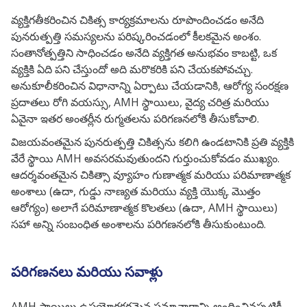
వ్యక్తిగతీకరించిన చికిత్స కార్యక్రమాలను రూపొందించడం అనేది
పునరుత్పత్తి సమస్యలను పరిష్కరించడంలో కీలకమైన అంశం.
సంతానోత్పత్తిని సాధించడం అనేది వ్యక్తిగత అనుభవం కాబట్టి, ఒక
వ్యక్తికి ఏది పని చేస్తుందో అది మరొకరికి పని చేయకపోవచ్చు.
అనుకూలీకరించిన విధానాన్ని ఏర్పాటు చేయడానికి, ఆరోగ్య సంరక్షణ
ప్రదాతలు రోగి వయస్సు, AMH స్థాయిలు, వైద్య చరిత్ర మరియు
ఏవైనా ఇతర అంతర్లీన రుగ్మతలను పరిగణనలోకి తీసుకోవాలి.
విజయవంతమైన పునరుత్పత్తి చికిత్సను కలిగి ఉండటానికి ప్రతి వ్యక్తికి
వేరే స్థాయి AMH అవసరమవుతుందని గుర్తుంచుకోవడం ముఖ్యం.
ఆదర్శవంతమైన చికిత్సా వ్యూహం గుణాత్మక మరియు పరిమాణాత్మక
అంశాలు (ఉదా, గుడ్డు నాణ్యత మరియు వ్యక్తి యొక్క మొత్తం
ఆరోగ్యం) అలాగే పరిమాణాత్మక కొలతలు (ఉదా, AMH స్థాయిలు)
సహా అన్ని సంబంధిత అంశాలను పరిగణనలోకి తీసుకుంటుంది.
పరిగణనలు మరియు సవాళ్లు
AMH స్థాయిలు ఉపయోగకరమైన సమాచారాన్ని అందించినప్పటికీ,