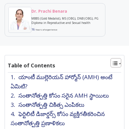
Dr. Prachi Benara
MBBS (Gold Medalist), MS (OBG), DNB (OBG), PG
Diploma in Reproductive and Sexual health
16
Years of experience
Table of Contents
యాంటీ ముల్లెరియన్ హార్మోన్ (AMH) అంటే
ఏమిటి?
సంతానోత్పత్తి కోసం సరైన AMH స్థాయిలు
సంతానోత్పత్తి చికిత్స ఎంపికలు
ఫెర్టిలిటీ డిజార్డర్స్ కోసం వ్యక్తిగతీకరించిన
సంతానోత్పత్తి ప్రణాళికలు