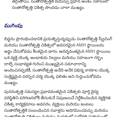
తగ్గుతాయి. సంతానోత్పత్తికి వయస్సు ప్రధాన అంశం. సకాలంలో
సంతానోత్పత్తి చికిత్స పొందడం చాలా ముఖ్యం.
ముగింపు
బిడ్డను ప్రారంభించడానికి ప్రయత్నిస్తున్నప్పుడు సంతానోత్పత్తి స్క్రీనింగ్
మరియు సంతానోత్పత్తి చికిత్సలో అవసరమైన AMH స్థాయిలను
అర్థం చేసుకోవడం కీలకమైన భాగం. ఆదర్శవంతమైన AMH స్థాయిలు
ఒక వ్యక్తి యొక్క అండాశయ నిల్వలు మరియు సహజంగా గర్భం
దాల్చే సంభావ్యత గురించి ముఖ్యమైన సమాచారాన్ని
అందించినప్పటికీ, సంతానోత్పత్తి అనేది అనేక విభిన్న కారకాల యొక్క
సంక్లిష్టమైన పరస్పర చర్య యొక్క ఫలితం అని గుర్తుంచుకోవడం
ముఖ్యం.
పునరుత్పత్తి సమస్యల ప్రభావవంతమైన చికిత్సకు పూర్తి వైద్య
పరిస్థితిని పరిగణనలోకి తీసుకునే నిపుణులచే నిర్దేశించబడిన వ్యక్తిగత
చికిత్స కార్యక్రమాలు అవసరం. వ్యక్తులు మరియు జంటలు
సంతానోత్పత్తికి సంబంధించిన సవాళ్లను అధిగమించవచ్చు మరియు
సంతానోత్పత్తి చికిత్సలు మరియు మద్దతులో పురోగతి సహాయంతో