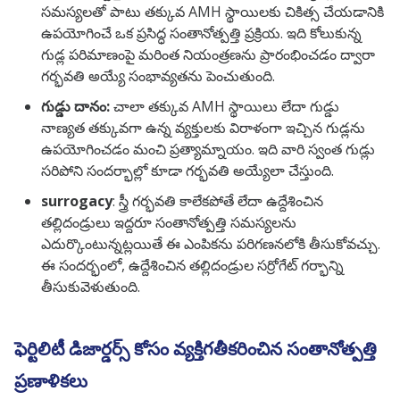
సమస్యలతో పాటు తక్కువ AMH స్థాయిలకు చికిత్స చేయడానికి
ఉపయోగించే ఒక ప్రసిద్ధ సంతానోత్పత్తి ప్రక్రియ. ఇది కోలుకున్న
గుడ్ల పరిమాణంపై మరింత నియంత్రణను ప్రారంభించడం ద్వారా
గర్భవతి అయ్యే సంభావ్యతను పెంచుతుంది.
గుడ్డు దానం:
చాలా తక్కువ AMH స్థాయిలు లేదా గుడ్డు
నాణ్యత తక్కువగా ఉన్న వ్యక్తులకు విరాళంగా ఇచ్చిన గుడ్లను
ఉపయోగించడం మంచి ప్రత్యామ్నాయం. ఇది వారి స్వంత గుడ్లు
సరిపోని సందర్భాల్లో కూడా గర్భవతి అయ్యేలా చేస్తుంది.
surrogacy
: స్త్రీ గర్భవతి కాలేకపోతే లేదా ఉద్దేశించిన
తల్లిదండ్రులు ఇద్దరూ సంతానోత్పత్తి సమస్యలను
ఎదుర్కొంటున్నట్లయితే ఈ ఎంపికను పరిగణనలోకి తీసుకోవచ్చు.
ఈ సందర్భంలో, ఉద్దేశించిన తల్లిదండ్రుల సర్రోగేట్ గర్భాన్ని
తీసుకువెళుతుంది.
ఫెర్టిలిటీ డిజార్డర్స్ కోసం వ్యక్తిగతీకరించిన సంతానోత్పత్తి
ప్రణాళికలు