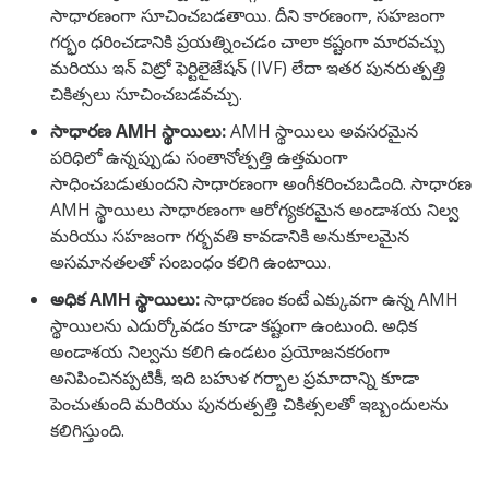
సాధారణంగా సూచించబడతాయి. దీని కారణంగా, సహజంగా
గర్భం ధరించడానికి ప్రయత్నించడం చాలా కష్టంగా మారవచ్చు
మరియు ఇన్ విట్రో ఫెర్టిలైజేషన్ (IVF) లేదా ఇతర పునరుత్పత్తి
చికిత్సలు సూచించబడవచ్చు.
సాధారణ AMH స్థాయిలు:
AMH స్థాయిలు అవసరమైన
పరిధిలో ఉన్నప్పుడు సంతానోత్పత్తి ఉత్తమంగా
సాధించబడుతుందని సాధారణంగా అంగీకరించబడింది. సాధారణ
AMH స్థాయిలు సాధారణంగా ఆరోగ్యకరమైన అండాశయ నిల్వ
మరియు సహజంగా గర్భవతి కావడానికి అనుకూలమైన
అసమానతలతో సంబంధం కలిగి ఉంటాయి.
అధిక AMH స్థాయిలు:
సాధారణం కంటే ఎక్కువగా ఉన్న AMH
స్థాయిలను ఎదుర్కోవడం కూడా కష్టంగా ఉంటుంది. అధిక
అండాశయ నిల్వను కలిగి ఉండటం ప్రయోజనకరంగా
అనిపించినప్పటికీ, ఇది బహుళ గర్భాల ప్రమాదాన్ని కూడా
పెంచుతుంది మరియు పునరుత్పత్తి చికిత్సలతో ఇబ్బందులను
కలిగిస్తుంది.