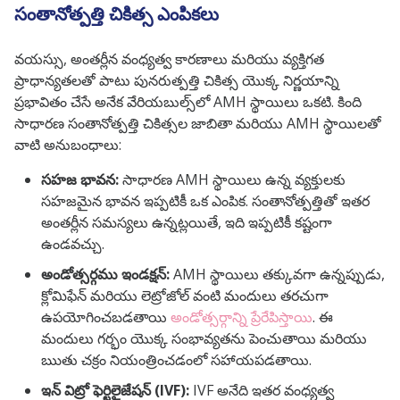
సంతానోత్పత్తి చికిత్స ఎంపికలు
వయస్సు, అంతర్లీన వంధ్యత్వ కారణాలు మరియు వ్యక్తిగత
ప్రాధాన్యతలతో పాటు పునరుత్పత్తి చికిత్స యొక్క నిర్ణయాన్ని
ప్రభావితం చేసే అనేక వేరియబుల్స్‌లో AMH స్థాయిలు ఒకటి. కింది
సాధారణ సంతానోత్పత్తి చికిత్సల జాబితా మరియు AMH స్థాయిలతో
వాటి అనుబంధాలు:
సహజ భావన:
సాధారణ AMH స్థాయిలు ఉన్న వ్యక్తులకు
సహజమైన భావన ఇప్పటికీ ఒక ఎంపిక. సంతానోత్పత్తితో ఇతర
అంతర్లీన సమస్యలు ఉన్నట్లయితే, ఇది ఇప్పటికీ కష్టంగా
ఉండవచ్చు.
అండోత్సర్గము ఇండక్షన్:
AMH స్థాయిలు తక్కువగా ఉన్నప్పుడు,
క్లోమిఫేన్ మరియు లెట్రోజోల్ వంటి మందులు తరచుగా
ఉపయోగించబడతాయి
అండోత్సర్గాన్ని ప్రేరేపిస్తాయి
. ఈ
మందులు గర్భం యొక్క సంభావ్యతను పెంచుతాయి మరియు
ఋతు చక్రం నియంత్రించడంలో సహాయపడతాయి.
ఇన్ విట్రో ఫెర్టిలైజేషన్ (IVF):
IVF అనేది ఇతర వంధ్యత్వ