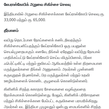
லேபராஸ்கோபிக் அறுவை சிகிச்சை செலவு
இந்தியாவில் அறுவை சிகிச்சைக்கான லேப்ராஸ்கோபி செலவு ரூ.
33,000 மற்றும் ரூ. 65,000.
தீர்மானம்
வயிறு தொடர்பான நோய்களைக் கண்டறிவதற்கும்
சிகிச்சையளிப்பதற்கும் லேப்ராஸ்கோபி ஒரு பயனுள்ள
செயல்முறையாகும். எனவே, நீங்கள் ஏதேனும் வயிற்று நோயால்
பாதிக்கப்பட்டு லேப்ராஸ்கோபி செய்ய விரும்பினால், பிர்லா
ஃபெர்ட்டிலிட்டி மற்றும் ஐவிஎஃப் ஆகியவற்றில் உள்ள திறமையான
மருத்துவர்களை நீங்கள் அணுகலாம். அவர்கள் முன்னணி
கருவுறுதல் நிபுணர்கள், பிற மருத்துவர்கள் மற்றும் உதவி
ஊழியர்களைக் கொண்ட குழுவைக் கொண்டுள்ளனர்.
கிளினிக் சிறந்த சுகாதார சேவைகளை வழங்குவதை
நோக்கமாகக் கொண்டுள்ளது. மேலும், கிளினிக் பரிசோதனை
மற்றும் சிகிச்சைக்கான மேம்பட்ட கருவிகளை பராமரிக்கிறது.
அவர்கள் வட இந்தியா முழுவதும் ஒன்பது மையங்களில் சிறந்த