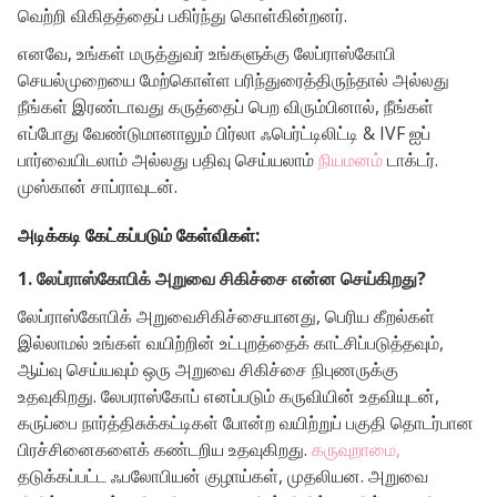
வெற்றி விகிதத்தைப் பகிர்ந்து கொள்கின்றனர்.
எனவே, உங்கள் மருத்துவர் உங்களுக்கு லேப்ராஸ்கோபி
செயல்முறையை மேற்கொள்ள பரிந்துரைத்திருந்தால் அல்லது
நீங்கள் இரண்டாவது கருத்தைப் பெற விரும்பினால், நீங்கள்
எப்போது வேண்டுமானாலும் பிர்லா ஃபெர்ட்டிலிட்டி & IVF ஐப்
பார்வையிடலாம் அல்லது பதிவு செய்யலாம்
நியமனம்
டாக்டர்.
முஸ்கான் சாப்ராவுடன்.
அடிக்கடி கேட்கப்படும் கேள்விகள்:
1. லேப்ராஸ்கோபிக் அறுவை சிகிச்சை என்ன செய்கிறது?
லேப்ராஸ்கோபிக் அறுவைசிகிச்சையானது, பெரிய கீறல்கள்
இல்லாமல் உங்கள் வயிற்றின் உட்புறத்தைக் காட்சிப்படுத்தவும்,
ஆய்வு செய்யவும் ஒரு அறுவை சிகிச்சை நிபுணருக்கு
உதவுகிறது. லேபராஸ்கோப் எனப்படும் கருவியின் உதவியுடன்,
கருப்பை நார்த்திசுக்கட்டிகள் போன்ற வயிற்றுப் பகுதி தொடர்பான
பிரச்சினைகளைக் கண்டறிய உதவுகிறது.
கருவுறாமை,
தடுக்கப்பட்ட ஃபலோபியன் குழாய்கள், முதலியன. அறுவை