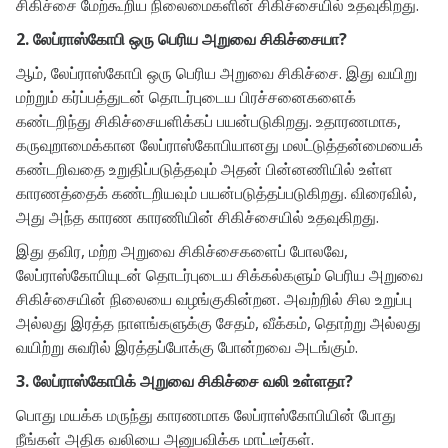
சிகிச்சை மேற்கூறிய நிலைமைகளின் சிகிச்சையில் உதவுகிறது.
2. லேப்ராஸ்கோபி ஒரு பெரிய அறுவை சிகிச்சையா?
ஆம், லேப்ராஸ்கோபி ஒரு பெரிய அறுவை சிகிச்சை. இது வயிறு
மற்றும் கர்ப்பத்துடன் தொடர்புடைய பிரச்சனைகளைக்
கண்டறிந்து சிகிச்சையளிக்கப் பயன்படுகிறது. உதாரணமாக,
கருவுறாமைக்கான லேப்ராஸ்கோபியானது மலட்டுத்தன்மையைக்
கண்டறிவதை உறுதிப்படுத்தவும் அதன் பின்னணியில் உள்ள
காரணத்தைக் கண்டறியவும் பயன்படுத்தப்படுகிறது. விரைவில்,
அது அந்த காரண காரணியின் சிகிச்சையில் உதவுகிறது.
இது தவிர, மற்ற அறுவை சிகிச்சைகளைப் போலவே,
லேப்ராஸ்கோபியுடன் தொடர்புடைய சிக்கல்களும் பெரிய அறுவை
சிகிச்சையின் நிலையை வழங்குகின்றன. அவற்றில் சில உறுப்பு
அல்லது இரத்த நாளங்களுக்கு சேதம், வீக்கம், தொற்று அல்லது
வயிற்று சுவரில் இரத்தப்போக்கு போன்றவை அடங்கும்.
3. லேப்ராஸ்கோபிக் அறுவை சிகிச்சை வலி உள்ளதா?
பொது மயக்க மருந்து காரணமாக லேப்ராஸ்கோபியின் போது
நீங்கள் அதிக வலியை அனுபவிக்க மாட்டீர்கள்.