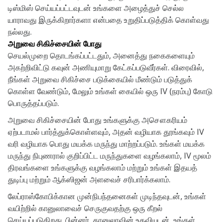
டிஸ்மிஸ் செய்யப்பட்டவுடன் உங்களை அழைத்துச் செல்ல
யாராவது இருக்கிறார்களா என்பதை உறுதிப்படுத்திக் கொள்வது
நல்லது.
அறுவை சிகிச்சையின் போது
செயல்முறை தொடங்கப்பட்டதும், அனைத்து நகைகளையும்
அகற்றிவிட்டு கவுன் அணியுமாறு கேட்கப்படுவீர்கள். விரைவில்,
நீங்கள் அறுவை சிகிச்சை படுக்கையில் மீண்டும் படுத்துக்
கொள்ள வேண்டும், மேலும் உங்கள் கையில் ஒரு IV (நரம்பு) கோடு
பொருத்தப்படும்.
அறுவை சிகிச்சையின் போது உங்களுக்கு அசௌகரியம்
ஏற்படாமல் பார்த்துக்கொள்ளவும், அதன் வழியாக தூங்கவும் IV
வரி வழியாக பொது மயக்க மருந்து மாற்றப்படும். உங்கள் மயக்க
மருந்து நிபுணரால் குறிப்பிட்ட மருந்துகளை வழங்கலாம், IV மூலம்
திரவங்களை உங்களுக்கு வழங்கலாம் மற்றும் உங்கள் இதயத்
துடிப்பு மற்றும் ஆக்ஸிஜன் அளவைச் சரிபார்க்கலாம்.
லேப்ராஸ்கோபிக்கான முன்நிபந்தனைகள் முடிந்தவுடன், உங்கள்
வயிற்றில் கானுலாவைச் செருகுவதற்கு ஒரு கீறல்
செய்யப்படுகிறது. பின்னர், கானுலாவின் உதவியுடன், உங்கள்