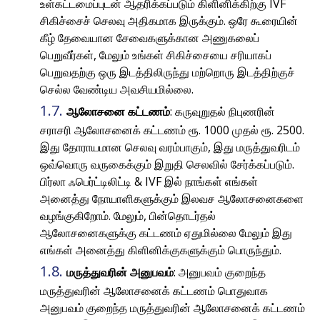
உள்கட்டமைப்புடன் ஆதரிக்கப்படும் கிளினிக்கிற்கு IVF
சிகிச்சைச் செலவு அதிகமாக இருக்கும். ஒரே கூரையின்
கீழ் தேவையான சேவைகளுக்கான அணுகலைப்
பெறுவீர்கள், மேலும் உங்கள் சிகிச்சையை சரியாகப்
பெறுவதற்கு ஒரு இடத்திலிருந்து மற்றொரு இடத்திற்குச்
செல்ல வேண்டிய அவசியமில்லை.
ஆலோசனை கட்டணம்
: கருவுறுதல் நிபுணரின்
சராசரி ஆலோசனைக் கட்டணம் ரூ. 1000 முதல் ரூ. 2500.
இது தோராயமான செலவு வரம்பாகும், இது மருத்துவரிடம்
ஒவ்வொரு வருகைக்கும் இறுதி செலவில் சேர்க்கப்படும்.
பிர்லா ஃபெர்ட்டிலிட்டி & IVF இல் நாங்கள் எங்கள்
அனைத்து நோயாளிகளுக்கும் இலவச ஆலோசனைகளை
வழங்குகிறோம். மேலும், பின்தொடர்தல்
ஆலோசனைகளுக்கு கட்டணம் ஏதுமில்லை மேலும் இது
எங்கள் அனைத்து கிளினிக்குகளுக்கும் பொருந்தும்.
மருத்துவரின் அனுபவம்
: அனுபவம் குறைந்த
மருத்துவரின் ஆலோசனைக் கட்டணம் பொதுவாக
அனுபவம் குறைந்த மருத்துவரின் ஆலோசனைக் கட்டணம்