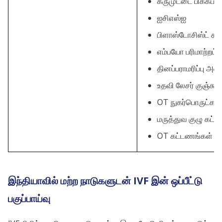
கருமுட்டை பிக்கப்
ஐசிஎஸ்ஐ
பிளாஸ்டோசிஸ்ட் கல
எம்பயோ பரிமாற்றம்
தினப்பராமரிப்பு அ
உதவி லேசர் குஞ்சு 
OT நுகர்பொருட்கள்
மருத்துவ குழு கட்
OT கட்டணங்கள்
இந்தியாவில் மற்ற நாடுகளுடன் IVF இன் ஒப்பீட்டு
பகுப்பாய்வு