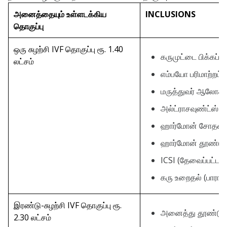
அனைத்தையும் உள்ளடக்கிய
INCLUSIONS
தொகுப்பு
ஒரு சுழற்சி IVF தொகுப்பு ரூ. 1.40
கருமுட்டை பிக்கப்
லட்சம்
எம்பயோ பரிமாற்றம்
மருத்துவர் ஆலோ
அல்ட்ராசவுண்ட்ஸ்
ஹார்மோன் சோதன
ஹார்மோன் தூண்டு
ICSI (தேவைப்பட்டால
கரு உறைதல் (பாராட்
இரண்டு-சுழற்சி IVF தொகுப்பு ரூ.
அனைத்து தூண்டுத
2.30 லட்சம்