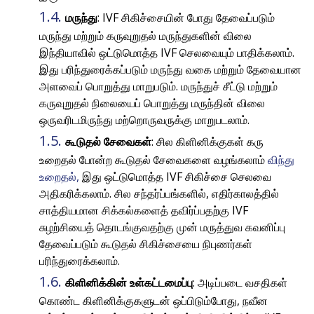
மருந்து
: IVF சிகிச்சையின் போது தேவைப்படும்
மருந்து மற்றும் கருவுறுதல் மருந்துகளின் விலை
இந்தியாவில் ஒட்டுமொத்த IVF செலவையும் பாதிக்கலாம்.
இது பரிந்துரைக்கப்படும் மருந்து வகை மற்றும் தேவையான
அளவைப் பொறுத்து மாறுபடும். மருந்துச் சீட்டு மற்றும்
கருவுறுதல் நிலையைப் பொறுத்து மருந்தின் விலை
ஒருவரிடமிருந்து மற்றொருவருக்கு மாறுபடலாம்.
கூடுதல் சேவைகள்
: சில கிளினிக்குகள் கரு
உறைதல் போன்ற கூடுதல் சேவைகளை வழங்கலாம்
விந்து
உறைதல்,
இது ஒட்டுமொத்த IVF சிகிச்சை செலவை
அதிகரிக்கலாம். சில சந்தர்ப்பங்களில், எதிர்காலத்தில்
சாத்தியமான சிக்கல்களைத் தவிர்ப்பதற்கு IVF
சுழற்சியைத் தொடங்குவதற்கு முன் மருத்துவ கவனிப்பு
தேவைப்படும் கூடுதல் சிகிச்சையை நிபுணர்கள்
பரிந்துரைக்கலாம்.
கிளினிக்கின் உள்கட்டமைப்பு
: அடிப்படை வசதிகள்
கொண்ட கிளினிக்குகளுடன் ஒப்பிடும்போது, ​​நவீன