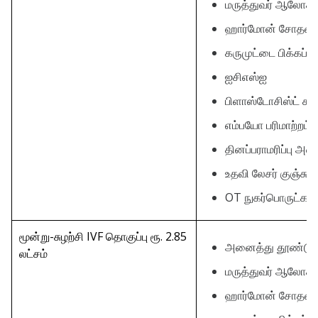
மருத்துவர் ஆலோ
ஹார்மோன் சோதன
கருமுட்டை பிக்கப்
ஐசிஎஸ்ஐ
பிளாஸ்டோசிஸ்ட் கல
எம்பயோ பரிமாற்றம்
தினப்பராமரிப்பு அ
உதவி லேசர் குஞ்சு 
OT நுகர்பொருட்கள்
மூன்று-சுழற்சி IVF தொகுப்பு ரூ. 2.85
அனைத்து தூண்டுத
லட்சம்
மருத்துவர் ஆலோ
ஹார்மோன் சோதன