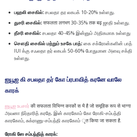
பஹலி சைகில்:
சபலதா தர லகபக் 10-20% உள்ளது.
துசரி சைகில்:
सफलता लगभग 30-35% तक बढ़ ஜாதி உள்ளது.
தீசரி சைகில்:
சபலதா 40-45% இன்னும் அதிகமாக உள்ளது
சௌதி சைகில் மற்றும் உசகே பாத்:
கை சக்ரோன்களின் பாத்
IUI க்கு சஃலதா தர் லகபக் 50-60% போதுமான அளவு சக்தி
உள்ளது.
ஐயூஐ கி சபலதா தர் கோ ப்ரபாவித் கரனே வாலே
காரக்
ஐயூஐ உபசார்
की सफलता विभिन्न करकों स भै है जो समूहिक रूप से भाग्गा
அவனா நிர்தாரித் கரதே. இன் காரகோம் கோ ரோகி-சம்பந்தி
காரகோம், சுக்ராணு-சம்பந்தி காரகோம் ृत किया जा सकता है.
ரோகி ஸே சம்பந்தித் காரக்: