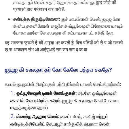
சபலதா தர் மென் சுதார் ஹோ சகதா உள்ளது. कुछ जोड़े की
प्रयासों बाद गर्भधारन कर पाते हैं.
சன்யுக்த திருஷ்டிகோண:
குச் மாமலோன் மென், ஐயுஐ கோ
அன்ய தகனிகோன் ஜைசே அவ்யூலேஷன் பிரேரணை யாவும்
யோகா கரனே செ சஃலதா கி சம்பாவனா பட் சக்தி ஹே.
यह समजना जूरूरी है की आबूूदा भर करती है. विच पतियों को से प जो उनकी
ख़ स आकलन संभ औ आईयूआई सम सम सम द क क
ஐயூஐ கி சஃலதா தர் கோ கேஸே பத்தா சகதே?
சஃபல் ஐயுஐயின் நிகழ்வுகள் பற்றி நீங்கள் பாலன் செய்கிறார்கள்:
ஒவ்யூலேஷன் டிராக் கேரங்குகள்:
அபனே ஓவ்யூலேஷன்
சைகில் கோ டிரெய்க் கரேம். ஐயூஐ கி சஃலதா கேலியே சமய
மஹத்வபூர்ண ஹாய்.
ஸ்வஸ்த ஆஹார லென்:
வைட்டமின், கனிஜ் மற்றும்
என்டிஆக்சிடென்ட் செ.பரபூர் சாந்துலித் ஆஹார லென்.