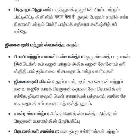
பிரதாதா அனுபவம்:
மருத்துவக் குழுவின் சிறப்பு மற்றும்
பர்ட்டிலிட்டி கிளினிக் गदान देता है. குஷல் பேஷவர் சாதிக் சக்ர
நிகரானி மற்றும் பிரக்ரியாத்மக் சதீகதா சுனிஷ்சித் கர்
சக்தே.
ஜீவனஷைலி மற்றும் ஸ்வாஸ்த்ய காரக்:
பீமாயி மற்றும் சாமான்ய ஸ்வாஸ்த்யா:
ஒரு ஸ்வஸ்த் பாடி மாஸ்
இன்டெக்ஸ் கம் வஜன் மற்றும் அதிக வஜன் தோனோம் ஹீ
ஸ்திதியாம் ஐயோவை கீ சபலதா போன்ற உணர்வுகள்
ஜீவனஷைலி விகல்ப:
தூம்ரபான், ஷரப் கா செவன் மற்றும்
தனவ ஜைசே காரக் பிரஜனன் க்ஷமதா கோ பிரபாவித் கர்
சக்தே. ஜீவனஷைலி மென் சகாரத்மக் பத்தலாவ் லானே சே
சஃபலதா கி சம்பாவனா பத் ஷக்தி ஹாய்.
சமக்ர ஸ்வாஸ்த்ய:
அந்தர்நிஹித் ஸ்வாஸ்த்ய நித்தியம்
பிரஜனன் உபசாரத்தின் பிரதிபலிப்பு
பிரயாசங்கள் சாங்க்யா:
கை ஐயுஐ சக்ரோன்கள் மற்றும்