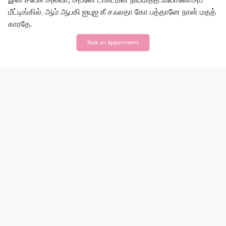
மீட்டிங்கில். ஆம் ஆபகி ஐயுஐ கீ சஃலதா கோ பத்தானே நான் மதத்
காரதே.
Book an Appointment