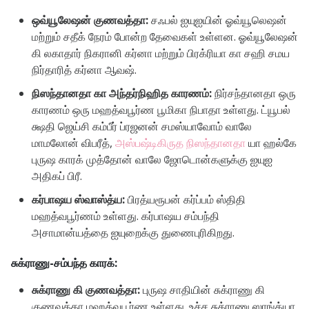
ஒவ்யூலேஷன் குணவத்தா:
சஃபல் ஐயுஐயின் ஓவ்யூலெஷன்
மற்றும் சதீக் நேரம் போன்ற தேவைகள் உள்ளன. ஓவ்யூலேஷன்
கி லகாதார் நிகரானி கர்னா மற்றும் பிரக்ரியா கா சஹி சமய
நிர்தாரித் கர்னா ஆவஷ்.
நிஸந்தானதா கா அந்தர்நிஹித காரணம்:
நிர்சந்தானதா ஒரு
காரணம் ஒரு மஹத்வபூர்ண பூமிகா நிபாதா உள்ளது. ட்யூபல்
க்ஷதி ஜெய்சி கம்பீர் ப்ரஜனன் சமஸ்யாவோம் வாலே
மாமலோன் விபரீத்,
அஸ்பஷ்டிகிருத நிஸந்தானதா
யா ஹல்கே
புருஷ காரக் முத்தோன் வாலே ஜோடொன்களுக்கு ஐயுஐ
அதிகப் பிரீ.
கர்பாஷய ஸ்வாஸ்த்ய:
பிரத்யரூபன் கர்ப்பம் ஸ்திதி
மஹத்வபூர்ணம் உள்ளது. கர்பாஷய சம்பந்தி
அசாமான்யத்தை ஐயுறைக்கு துணைபுரிகிறது.
சுக்ராணு-சம்பந்த காரக்:
சுக்ராணு கி குணவத்தா:
புருஷ சாதியின் சுக்ராணு கி
குணவத்தா மஹத்வபூர்ண உள்ளது. உச்ச சுக்ராணு ஸாங்க்யா,