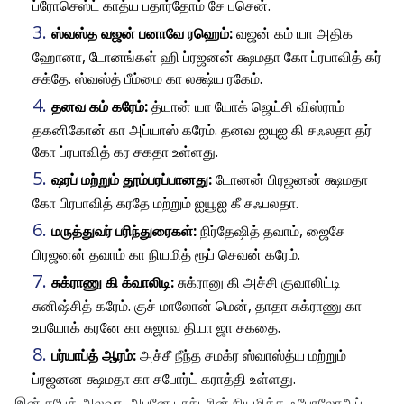
ப்ரோசெஸ்ட் காத்ய பதார்தோம் சே பசென்.
ஸ்வஸ்த வஜன் பனாவே ரஹெம்:
வஜன் கம் யா அதிக
ஹோனா, டோனங்கள் ஹி ப்ரஜனன் க்ஷமதா கோ ப்ரபாவித் கர்
சக்தே. ஸ்வஸ்த் பீம்மை கா லக்ஷ்ய ரகேம்.
தனவ கம் கரேம்:
த்யான் யா யோக் ஜெய்சி விஸ்ராம்
தகனிகோன் கா அப்யாஸ் கரேம். தனவ ஐயுஐ கி சஃலதா தர்
கோ ப்ரபாவித் கர சகதா உள்ளது.
ஷரப் மற்றும் தூம்பரப்பானது:
டோனன் பிரஜனன் க்ஷமதா
கோ பிரபாவித் கரதே மற்றும் ஐயூஐ கீ சஃபலதா.
மருத்துவர் பரிந்துரைகள்:
நிர்தேஷித் தவாம், ஜைசே
பிரஜனன் தவாம் கா நியமித் ரூப் செவன் கரேம்.
சுக்ராணு கி க்வாலிடி:
சுக்ரானு கி அச்சி குவாலிட்டி
சுனிஷ்சித் கரேம். குச் மாலோன் மென், தாதா சுக்ராணு கா
உபயோக் கரனே கா சுஜாவ தியா ஜா சகதை.
பர்யாப்த் ஆரம்:
அச்சீ நீந்த சமக்ர ஸ்வாஸ்த்ய மற்றும்
ப்ரஜனன க்ஷமதா கா சபோர்ட் கராத்தி உள்ளது.
இன் சபேக் அலவா, அபனே டாக்டரின் நியமித்த ஃபோலோஅப்