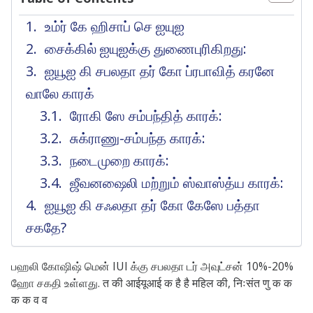
உம்ர் கே ஹிசாப் செ ஐயுஐ
சைக்கில் ஐயுஐக்கு துணைபுரிகிறது:
ஐயூஐ கி சபலதா தர் கோ ப்ரபாவித் கரனே
வாலே காரக்
ரோகி ஸே சம்பந்தித் காரக்:
சுக்ராணு-சம்பந்த காரக்:
நடைமுறை காரக்:
ஜீவனஷைலி மற்றும் ஸ்வாஸ்த்ய காரக்:
ஐயூஐ கி சஃலதா தர் கோ கேஸே பத்தா
சகதே?
பஹலி கோஷிஷ் மென் IUI க்கு சபலதா டர் அவுட்சன் 10%-20%
ஹோ சகதி உள்ளது. त की आईयूआई क है है महिल की, निःसंत णु क क
क क व व