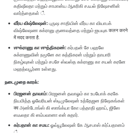
கதிஷீலதா மற்றும் சாமான்ய ஆகரிகி சஃபல் நிஷேசனின்
வார்த்தைகள் ै.
வீர்ய விஷ்லேஷன்:
புருஷ சாதியின் வீர்ய கா வியாபக்
விஷ்லேஷண சுக்ரானு குணவத்தை மற்றும் ஐயயுக कलन करने
में मदद करता है.
ஶுக்ராணு கா ஶுத்திகரண்:
கர்பதன் சே பஹலே
சுக்ராணுவின் நமூனே கா சுத்திகரன் மற்றும் தாயாரி
நிகழ்வுகள் மற்றும் சபசே ஸ்வஸ்த சுக்ராணு கா சயன் கரனே
மஹத்வபூர்ண உள்ளது.
நடைமுறை காரக்:
பிரஜனன் தாவாம்:
பிரஜனன் தவாஓம் கா உபயோக் கரகே
நியமித்த ஓவேரியன் ஸ்டிமுலேஷன் உத்தேஜன நிஷேகங்கள்
क्व அண்டோங்ஸ் கி ஸாங்க்யா கோ பத்தாதி ஹாய், ஜிஸே
ஸஃலதா கி ஸம்பவானா என் சுதார்.
கர்பதான் கா சமய:
ஓவ்யூலேஷன் கே ஆசபாஸ் கர்ப்பதானம்
ै.