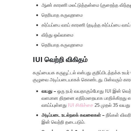
ஆண் காரணி மலட்டுத்தன்மை (குறைந்த விந்த
தெரியாத கருவுறாமை
கர்ப்பப்பை வாய் காரணி (தடித்த கர்ப்பப்பை வா
விந்து ஒவ்வாமை
தெரியாத கருவுறாமை
IUI வெற்றி விகிதம்
கருப்பையக கருவூட்டல் என்பது குறிப்பிடத்தக்க உயர
குழுவை அடிப்படையாகக் கொண்டது. பின்வரும் காரணி
வயது –
ஒரு நபர் வயதாகும்போது IUI இன் வெற
வளமான திறனை எதிர்மறையாக பாதிக்கிறது என்ப
வாய்ப்புள்ளது
IUI சிகிச்சை
25 முதல் 35 வயது
அடிப்படை உடல்நலக் கவலைகள் –
நீங்கள் விவர
இன் வெற்றி தடைபடும்.