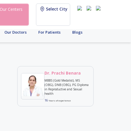
Select City
Our Centers
Our Doctors
For Patients
Blogs
Dr. Prachi Benara
MBBS (Gold Medalist), MS
(OBG), DNB (OBG), PG Diploma
in Reproductive and Sexual
health
16
Years of experience