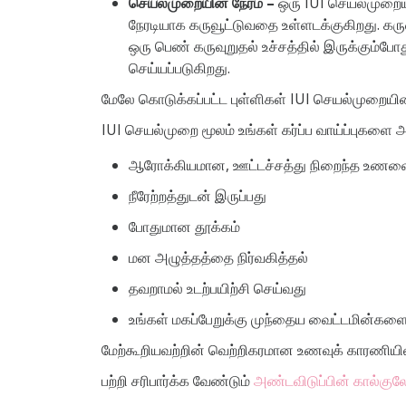
செயல்முறையின் நேரம் –
ஒரு IUI செயல்முறையா
நேரடியாக கருவூட்டுவதை உள்ளடக்குகிறது. கரு
ஒரு பெண் கருவுறுதல் உச்சத்தில் இருக்கும்ப
செய்யப்படுகிறது.
மேலே கொடுக்கப்பட்ட புள்ளிகள் IUI செயல்முறையின
IUI செயல்முறை மூலம் உங்கள் கர்ப்ப வாய்ப்புகளை
ஆரோக்கியமான, ஊட்டச்சத்து நிறைந்த உணவ
நீரேற்றத்துடன் இருப்பது
போதுமான தூக்கம்
மன அழுத்தத்தை நிர்வகித்தல்
தவறாமல் உடற்பயிற்சி செய்வது
உங்கள் மகப்பேறுக்கு முந்தைய வைட்டமின்களை
மேற்கூறியவற்றின் வெற்றிகரமான உணவுக் காரணியி
பற்றி சரிபார்க்க வேண்டும்
அண்டவிடுப்பின் கால்குலே