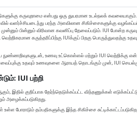
ம்பதிகளுக்கு கருவுறாமை என்பது ஒரு துயரமான உடல்நலக் கவலையாகும
வில் வளர்ச்சியடைந்து பரந்த அளவிலான சிகிச்சைகளுக்கு வழங்கப்பட்
னும் பின்னும் விரிவான கவனிப்பு தேவைப்படும். IUI போன்ற கருவுற
ற்றிகரமான கருத்தரிப்பிற்கு IUIக்குப் பிறகு பொருத்துவதற்கு உதவும்
கிய நுண்ணறிவுகளுடன், உணவு உட்கொள்ளல் மற்றும் IUI வெற்றிக்கு என்
்வைப்புக்கு உதவும் உணவுகளை ஆராயத் தொடங்கும் முன், IUI செயல்ம
டும்: IUI பற்றி
ஆகும், இதில் குறிப்பாக தேர்ந்தெடுக்கப்பட்ட விந்தணுக்கள் எடுக்க
ும் அழைக்கப்படுகிறது.
ள்ள போராடும் தம்பதிகளுக்கு இந்த சிகிச்சை சுட்டிக்காட்டப்படுகிற