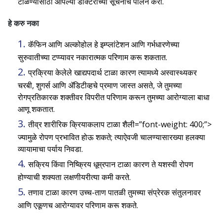
टाळण्यासाठी आपल्या डॉक्टरांच्या सूचनांचे पालन करा.
हे करु नका
कॅफिन आणि अल्कोहोल हे इम्प्लांटेशन आणि गर्भधारणेच्या
सुरुवातीच्या टप्प्यावर नकारात्मक परिणाम करू शकतात.
प्रक्रिया केलेले खाद्यपदार्थ टाळा कारण त्यामध्ये अस्वास्थ्यकर
चरबी, शुगर्स आणि ॲडिटीव्हचे प्रमाण जास्त असते, जे तुमच्या
रोगप्रतिकारक शक्तीवर विपरीत परिणाम करून तुमच्या आरोग्याला बाधा
आणू शकतात.
तीव्र शारीरिक क्रियाकलाप टाळा शैली=”font-weight: 400;”>
ज्यामुळे रोपण प्रभावित होऊ शकते; त्याऐवजी चालण्यासारख्या हलक्या
व्यायामाचा पर्याय निवडा.
सक्रिय किंवा निष्क्रिय धूम्रपान टाळा कारण ते यशस्वी रोपण
होण्याची शक्यता लक्षणीयरीत्या कमी करते.
तणाव टाळा कारण उच्च-ताण पातळी तुमच्या संप्रेरक संतुलनावर
आणि एकूणच आरोग्यावर परिणाम करू शकते.