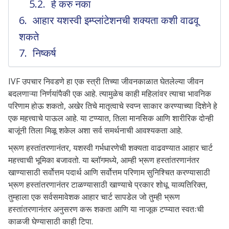
हे करु नका
आहार यशस्वी इम्प्लांटेशनची शक्यता कशी वाढवू
शकते
निष्कर्ष
IVF उपचार निवडणे हा एक स्त्री तिच्या जीवनकाळात घेतलेल्या जीवन
बदलणाऱ्या निर्णयांपैकी एक आहे. त्यामुळेच काही महिलांवर त्याचा भावनिक
परिणाम होऊ शकतो, अखेर तिचे मातृत्वाचे स्वप्न साकार करण्याच्या दिशेने हे
एक महत्त्वाचे पाऊल आहे. या टप्प्यात, तिला मानसिक आणि शारीरिक दोन्ही
बाजूंनी तिला मिळू शकेल अशा सर्व समर्थनाची आवश्यकता आहे.
भ्रूण हस्तांतरणानंतर, यशस्वी गर्भधारणेची शक्यता वाढवण्यात आहार चार्ट
महत्त्वाची भूमिका बजावतो. या ब्लॉगमध्ये, आम्ही भ्रूण हस्तांतरणानंतर
खाण्यासाठी सर्वोत्तम पदार्थ आणि सर्वोत्तम परिणाम सुनिश्चित करण्यासाठी
भ्रूण हस्तांतरणानंतर टाळण्यासाठी खाण्याचे प्रकार शोधू. याव्यतिरिक्त,
तुम्हाला एक सर्वसमावेशक आहार चार्ट सापडेल जो तुम्ही भ्रूण
हस्तांतरणानंतर अनुसरण करू शकता आणि या नाजूक टप्प्यात स्वतःची
काळजी घेण्यासाठी काही टिपा.