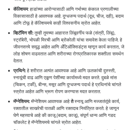
कॅल्शियम
: हाडांच्या आरोग्यासाठी आणि गर्भाच्या कंकाल प्रणालीच्या
विकासासाठी हे आवश्यक आहे. दुग्धजन्य पदार्थ (दूध, चीज, दही), बदाम
आणि टोफू हे कॅल्शियमचे काही विश्वसनीय स्रोत आहेत.
व्हिटॅमिन सी:
तुम्ही तुमच्या आहारात लिंबूवर्गीय फळे (संत्री, लिंबू),
स्ट्रॉबेरी, भोपळी मिरची आणि ब्रोकोली यांचा समावेश केला पाहिजे. हे
जीवनसत्त्वे समृद्ध आहेत आणि अँटिऑक्सिडंट्स म्हणून कार्य करतात, जे
लोह शोषण वाढवतात आणि शरीराच्या रोगप्रतिकारक शक्तीला समर्थन
देतात.
प्रथिने
:
हे शरीरात अत्यंत आवश्यक आहे आणि ऊतकांची दुरुस्ती,
स्नायूंची वाढ आणि एकूण पेशींच्या कार्यामध्ये मदत करते. दुबळे मांस
(चिकन, टर्की), बीन्स, मसूर आणि दुग्धजन्य पदार्थ हे प्रथिनांचे चांगले
स्त्रोत आहेत आणि भ्रूण रोपण करण्यास मदत करतात.
मॅग्नेशियम
:
मॅग्नेशियम आवश्यक आहे
ते
स्नायू आणि मज्जातंतूंचे कार्य,
रक्तातील साखरेची पातळी आणि रक्तदाब नियंत्रित करते. हे जाणून
घेणे महत्त्वाचे आहे की काजू (बदाम, काजू), संपूर्ण धान्य आणि गडद
चॉकलेट हे मॅग्नेशियमचे चांगले स्रोत आहेत.