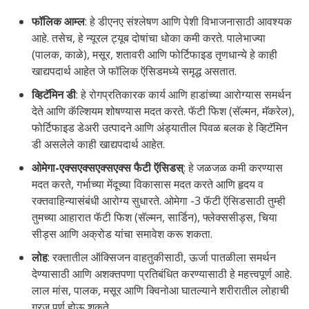
फॉलिक आम्ल
: हे डीएनए संश्लेषण आणि पेशी विभाजनासाठी आवश्यक
आहे. तसेच, हे न्यूरल ट्यूब दोषांचा धोका कमी करते. पालेभाज्या
(पालक, काळे), मसूर, शतावरी आणि फोर्टिफाइड तृणधान्ये हे काही
खाद्यपदार्थ आहेत जे फॉलिक ऍसिडमध्ये समृद्ध असतात.
व्हिटॅमिन डी
: हे रोगप्रतिकारक कार्य आणि हाडांच्या आरोग्यास समर्थन
देते आणि कॅल्शियम शोषण्यास मदत करते. फॅटी फिश (सॅल्मन, मॅकरेल),
फोर्टिफाइड डेअरी उत्पादने आणि अंड्यातील पिवळ बलक हे व्हिटॅमिन
डी असलेले काही खाद्यपदार्थ आहेत.
ओमेगा-एक्सएक्सएक्सएक्स फैटी ऍसिडस्
: हे जळजळ कमी करण्यास
मदत करते, गर्भाच्या मेंदूच्या विकासास मदत करते आणि हृदय व
रक्तवाहिन्यासंबंधी आरोग्य सुधारते. ओमेगा -3 फॅटी ऍसिडसाठी तुम्ही
तुमच्या आहारात फॅटी फिश (सॅल्मन, सार्डिन), फ्लेक्ससीड्स, चिया
सीड्स आणि अक्रोड यांचा समावेश करू शकता.
लोह
: रक्तातील ऑक्सिजन वाहतुकीसाठी, ऊर्जा पातळीला समर्थन
देण्यासाठी आणि अशक्तपणा प्रतिबंधित करण्यासाठी हे महत्त्वपूर्ण आहे.
लाल मांस, पालक, मसूर आणि क्विनोआ घातल्याने शरीरातील लोहाची
गरज पूर्ण होऊ शकते.