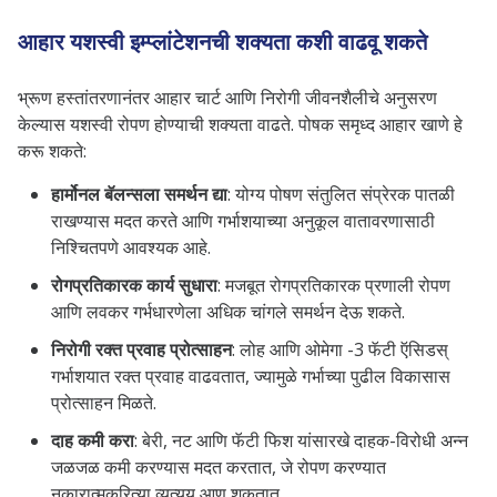
आहार यशस्वी इम्प्लांटेशनची शक्यता कशी वाढवू शकते
भ्रूण हस्तांतरणानंतर आहार चार्ट आणि निरोगी जीवनशैलीचे अनुसरण
केल्यास यशस्वी रोपण होण्याची शक्यता वाढते. पोषक समृध्द आहार खाणे हे
करू शकते:
हार्मोनल बॅलन्सला समर्थन द्या
: योग्य पोषण संतुलित संप्रेरक पातळी
राखण्यास मदत करते आणि गर्भाशयाच्या अनुकूल वातावरणासाठी
निश्चितपणे आवश्यक आहे.
रोगप्रतिकारक कार्य सुधारा
: मजबूत रोगप्रतिकारक प्रणाली रोपण
आणि लवकर गर्भधारणेला अधिक चांगले समर्थन देऊ शकते.
निरोगी रक्त प्रवाह प्रोत्साहन
: लोह आणि ओमेगा -3 फॅटी ऍसिडस्
गर्भाशयात रक्त प्रवाह वाढवतात, ज्यामुळे गर्भाच्या पुढील विकासास
प्रोत्साहन मिळते.
दाह कमी करा
: बेरी, नट आणि फॅटी फिश यांसारखे दाहक-विरोधी अन्न
जळजळ कमी करण्यास मदत करतात, जे रोपण करण्यात
नकारात्मकरित्या व्यत्यय आणू शकतात.