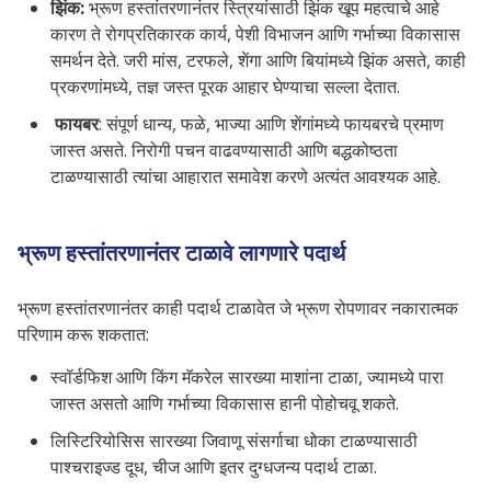
झिंक
:
भ्रूण हस्तांतरणानंतर स्त्रियांसाठी झिंक खूप महत्वाचे आहे
कारण ते रोगप्रतिकारक कार्य, पेशी विभाजन आणि गर्भाच्या विकासास
समर्थन देते. जरी मांस, टरफले, शेंगा आणि बियांमध्ये झिंक असते, काही
प्रकरणांमध्ये, तज्ञ जस्त पूरक आहार घेण्याचा सल्ला देतात.
फायबर
: संपूर्ण धान्य, फळे, भाज्या आणि शेंगांमध्ये फायबरचे प्रमाण
जास्त असते. निरोगी पचन वाढवण्यासाठी आणि बद्धकोष्ठता
टाळण्यासाठी त्यांचा आहारात समावेश करणे अत्यंत आवश्यक आहे.
भ्रूण हस्तांतरणानंतर टाळावे लागणारे पदार्थ
भ्रूण हस्तांतरणानंतर काही पदार्थ टाळावेत जे भ्रूण रोपणावर नकारात्मक
परिणाम करू शकतात:
स्वॉर्डफिश आणि किंग मॅकरेल सारख्या माशांना टाळा, ज्यामध्ये पारा
जास्त असतो आणि गर्भाच्या विकासास हानी पोहोचवू शकते.
लिस्टिरियोसिस सारख्या जिवाणू संसर्गाचा धोका टाळण्यासाठी
पाश्चराइज्ड दूध, चीज आणि इतर दुग्धजन्य पदार्थ टाळा.