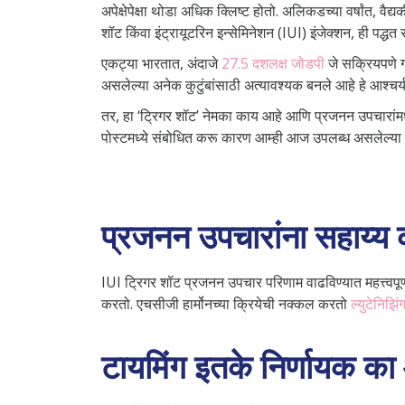
अपेक्षेपेक्षा थोडा अधिक क्लिष्ट होतो. अलिकडच्या वर्षांत, व
शॉट किंवा इंट्रायूटरिन इन्सेमिनेशन (IUI) इंजेक्शन, ही पद्धत
एकट्या भारतात, अंदाजे
27.5 दशलक्ष जोडपी
जे सक्रियपणे ग
असलेल्या अनेक कुटुंबांसाठी अत्यावश्यक बनले आहे हे आश्चर
तर, हा ‘ट्रिगर शॉट’ नेमका काय आहे आणि प्रजनन उपचारांमध्य
पोस्टमध्ये संबोधित करू कारण आम्ही आज उपलब्ध असलेल्या 
प्रजनन उपचारांना सहाय्य 
IUI ट्रिगर शॉट प्रजनन उपचार परिणाम वाढविण्यात महत्त्वपू
करतो. एचसीजी हार्मोनच्या क्रियेची नक्कल करतो
ल्युटेनिझिं
टायमिंग इतके निर्णायक का