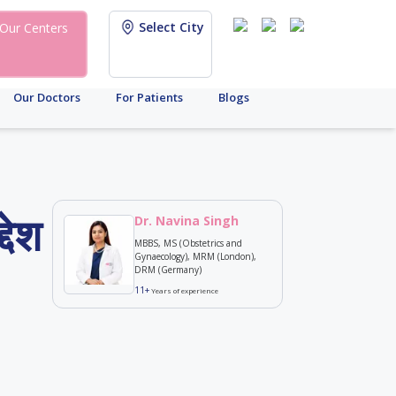
Select City
Our Centers
Our Doctors
For Patients
Blogs
देश
Dr. Navina Singh
MBBS, MS (Obstetrics and
Gynaecology), MRM (London),
DRM (Germany)
11+
Years of experience