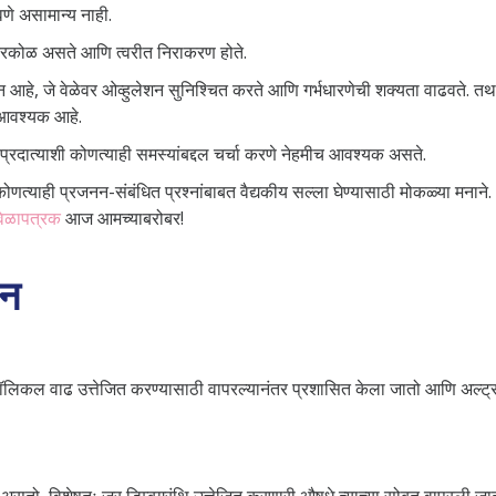
वणे असामान्य नाही.
किरकोळ असते आणि त्वरीत निराकरण होते.
हे, जे वेळेवर ओव्हुलेशन सुनिश्चित करते आणि गर्भधारणेची शक्यता वाढवते. तथापि, 
े आवश्यक आहे.
प्रदात्याशी कोणत्याही समस्यांबद्दल चर्चा करणे नेहमीच आवश्यक असते.
तर कोणत्याही प्रजनन-संबंधित प्रश्नांबाबत वैद्यकीय सल्ला घेण्यासाठी मोकळ्या मन
वेळापत्रक
आज आमच्याबरोबर!
्न
े फॉलिकल वाढ उत्तेजित करण्यासाठी वापरल्यानंतर प्रशासित केला जातो आणि अल्ट
ा असतो, विशेषतः जर डिम्बग्रंथि उत्तेजित करणारी औषधे त्याच्या सोबत वापरली 