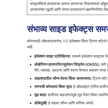
संस्कृतींमध्ये वंध्यत्वाचा सामना करणाऱ्या स्त्रियांमध्ये ओ
उपचारांच्या पद्धती आणि समज कालांतराने लक्षणीयरीत्या वि
संभाव्य साइड इफेक्ट्स समज
कोणत्याही औषधाप्रमाणेच, IUI इंजेक्शन किंवा ट्रिगर शॉटचे द
आहे:
इंजेक्शन साइट प्रतिक्रिया:
यामध्ये इंजेक्शन साइटवर 
ओव्हेरियन हायपरस्टिम्युलेशन सिंड्रोम (OHSS):
जरी द
येणे, मळमळ, उलट्या आणि श्वास घेण्यात अडचण यांचा
अंडाशयातील सौम्य वेदना किंवा अस्वस्थता:
ट्रिगर शॉट 
स्तनाची कोमलता किंवा सूज:
हे औषधांद्वारे प्रेरित हार्म
मूड बदल:
हार्मोनल चढउतारांमुळे मूड स्विंग किंवा भा
डोकेदुखी:
हे सहसा सौम्य आणि क्षणिक असते.