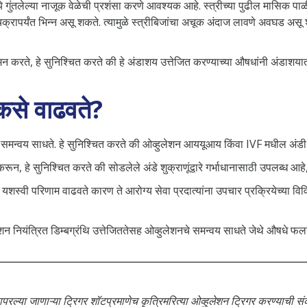
्ये गुंतलेल्या नाजूक वेळेची प्रशंसा करणे आवश्यक आहे. स्त्रीच्या पुढील मासिक प
 चक्रापर्यंत भिन्न असू शकते. त्यामुळे स्त्रीबिजांचा अचूक अंदाज लावणे अवघड असू 
नियमन करते, हे सुनिश्चित करते की हे अंडाशय उत्तेजित करण्याच्या औषधांनी अंडाश
कसे वाढवते?
 समन्वय साधते. हे सुनिश्चित करते की ओव्हुलेशन आययूआय किंवा IVF मधील अंडी पुनर
ून, हे सुनिश्चित करते की सोडलेले अंडे शुक्राणूंद्वारे गर्भाधानासाठी उपलब्ध आहे,
यशस्वी परिणाम वाढवते कारण ते आरोग्य सेवा प्रदात्यांना उपचार प्रक्रियेच्या व
क्शन नियंत्रित डिम्बग्रंथि उत्तेजिततेसह ओव्हुलेशनचे समन्वय साधते जेथे औषधे 
परल्या जाणाऱ्या ट्रिगर शॉटप्रमाणेच कृत्रिमरित्या ओव्हुलेशन ट्रिगर करण्याची