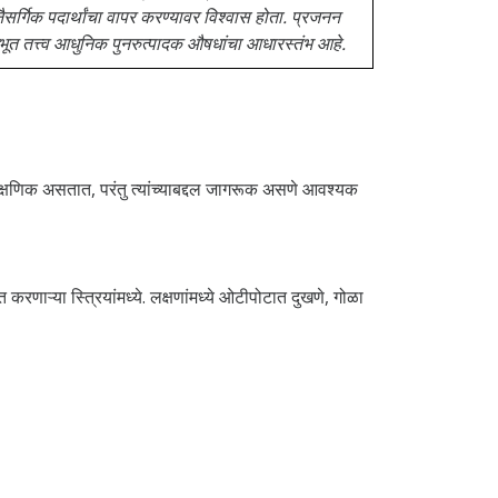
ध नैसर्गिक पदार्थांचा वापर करण्यावर विश्वास होता. प्रजनन
लभूत तत्त्व आधुनिक पुनरुत्पादक औषधांचा आधारस्तंभ आहे.
ि क्षणिक असतात, परंतु त्यांच्याबद्दल जागरूक असणे आवश्यक
णाऱ्या स्त्रियांमध्ये. लक्षणांमध्ये ओटीपोटात दुखणे, गोळा