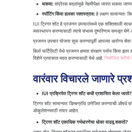
थकवा:
संप्रेरक बदलांमुळे नेहमीपेक्षा जास्त थकवा जाण
स्पॉटिंग किंवा हलका रक्तस्त्राव:
हे लक्षण सामान्यतः 
IUI ट्रिगर शॉट हे प्रजनन उपचारांमध्ये एक शक्तिशाली साधन आ
व्यवस्थापन करण्यासाठी त्याचे संभाव्य दुष्परिणाम समजून घेण
प्रजनन उपचार योजना सुरू करण्यापूर्वी आपल्या आरोग्य सेवा 
बिर्ला फर्टिलिटी येथे प्रजनन क्षमता संरक्षण पर्याय किंवा इ
दिशेने प्रवासात मदत करण्यासाठी येथे आहे.
नियोजित भेटीचे 
वारंवार विचारले जाणारे प्रश
IUI प्रक्रियेत ट्रिगर शॉट कधी प्रशासित केला जातो?
ट्रिगर शॉट सामान्यत: डिम्बग्रंथि उत्तेजित करण्याची औषध
ओव्हुलेशनसाठी तयार आहेत.
ट्रिगर शॉट एकाधिक गर्भधारणेचा धोका वाढवू शकतो?
उत्तर: होय, ट्रिगर शॉटसह एकाधिक गर्भधारणा होण्याचा धोक