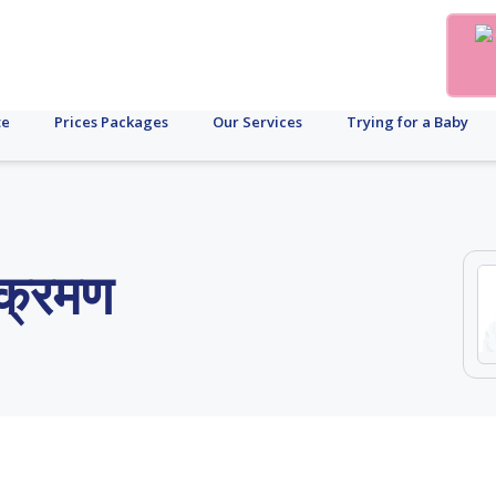
te
Prices Packages
Our Services
Trying for a Baby
ंक्रमण