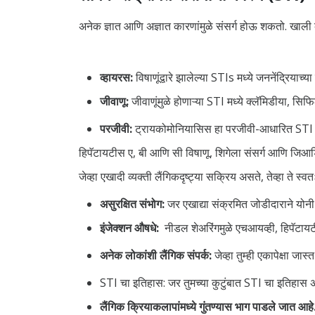
अनेक ज्ञात आणि अज्ञात कारणांमुळे संसर्ग होऊ शकतो. खाली
व्हायरस:
विषाणूंद्वारे झालेल्या STIs मध्ये जननेंद्रि
जीवाणू:
जीवाणूंमुळे होणाऱ्या STI मध्ये क्लॅमिडीया, स
परजीवी:
ट्रायकोमोनियासिस हा परजीवी-आधारित STI 
हिपॅटायटीस ए, बी आणि सी विषाणू, शिगेला संसर्ग आणि जिआर्डि
जेव्हा एखादी व्यक्ती लैंगिकदृष्ट्या सक्रिय असते, तेव्हा ते 
असुरक्षित संभोग:
जर एखाद्या संक्रमित जोडीदाराने योनी क
इंजेक्शन औषधे:
नीडल शेअरिंगमुळे एचआयव्ही, हिपॅटा
अनेक लोकांशी लैंगिक संपर्क:
जेव्हा तुम्ही एकापेक्षा ज
STI चा इतिहास: जर तुमच्या कुटुंबात STI चा इतिहास 
लैंगिक क्रियाकलापांमध्ये गुंतण्यास भाग पाडले जात आहे