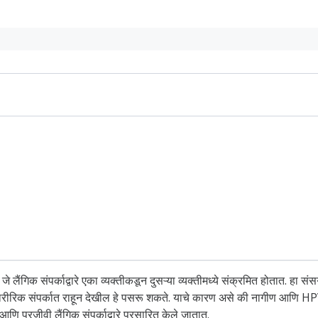
िक संपर्काद्वारे एका व्यक्तीकडून दुसऱ्या व्यक्तीमध्ये संक्रमित होतात. हा संसर्ग स
शारीरिक संपर्कात राहून देखील हे पसरू शकते. याचे कारण असे की नागीण आणि HPV स
ू आणि परजीवी लैंगिक संपर्काद्वारे प्रसारित केले जातात.