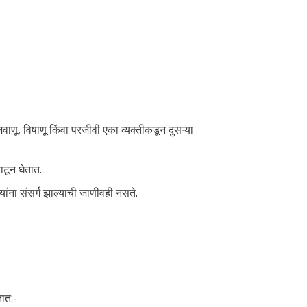
वाणू, विषाणू किंवा परजीवी एका व्यक्तीकडून दुसऱ्या
ाटून घेतात.
ांना संसर्ग झाल्याची जाणीवही नसते.
तात:-