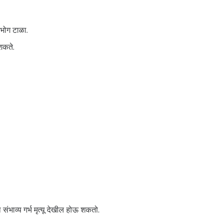
ंभोग टाळा.
शकते.
संभाव्य गर्भ मृत्यू देखील होऊ शकतो.