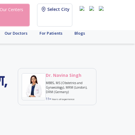
Select City
Our Centers
Our Doctors
For Patients
Blogs
ण,
Dr. Navina Singh
MBBS, MS (Obstetrics and
Gynaecology), MRM (London),
DRM (Germany)
11+
Years of experience