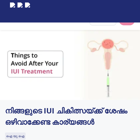
Select City
നിങ്ങളുടെ IUI ചികിത്സയ്ക്ക് ശേഷം
ഒഴിവാക്കേണ്ട കാര്യങ്ങൾ
ഐ യു ഐ