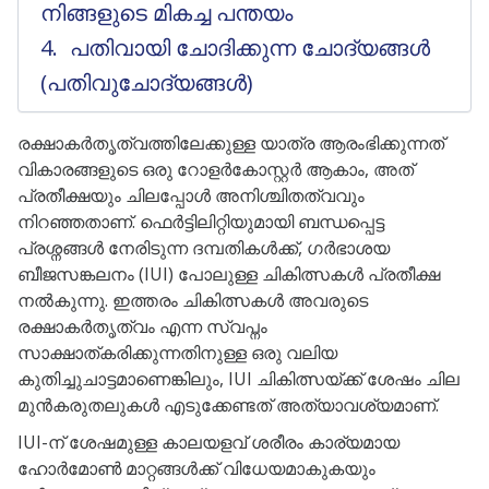
നിങ്ങളുടെ മികച്ച പന്തയം
പതിവായി ചോദിക്കുന്ന ചോദ്യങ്ങൾ
(പതിവുചോദ്യങ്ങൾ)
രക്ഷാകർതൃത്വത്തിലേക്കുള്ള യാത്ര ആരംഭിക്കുന്നത്
വികാരങ്ങളുടെ ഒരു റോളർകോസ്റ്റർ ആകാം, അത്
പ്രതീക്ഷയും ചിലപ്പോൾ അനിശ്ചിതത്വവും
നിറഞ്ഞതാണ്. ഫെർട്ടിലിറ്റിയുമായി ബന്ധപ്പെട്ട
പ്രശ്നങ്ങൾ നേരിടുന്ന ദമ്പതികൾക്ക്, ഗർഭാശയ
ബീജസങ്കലനം (IUI) പോലുള്ള ചികിത്സകൾ പ്രതീക്ഷ
നൽകുന്നു. ഇത്തരം ചികിത്സകൾ അവരുടെ
രക്ഷാകർതൃത്വം എന്ന സ്വപ്നം
സാക്ഷാത്കരിക്കുന്നതിനുള്ള ഒരു വലിയ
കുതിച്ചുചാട്ടമാണെങ്കിലും, IUI ചികിത്സയ്ക്ക് ശേഷം ചില
മുൻകരുതലുകൾ എടുക്കേണ്ടത് അത്യാവശ്യമാണ്.
IUI-ന് ശേഷമുള്ള കാലയളവ് ശരീരം കാര്യമായ
ഹോർമോൺ മാറ്റങ്ങൾക്ക് വിധേയമാകുകയും