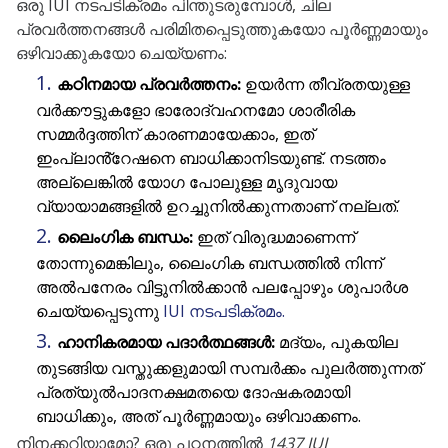
ഒരു IUI നടപടിക്രമം പിന്തുടരുമ്പോൾ, ചില
പ്രവർത്തനങ്ങൾ പരിമിതപ്പെടുത്തുകയോ പൂർണ്ണമായും
ഒഴിവാക്കുകയോ ചെയ്യണം:
കഠിനമായ പ്രവർത്തനം:
ഉയർന്ന തീവ്രതയുള്ള
വർക്കൗട്ടുകളോ ഭാരോദ്വഹനമോ ശാരീരിക
സമ്മർദ്ദത്തിന് കാരണമായേക്കാം, ഇത്
ഇംപ്ലാൻ്റേഷനെ ബാധിക്കാനിടയുണ്ട്. നടത്തം
അല്ലെങ്കിൽ യോഗ പോലുള്ള മൃദുവായ
വ്യായാമങ്ങളിൽ ഉറച്ചുനിൽക്കുന്നതാണ് നല്ലത്.
ലൈംഗിക ബന്ധം:
ഇത് വിരുദ്ധമാണെന്ന്
തോന്നുമെങ്കിലും, ലൈംഗിക ബന്ധത്തിൽ നിന്ന്
അൽപനേരം വിട്ടുനിൽക്കാൻ പലപ്പോഴും ശുപാർശ
ചെയ്യപ്പെടുന്നു
IUI നടപടിക്രമം.
ഹാനികരമായ പദാർത്ഥങ്ങൾ:
മദ്യം, പുകയില
തുടങ്ങിയ വസ്തുക്കളുമായി സമ്പർക്കം പുലർത്തുന്നത്
പ്രത്യുൽപാദനക്ഷമതയെ ദോഷകരമായി
ബാധിക്കും, അത് പൂർണ്ണമായും ഒഴിവാക്കണം.
നിനക്കറിയാമോ? ഒരു പഠനത്തിൽ
1437 IUI