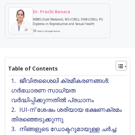
Dr. Prachi Benara
MBBS (Gold Medalist), MS (OBG), DNB (OBG), PG
Diploma in Reproductive and Sexual health
16
Years of experience
Table of Contents
ജീവിതശൈലി ക്രമീകരണങ്ങൾ:
ഗർഭധാരണ സാധ്യത
വർദ്ധിപ്പിക്കുന്നതിൽ പ്രധാനം
IUI-ന് ശേഷം ശരിയായ ഭക്ഷണക്രമം
തിരഞ്ഞെടുക്കുന്നു
നിങ്ങളുടെ ഡോക്ടറുമായുള്ള ചർച്ച: