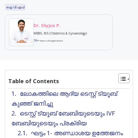
ഐ.വി.എഫ്
Dr. Shyjus P.
MBBS, MS (Obstetrics & Gynaecology)
16+
Years of experience
Table of Contents
ലോകത്തിലെ ആദ്യ ടെസ്റ്റ് ട്യൂബ്
കുഞ്ഞ് ജനിച്ചു
ടെസ്റ്റ് ട്യൂബ് ബേബിയുടെയും IVF
ബേബിയുടെയും പ്രക്രിയ
ഘട്ടം 1- അണ്ഡാശയ ഉത്തേജനം