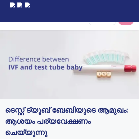
Select City
ടെസ്റ്റ് ട്യൂബ് ബേബിയുടെ ആമുഖം:
ആശയം പര്യവേക്ഷണം
ചെയ്യുന്നു