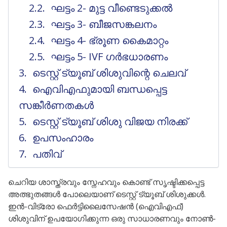
ഘട്ടം 2- മുട്ട വീണ്ടെടുക്കൽ
ഘട്ടം 3- ബീജസങ്കലനം
ഘട്ടം 4- ഭ്രൂണ കൈമാറ്റം
ഘട്ടം 5- IVF ഗർഭധാരണം
ടെസ്റ്റ് ട്യൂബ് ശിശുവിന്റെ ചെലവ്
ഐവിഎഫുമായി ബന്ധപ്പെട്ട
സങ്കീർണതകൾ
ടെസ്റ്റ് ട്യൂബ് ശിശു വിജയ നിരക്ക്
ഉപസംഹാരം
പതിവ്
ചെറിയ ശാസ്ത്രവും സ്നേഹവും കൊണ്ട് സൃഷ്ടിക്കപ്പെട്ട
അത്ഭുതങ്ങൾ പോലെയാണ് ടെസ്റ്റ് ട്യൂബ് ശിശുക്കൾ.
ഇൻ-വിട്രോ ഫെർട്ടിലൈസേഷൻ (ഐവിഎഫ്)
ശിശുവിന് ഉപയോഗിക്കുന്ന ഒരു സാധാരണവും നോൺ-