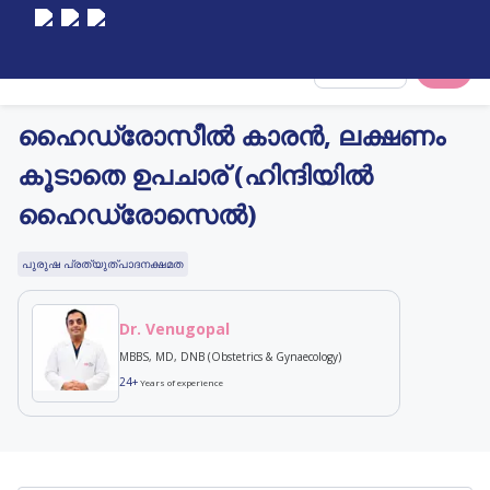
Select City
ഹൈഡ്രോസീൽ കാരൻ, ലക്ഷണം
കൂടാതെ ഉപചാര് (ഹിന്ദിയിൽ
ഹൈഡ്രോസെൽ)
പുരുഷ പ്രത്യുത്പാദനക്ഷമത
Dr. Venugopal
MBBS, MD, DNB (Obstetrics & Gynaecology)
24+
Years of experience