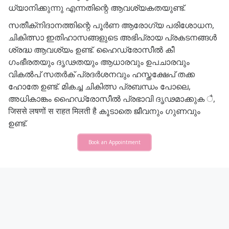
ധ്യാനിക്കുന്നു എന്നതിന്റെ ആവശ്യകതയുണ്ട്.
സതീക്‌നിദാനത്തിന്റെ പൂർണ ആരോഗ്യ പരിശോധന,
ചികിത്സാ ഇതിഹാസങ്ങളുടെ അഭിപ്രായ പ്രകടനങ്ങൾ
ശ്രദ്ധ ആവശ്യം ഉണ്ട്. ഹൈഡ്രോസീൽ കീ
ഗംഭീരതയും ദൃഢതയും ആധാരവും ഉപചാരവും
വികൽപ് സതർക് പ്രദർശനവും ഹസ്തക്ഷേപ് തക്ക
ഹോതേ ഉണ്ട്. മികച്ച ചികിത്സ പ്രബന്ധം പോലെ,
അധികാങ്കം ഹൈഡ്രോസീൽ പ്രഭാവി ദൃഢമാക്കുക ै,
जिससे लषणों स राहत मिलती है കൂടാതെ ജീവനും ഗുണവും
ഉണ്ട്.
Book an Appointment