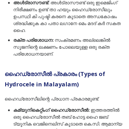
അൾട്രാസൗണ്ട്:
അൾട്രാസൗണ്ട് ഒരു ഇമെജിംഗ്
നിരീക്ഷണം ഉണ്ട് താ ഹയും ഹൈഡ്രോസീലും
ഉപസ്ഥി കി പുഷ്ടി കരനെ കൂടാതെ അന്ധകോഷം
ശ്രദ്ധിക്കുക കാ പതാ ലഗാനേ മെം മദദ് കർ സകത
ഹൈ.
രക്ത പരിശോധന:
സംക്രമണം അല്ലെങ്കിൽ
സൂജനിന്റെ ലക്ഷണം പോലെയുള്ള ഒരു രക്ത
പരിശോധനയാണ്.
ഹൈഡ്രോസീൽ പ്രകാരം (Types of
Hydrocele in Malayalam)
ഹൈഡ്രോസീലിന്റെ പ്രധാന പ്രകാരമുണ്ട്:
കമ്യുനികെറ്റിംഗ് ഹൈഡ്രോസീൽ:
ഇത്തരത്തിൽ
ഒരു ഹൈഡ്രോസീൽ തബ് ഹോട്ട ഹൈ ജബ്
ട്യൂനിക വെജിനെലിസ് കൂടാതെ കെ.സി. ആമാന്യ