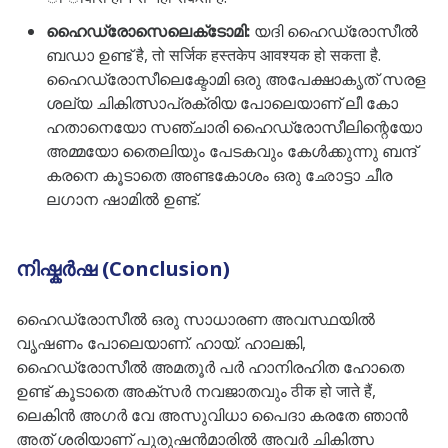
ഹൈഡ്രോസെലെക്‌ടോമി:
യദി ഹൈഡ്രോസീൽ
ബഡാ ഉണ്ട് है, तो सर्जिक हस्तकेप आवश्यक हो सकता है.
ഹൈഡ്രോസീലെക്ടോമി ഒരു അപേക്ഷാകൃത് സരള
ശല്യ ചികിത്സാപ്രക്രിയ പോലെയാണ് ലീ കോ
ഹതാനെയോ സഞ്ചാരി ഹൈഡ്രോസീലിന്റെയോ
അമ്മയോ തൈലിയും പേടകവും കേൾക്കുന്നു ബന്ദ്
കരനെ കൂടാതെ അണ്ടകോശം ഒരു ഛോട്ടാ ചീര
ലഗാന ഷാമിൽ ഉണ്ട്.
നിഷ്കർഷ (Conclusion)
ഹൈഡ്രോസീൽ ഒരു സാധാരണ അവസ്ഥയിൽ
വൃഷണം പോലെയാണ്. ഹായ്. ഹാലങ്കി,
ഹൈഡ്രോസീൽ അമതൂർ പർ ഹാനിരഹിത ഹോതെ
ഉണ്ട് കൂടാതെ അക്‌സർ നവജാതവും ठीक हो जाते हैं,
ലെകിൻ അഗർ വേ അസുവിധാ പൈദാ കരതേ ഞാൻ
അത് ശരിയാണ് പുരുഷൻമാരിൽ അവർ ചികിത്സ