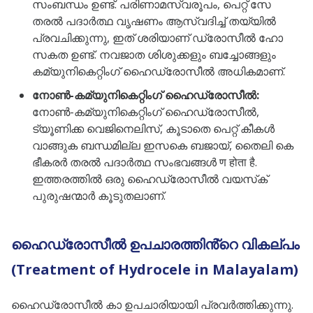
സംബന്ധം ഉണ്ട്. പരിണാമസ്വരൂപം, പെറ്റ് സേ
തരൽ പദാർത്ഥ വൃഷണം ആസ്വദിച്ച് തയ്യിൽ
പ്രവചിക്കുന്നു, ഇത് ശരിയാണ് ഡ്രോസീൽ ഹോ
സകത ഉണ്ട്. നവജാത ശിശുക്കളും ബച്ചോങ്ങളും
കമ്യുനികെറ്റിംഗ് ഹൈഡ്രോസീൽ അധികമാണ്.
നോൺ-കമ്യുനികെറ്റിംഗ് ഹൈഡ്രോസീൽ:
നോൺ-കമ്യുനികെറ്റിംഗ് ഹൈഡ്രോസീൽ,
ട്യൂണിക്ക വെജിനെലിസ്, കൂടാതെ പെറ്റ് കീകൾ
വാങ്ങുക ബന്ധമില്ല ഇസകെ ബജായ്, തൈലി കെ
ഭീകരർ തരൽ പദാർത്ഥ സംഭവങ്ങൾ ण होता है.
ഇത്തരത്തിൽ ഒരു ഹൈഡ്രോസീൽ വയസ്‌ക്
പുരുഷന്മാർ കൂടുതലാണ്.
ഹൈഡ്രോസീൽ ഉപചാരത്തിൻ്റെ വികല്പം
(Treatment of Hydrocele in Malayalam)
ഹൈഡ്രോസീൽ കാ ഉപചാരിയായി പ്രവർത്തിക്കുന്നു.