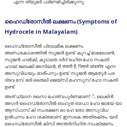
എന്ന ത്യുമർ പരിണമിച്ചിരിക്കുന്നു.
ഹൈഡ്രോസീൽ ലക്ഷണം (Symptoms of
Hydrocele in Malayalam)
ഹൈഡ്രോസീൽ പ്രാഥമിക ലക്ഷണം
അണ്ഡകോശത്തിൽ സൂജൻ ഉണ്ട്. കുറച്ച് മാമലോൺ,
സൂജൻ ഹൽകി, കൂടാതെ ദർദ് രഹിത ഹോ സകതി
ഹായ്, ജബക്കി അനിയൻ, हो सकती है, जिससे आंडकोष എന്ന
അസുവിധയും ഭാരീപനും ഉണ്ട്. സൂജൻ ആമതൂർ പര
ദ്രവ സേ ഭരി തൈലി ജെയ്സി മഹസൂസ് ഹോ സകതി
ഉണ്ട്.
അത് ധ്യാന രഖനാ മഹത്വപൂർണമാണ് ै, ലെകിൻ
അഗർ ഹൈഡ്രോസീൽ ബഹുത ബഡാ ഹോ ജായേ യാ
ആസ്പാസ് കി സംരക്ഷന ഓ ഹേ തോ അസുവിധ
ഉൽപന്നം ഹോ ശക്തമാണ്. ഇസകെ അതിരക്തം, യദി
ഹൈഡ്രോസീൽ കിസി അന്തർനിഹിത സംക്രമണം