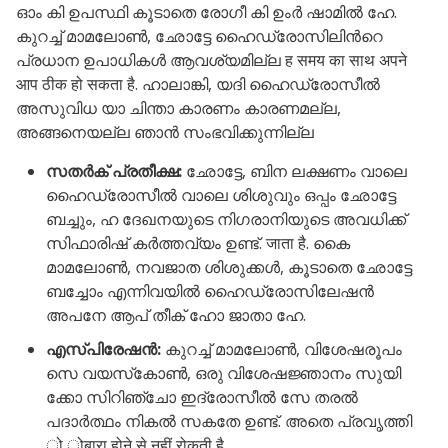
ഓം കി ഉപസ്ഥി കൂടാതെ രോഗീ കി ഉംർ ഷാമിൽ ഹേ.
കുറച്ച് മാമലോൺ, ഛോട്ടേ ഹൈഡ്രോസിലിൻറെ
പ്രധാന ഉപാധികൾ ആവശ്യമില്ല ह समय का साथ अपने
आप ठीक हो सकता है. ഹാലാങ്കി, യദി ഹൈഡ്രോസീൽ
അസുവിധ യാ ചിന്താ കാരണം കാരണമല്ല,
അങ്ങനെയല്ല ഞാൻ സംഭവിക്കുന്നില്ല
സതർക് പ്രതീക്ഷ:
ഛോട്ടേ, ബിന ലക്ഷണം വാലെ
ഹൈഡ്രോസീൽ വാലെ ശിശുവും ഒപ്പം ഛോട്ടേ
ബച്ചും, ഹ ദേഖനയുടെ നിഗരാനിയുടെ അവധിക്ക്
സിഫാരിഷ് കർത്തവ്യം ഉണ്ട്. जाता है. കൈ
മാമലോൺ, നവജാത ശിശുക്കൾ, കൂടാതെ ഛോട്ടേ
ബച്ചോം എന്നിവയിൽ ഹൈഡ്രോസിലേഷൻ
അപനേ ആപ് തീക് ഹോ ജാതാ ഹേ.
എസ്പിരേഷൻ:
കുറച്ച് മാമലോൺ, വിശേഷരൂപം
സെ വയസ്‌കോൺ, ഒരു വിശേഷജ്ഞാനം സുയി
ക്കോ സിറിഞ്ചോ ഇദ്രോസീൽ സേ തരൽ
പദാർത്ഥം നികൽ സകതേ ഉണ്ട്. അതെ പ്രവൃത്തി
ो ोबारा होने से नहीं रोकती है.