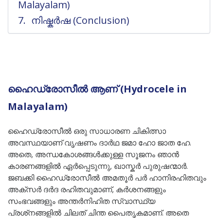
Malayalam)
നിഷ്കർഷ (Conclusion)
ഹൈഡ്രോസീൽ ആണ് (Hydrocele in
Malayalam)
ഹൈഡ്രോസീൽ ഒരു സാധാരണ ചികിത്സാ
അവസ്ഥയാണ് വൃഷണം ദാർഥ ജമാ ഹോ ജാത ഹേ.
അതെ, അന്ധകോശങ്ങൾക്കുള്ള സൂജനം ഞാൻ
കാരണങ്ങളിൽ ഏർപ്പെടുന്നു, ഖാസ്കർ പുരുഷന്മാർ.
ജബക്കി ഹൈഡ്രോസീൽ അമതൂർ പർ ഹാനിരഹിതവും
അക്സർ ദർദ രഹിതവുമാണ്, കർശനങ്ങളും
സംഭവങ്ങളും അന്തർനിഹിത സ്വാസ്ഥ്യ
പ്രശ്‌നങ്ങളിൽ ചിലത് ചിന്ത പൈതൃകമാണ്. അതെ