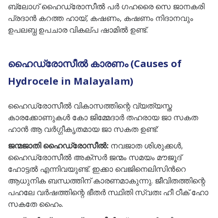
ബ്ലോഗ് ഹൈഡ്രോസീൽ പർ ഗഹരൈ സെ ജാനകരി
പ്രദാൻ കറത്ത ഹായ്, കഷണം, കഷണം നിദാനവും
ഉപലബ്ധ ഉപചാര വികല്പ ഷാമിൽ ഉണ്ട്.
ഹൈഡ്രോസീൽ കാരണം (Causes of
Hydrocele in Malayalam)
ഹൈഡ്രോസീൽ വികാസത്തിന്റെ വ്യത്യസ്ത
കാരക്കോണുകൾ കോ ജിമ്മേദാർ തഹരായ ജാ സകത
ഹാൻ ആ വർഗ്ഗീകൃതമായ ജാ സകത ഉണ്ട്:
ജന്മജാതി ഹൈഡ്രോസീൽ:
നവജാത ശിശുക്കൾ,
ഹൈഡ്രോസീൽ അക്‌സർ ജന്മം സമയം മൗജൂദ്
ഹോട്ടൽ എന്നിവയുണ്ട്. ഇക്കാ വെജിനെലിസിൻറെ
ആധുനിക ബന്ധത്തിന് കാരണമാകുന്നു. ജീവിതത്തിന്റെ
പഹലേ വർഷത്തിന്റെ ഭീതർ സ്ഥിതി സ്വതഃ ഹീ ഠീക് ഹോ
സകതേ ഹൈം.