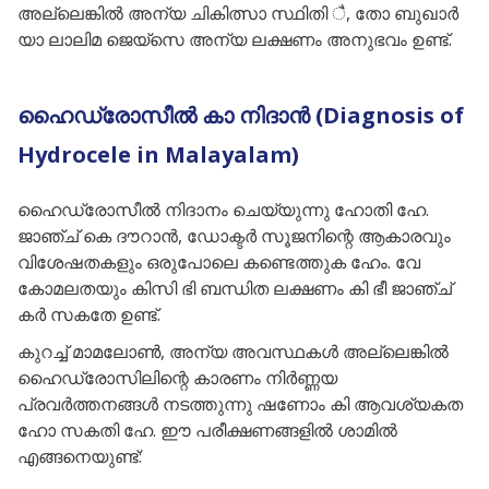
അല്ലെങ്കിൽ അന്യ ചികിത്സാ സ്ഥിതി ै, തോ ബുഖാർ
യാ ലാലിമ ജെയ്‌സെ അന്യ ലക്ഷണം അനുഭവം ഉണ്ട്.
ഹൈഡ്രോസീൽ കാ നിദാൻ (Diagnosis of
Hydrocele in Malayalam)
ഹൈഡ്രോസീൽ നിദാനം ചെയ്യുന്നു ഹോതി ഹേ.
ജാഞ്ച് കെ ദൗറാൻ, ഡോക്ടർ സൂജനിന്റെ ആകാരവും
വിശേഷതകളും ഒരുപോലെ കണ്ടെത്തുക ഹേം. വേ
കോമലതയും കിസി ഭി ബന്ധിത ലക്ഷണം കി ഭീ ജാഞ്ച്
കർ സകതേ ഉണ്ട്.
കുറച്ച് മാമലോൺ, അന്യ അവസ്ഥകൾ അല്ലെങ്കിൽ
ഹൈഡ്രോസിലിന്റെ കാരണം നിർണ്ണയ
പ്രവർത്തനങ്ങൾ നടത്തുന്നു ഷണോം കി ആവശ്യകത
ഹോ സകതി ഹേ. ഈ പരീക്ഷണങ്ങളിൽ ശാമിൽ
എങ്ങനെയുണ്ട്: