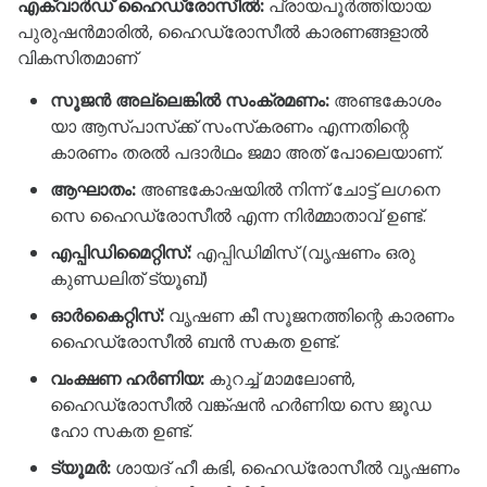
എക്വാർഡ് ഹൈഡ്രോസീൽ:
പ്രായപൂർത്തിയായ
പുരുഷൻമാരിൽ, ഹൈഡ്രോസീൽ കാരണങ്ങളാൽ
വികസിതമാണ്
സൂജൻ അല്ലെങ്കിൽ സംക്രമണം:
അണ്ടകോശം
യാ ആസ്‌പാസ്‌ക്ക് സംസ്‌കരണം എന്നതിന്റെ
കാരണം തരൽ പദാർഥം ജമാ അത് പോലെയാണ്.
ആഘാതം:
അണ്ടകോഷയിൽ നിന്ന് ചോട്ട് ലഗനെ
സെ ഹൈഡ്രോസീൽ എന്ന നിർമ്മാതാവ് ഉണ്ട്.
എപ്പിഡിമൈറ്റിസ്:
എപ്പിഡിമിസ് (വൃഷണം ഒരു
കുണ്ഡലിത് ട്യൂബ്)
ഓർകൈറ്റിസ്:
വൃഷണ കീ സൂജനത്തിന്റെ കാരണം
ഹൈഡ്രോസീൽ ബൻ സകത ഉണ്ട്.
വംക്ഷണ ഹർണിയ:
കുറച്ച് മാമലോൺ,
ഹൈഡ്രോസീൽ വങ്ക്ഷൻ ഹർണിയ സെ ജൂഡ
ഹോ സകത ഉണ്ട്.
ട്യൂമർ:
ശായദ് ഹീ കഭി, ഹൈഡ്രോസീൽ വൃഷണം