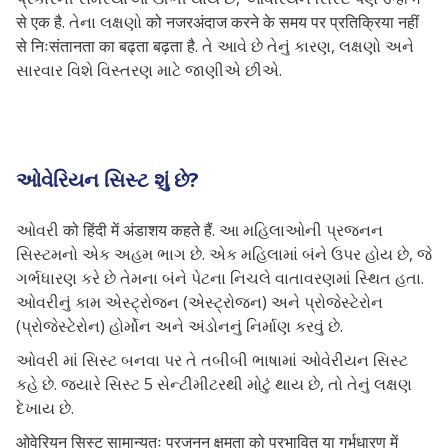
से एक है. તેના લક્ષણો को नजरअंदाज करने के समय पर प्रतिक्रिया नहीं
से निःसंतानता का बढ्ता बढ़ता है. તે આવે છે તેનું કારણ, લક્ષણો અને
સારવાર વિશે વિસ્તરણ માટે જાણીએ છીએ.
ઓવેરિયન સિસ્ટ શું છે?
ઓવરી को हिंदी में अंडाशय कहते हैं. આ મહિલાઓની પ્રજનન
સિસ્ટમનો એક અહમ ભાગ છે. એક મહિલામાં બંને ઉપર હોય છે, જે
ગર્ભધારણ કરે છે તેમના બંને પેટના નિચલે વાતાવરણમાં સ્થિત હતા.
ઓવરીનું કામ એસ્ટ્રોજન (એસ્ટ્રોજન) અને પ્રોજેસ્ટેરોન
(પ્રોજેસ્ટેરોન) હોર્મોન અને અંડોનનું નિર્માણ કરવું છે.
ઓવરી માં સિસ્ટ બનવા પર તે તબીબી ભાષામાં ઓવેરીયન સિસ્ટ
કહે છે. જ્યારે સિસ્ટ 5 સેન્ટીમીટરથી મોટું થાય છે, તો તેનું લક્ષણ
દેખાય છે.
ओवेरियन सिस्ट सामान्यतः प्रजनन क्षमता को प्रभावित या गर्भधारण में