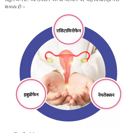
શકાય છે –