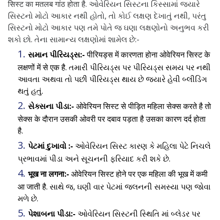
सिस्ट का मतलब गांठ होता है. ઓવેરિયન સિસ્ટના કિસ્સામાં જ્યારે
સિસ્ટનો મોટો આકાર નથી હોતો, તો કોઈ લક્ષણ દેખાતું નથી, પરંતુ
સિસ્ટનો મોટો આકાર પણ તમે પોતે જ ઘણા લક્ષણોનો અનુભવ કરી
શકો છો. તેના સામાન્ય લક્ષણોમાં શામેલ છે:-
સમાન પીરિયડ્સ:-
पीरियड्स में कारणता होना ओवेरियन सिस्ट के
लक्षणों में से एक है. તમારી પીરિયડ્સ પર પીરિયડ્સ સમય પર નથી
આવતા અથવા તો પછી પીરિયડ્સ થાય છે જ્યારે હેવી બ્લીડિંગ
થતું હતું.
સેક્સના પીડા:-
ओवेरियन सिस्ट से पीड़ित महिला सेक्स करते है तो
सेक्स के दौरान उसकी ओवरी पर दबाव पड़ता है उसका कारण दर्द होता
है.
પેટમાં દુખાવો :-
ઓવેરિયન સિસ્ટ કારણ કે મહિલા પેટે નિચલે
પ્રભાવમાં પીડા અને સૂચનની ફરિયાદ કરી શકે છે.
भूख ना लगना:-
ओवेरियन सिस्ट होने पर एक महिला की भूख में कमी
आ जाती है. સાથે જ, ઘણી વાર પેટમાં જલનની સમસ્યા પણ જોવા
મળે છે.
પેશાબના પીડા:-
ઓવેરિયન સિસ્ટની સ્થિતિ માં બ્લેડર પર