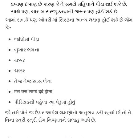
દબાણ દબાણ છે કારણ કે તે સમયે મહિલાને પીડા થઈ શકે છે.
સાથે પણ, બાર-બાર રજૂ કરવાની જરૂર પણ હોઈ શકે છે.
આમાં સબકે પણ ઓવરી માં સિસ્ટના અન્ય લક્ષણ હોઈ શકે છે જેમ
કે:-
જાંઘોમાં પીડા
બુખાર લગના
ચક્કર
ચક્કર
તેજ તેજ સાંસ લેના
मल उस समय दर्द होना
પીરિયડથી પહેલા આ પેડુમાં હોવું
જો તમે પોતે જ ઉપર આપેલ લક્ષણોનો અનુભવ કરી રહ્યાં છો તો તે
વિના સ્ત્રી સ્ત્રી રોગ નિષ્ણાતને સલાહ આપે છે.