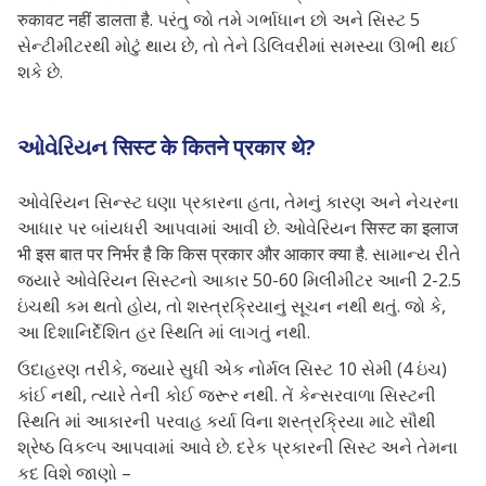
रुकावट नहीं डालता है. પરંતુ જો તમે ગર્ભાધાન છો અને સિસ્ટ 5
સેન્ટીમીટરથી મોટું થાય છે, તો તેને ડિલિવરીમાં સમસ્યા ઊભી થઈ
શકે છે.
ઓવેરિયન सिस्ट के कितने प्रकार थे?
ઓવેરિયન સિન્સ્ટ ઘણા પ્રકારના હતા, તેમનું કારણ અને નેચરના
આધાર પર બાંયધરી આપવામાં આવી છે. ઓવેરિયન सिस्ट का इलाज
भी इस बात पर निर्भर है कि किस प्रकार और आकार क्या है. સામાન્ય રીતે
જ્યારે ઓવેરિયન સિસ્ટનો આકાર 50-60 મિલીમીટર આની 2-2.5
ઇંચથી કમ થતો હોય, તો શસ્ત્રક્રિયાનું સૂચન નથી થતું. જો કે,
આ દિશાનિર્દેશિત હર સ્થિતિ માં લાગતું નથી.
ઉદાહરણ તરીકે, જ્યારે સુધી એક નોર્મલ સિસ્ટ 10 સેમી (4 ઇંચ)
કાંઈ નથી, ત્યારે તેની કોઈ જરૂર નથી. તેં કેન્સરવાળા સિસ્ટની
સ્થિતિ માં આકારની પરવાહ કર્યા વિના શસ્ત્રક્રિયા માટે સૌથી
શ્રેષ્ઠ વિકલ્પ આપવામાં આવે છે. દરેક પ્રકારની સિસ્ટ અને તેમના
કદ વિશે જાણો –