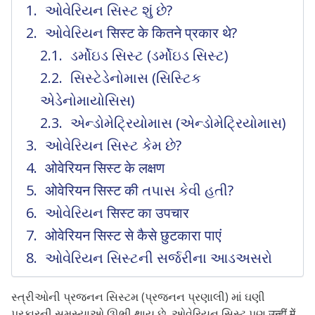
ઓવેરિયન સિસ્ટ શું છે?
ઓવેરિયન सिस्ट के कितने प्रकार थे?
ડર્મોઇડ સિસ્ટ (ડર્મોઇડ સિસ્ટ)
સિસ્ટેડેનોમાસ (સિસ્ટિક
એડેનોમાયોસિસ)
એન્ડોમેટ્રિયોમાસ (એન્ડોમેટ્રિયોમાસ)
ઓવેરિયન સિસ્ટ કેમ છે?
ओवेरियन सिस्ट के लक्षण
ओवेरियन सिस्ट की તપાસ કેવી હતી?
ઓવેરિયન सिस्ट का उपचार
ओवेरियन सिस्ट से कैसे छुटकारा पाएं
ઓવેરિયન સિસ્ટની સર્જરીના આડઅસરો
સ્ત્રીઓની પ્રજનન સિસ્ટમ (પ્રજનન પ્રણાલી) માં ઘણી
પ્રકારની સમસ્યાઓ ઊભી થાય છે, ઓવેરિયન સિસ્ટ પણ उन्हीं में