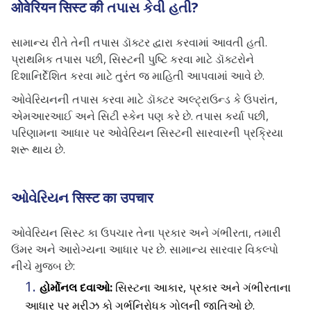
ओवेरियन सिस्ट की તપાસ કેવી હતી?
સામાન્ય રીતે તેની તપાસ ડૉક્ટર દ્વારા કરવામાં આવતી હતી.
પ્રાથમિક તપાસ પછી, સિસ્ટની પુષ્ટિ કરવા માટે ડૉક્ટરોને
દિશાનિર્દેશિત કરવા માટે તુરંત જ માહિતી આપવામાં આવે છે.
ઓવેરિયનની તપાસ કરવા માટે ડૉક્ટર અલ્ટ્રાઉન્ડ કે ઉપરાંત,
એમઆરઆઈ અને સિટી સ્કેન પણ કરે છે. તપાસ કર્યા પછી,
પરિણામના આધાર પર ઓવેરિયન સિસ્ટની સારવારની પ્રક્રિયા
શરૂ થાય છે.
ઓવેરિયન सिस्ट का उपचार
ઓવેરિયન સિસ્ટ કા ઉપચાર તેના પ્રકાર અને ગંભીરતા, તમારી
ઉંમર અને આરોગ્યના આધાર પર છે. સામાન્ય સારવાર વિકલ્પો
નીચે મુજબ છે:
હોર્મોનલ દવાઓ:
સિસ્ટના આકાર, પ્રકાર અને ગંભીરતાના
આધાર પર મરીઝ કો ગર્ભનિરોધક ગોલની જાતિઓ છે.