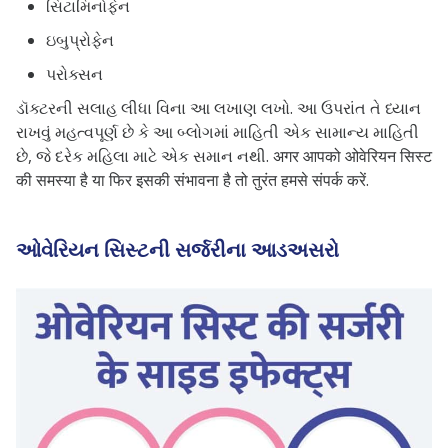
સિટામિનોફેન
ઇબુપ્રોફેન
પરોક્સન
ડૉક્ટરની સલાહ લીધા વિના આ લખાણ લખો. આ ઉપરાંત તે ધ્યાન
રાખવું મહત્વપૂર્ણ છે કે આ બ્લોગમાં માહિતી એક સામાન્ય માહિતી
છે, જે દરેક મહિલા માટે એક સમાન નથી. अगर आपको ओवेरियन सिस्ट
की समस्या है या फिर इसकी संभावना है तो तुरंत हमसे संपर्क करें.
ઓવેરિયન સિસ્ટની સર્જરીના આડઅસરો