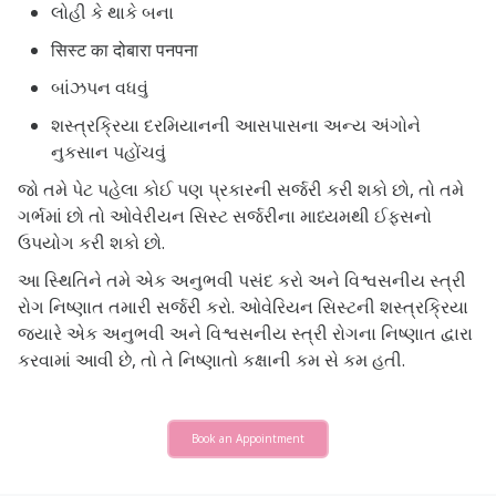
લોહી કે થાકે બના
सिस्ट का दोबारा पनपना
બાંઝપન વધવું
શસ્ત્રક્રિયા દરમિયાનની આસપાસના અન્ય અંગોને
નુકસાન પહોંચવું
જો તમે પેટ પહેલા કોઈ પણ પ્રકારની સર્જરી કરી શકો છો, તો તમે
ગર્ભમાં છો તો ઓવેરીયન સિસ્ટ સર્જરીના માધ્યમથી ઈફ્સનો
ઉપયોગ કરી શકો છો.
આ સ્થિતિને તમે એક અનુભવી પસંદ કરો અને વિશ્વસનીય સ્ત્રી
રોગ નિષ્ણાત તમારી સર્જરી કરો. ઓવેરિયન સિસ્ટની શસ્ત્રક્રિયા
જ્યારે એક અનુભવી અને વિશ્વસનીય સ્ત્રી રોગના નિષ્ણાત દ્વારા
કરવામાં આવી છે, તો તે નિષ્ણાતો કક્ષાની કમ સે કમ હતી.
Book an Appointment