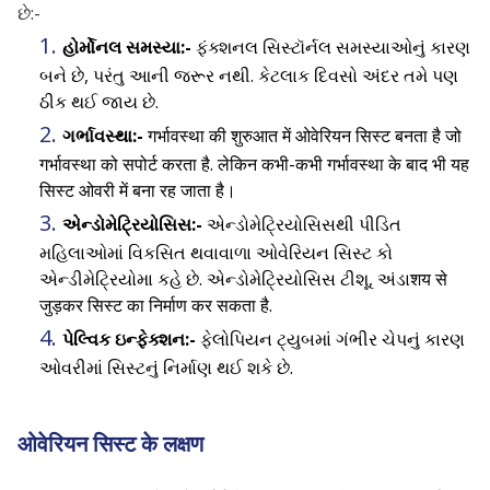
છે:-
હોર્મોનલ સમસ્યા:-
ફંક્શનલ સિસ્ટૉર્નલ સમસ્યાઓનું કારણ
બને છે, પરંતુ આની જરૂર નથી. કેટલાક દિવસો અંદર તમે પણ
ઠીક થઈ જાય છે.
ગર્ભાવસ્થા:-
गर्भावस्था की शुरुआत में ओवेरियन सिस्ट बनता है जो
गर्भावस्था को सपोर्ट करता है. लेकिन कभी-कभी गर्भावस्था के बाद भी यह
सिस्ट ओवरी में बना रह जाता है।
એન્ડોમેટ્રિયોસિસ:-
એન્ડોમેટ્રિયોસિસથી પીડિત
મહિલાઓમાં વિકસિત થવાવાળા ઓવેરિયન સિસ્ટ કો
એન્ડીમેટ્રિયોમા કહે છે. એન્ડોમેટ્રિયોસિસ ટીશૂ, અંડાशय से
जुड़कर सिस्ट का निर्माण कर सकता है.
પેલ્વિક ઇન્ફેક્શન:-
ફેલોપિયન ટ્યુબમાં ગંભીર ચેપનું કારણ
ઓવરીમાં સિસ્ટનું નિર્માણ થઈ શકે છે.
ओवेरियन सिस्ट के लक्षण