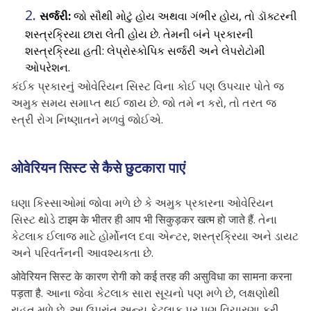
સર્જરી:
જો સૌથી મોટું હોય અથવા ગંભીર હોય, તો ડૉક્ટરની
શસ્ત્રક્રિયા છારા લેતી હોય છે. તેમની બંને પ્રકારની
શસ્ત્રક્રિયા હતી: લેપ્રોસ્કોપિક સર્જરી અને લેપરોટોમી
ઓપરેશન.
કંઈક પ્રકારનું ઓવેરિયન સિસ્ટ વિના કોઈ પણ ઉપચાર પોતે જ
અમુક સમય સમાપ્ત થઈ જાય છે. જો તમે ન કરો, તો તરત જ
સ્ત્રી રોગ નિષ્ણાતને મળવું જોઈએ.
ओवेरियन सिस्ट से कैसे छुटकारा पाएं
ઘણા કિસ્સાઓમાં જોવા મળે છે કે અમુક પ્રકારના ઓવેરિયન
સિસ્ટ થોડે टाइम के भीतर ही आप भी सिकुड़कर खत्म हो जाते हैं. તેના
કેટલાક ઈલાજ માટે હોર્મોનલ દવા એન્ટર, શસ્ત્રક્રિયા અને ડાયટ
અને પરિવર્તનની આવશ્યકતા છે.
ओवेरियन सिस्ट के कारण रोगी को कई तरह की असुविधा का सामना करना
पड़ता है. આના જેવા કેટલાક સારા સૂચનો પણ મળે છે, લક્ષણોથી
રાહત મળે છે. આ ઉપરાંત અન્ય કેટલાક પર પણ વિચારણા કરી