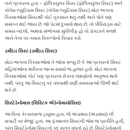
બંને પ્રકારના હતા – ફોલિક્યુલર સિસ્ટ (ફોલિક્યુલર સિસ્ટ) અને
કોર્પસ લ્યુટિયમ સિસ્ટ (કોર્પસ લ્યુટિયમ સિસ્ટ) મોટા ભાગના
કિસ્સાઓમાં સિસ્ટથી કોઈ નુકસાન થતું નથી અને પોતે પણ
સમાપ્ત થઈ જાય છે. જો પેટમાં દુખાવો થાય છે, તો પીરિયડ્સ માટે
સમય બદલો, અથવા સંભોગમાં સુધીલીફ હો તો ડૉક્ટરને મળશે
અને તેના પર તમારા વિકલ્પોનો વિચાર કરો.
ડર્મોઇડ સિસ્ટ (ડર્મોઇડ સિસ્ટ)
મોટા ભાગના કિસ્સાઓમાં તે જોવા મળ્યું છે કે આ પ્રકારનો સિસ્ટ
મહિલાઓના શરીરના જન્મ સમયે જ હાજર હતો. મોટા ભાગના
કિસ્સાઓમાં કોઈ પણ પ્રકારના રોગના લક્ષણોનો અનુભવ થતો
નથી. પરંતુ આ સિસ્ટનું કદ વધવાથી ઘણી સમસ્યાઓ ઊભી થઈ
શકે છે.
સિસ્ટેડેનોમાસ (સિસ્ટિક એડેનોમાયોસિસ)
આ વિના કેન્સરવાળા ટ્યૂમર હતા, જે અંડાશય (અંડાશય) ની
સપાટી પર મેજૂદ હતા. આ ફંક્શનલ સિસ્ટની જેમ જ પ્રતીતિ હતી,
પરંતુ સિસ્ટેડેનોમા સિસ્ટનો કદ સતત વધતો રહે છે. સિસ્ટેડેનોમાનો