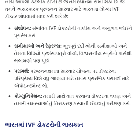
નીચે આપેલી કેટલીક ટીપ્સ છે જે તમે ધ્યાનમાં રાખી શકો છો જે
તમને અસરકારક પ્રજનન સારવાર માટે ભારતમાં યોગ્ય IVF
ડૉક્ટર શોધવામાં મદદ કરી શકે છે:
સંશોધન
:
સંભવિત IVF ડોકટરોની તાલીમ અને અનુભવ જોઈને
પ્રારંભ કરો.
સમીક્ષાઓ અને રેફરલ્સ:
ભૂતપૂર્વ દર્દીઓની સમીક્ષાઓ અને
તેમના વિડિયો પ્રશંસાપત્રો વાંચો, વિશ્વસનીય સ્ત્રોતો પાસેથી
ભલામણો પણ પૂછો.
પરામર્શ
:
પ્રજનનક્ષમતા સારવાર યોજના પર ડૉક્ટરના
પરિપ્રેક્ષ્ય વિશે વધુ જાણવા માટે તમારા પ્રારંભિક પરામર્શ માટે
એપોઇન્ટમેન્ટ લો.
કોમ્યુનિકેશન
:
તમારી સાથે વાત કરવાના ડૉક્ટરના વલણ અને
તમારી સમસ્યાઓનું નિરાકરણ કરવાની ઈચ્છાનું પરીક્ષણ કરો.
ભારતમાં IVF ડોકટરોની લાયકાત