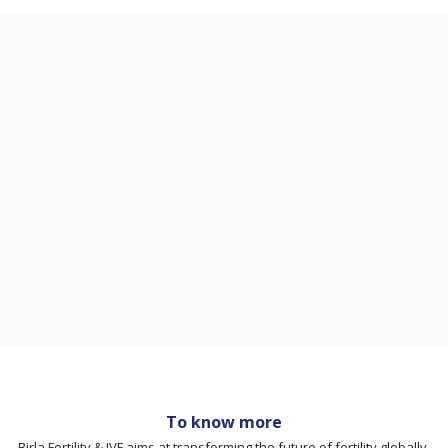
To know more
Birla Fertility & IVF aims at transforming the future of fertility globally,