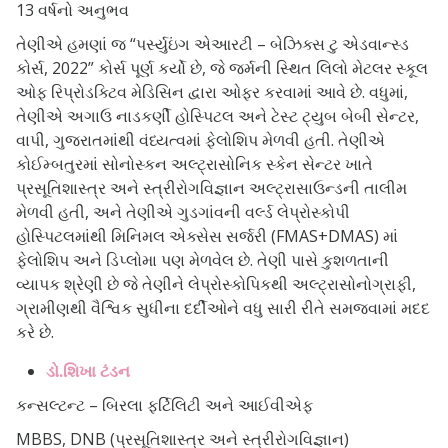
13 વર્ષનો અનુભવ
તેણીએ હમણાં જ “પર્સ્યુઇંગ એઆરટી – બેઝિક્સ ટુ એડવાન્સ્ડ
કોર્સ, 2022” કોર્સ પૂર્ણ કર્યો છે, જે જર્મની સ્થિત લિલો મેટલર સ્કૂલ
ઓફ રિપ્રોડક્ટિવ મેડિસિન દ્વારા ઓફર કરવામાં આવે છે. વધુમાં,
તેણીએ અગાઉ નાડકર્ણી હોસ્પિટલ અને ટેસ્ટ ટ્યુબ બેબી સેન્ટર,
વાપી, ગુજરાતમાંથી વંધ્યત્વમાં ફેલોશિપ મેળવી હતી. તેણીએ
કોઈમ્બતુરમાં સોનોસ્કન અલ્ટ્રાસોનિક સ્કેન સેન્ટર ખાતે
પ્રસૂતિશાસ્ત્ર અને સ્ત્રીરોગવિજ્ઞાન અલ્ટ્રાસાઉન્ડની તાલીમ
મેળવી હતી, અને તેણીએ ગુડગાંવની વર્લ્ડ લેપ્રોસ્કોપી
હોસ્પિટલમાંથી મિનિમલ એક્સેસ સર્જરી (FMAS+DMAS) માં
ફેલોશિપ અને ડિપ્લોમા પણ મેળવેલ છે. તેણી પાસે કુશળતાની
વ્યાપક શ્રેણી છે જે તેણીને લેપ્રોસ્કોપિકથી અલ્ટ્રાસોનોગ્રાફી,
ગ્રામીણથી વૈશ્વિક સુધીના દર્દીઓને વધુ સારી રીતે સમજવામાં મદદ
કરે છે.
ડો.શિખા ટંડન
કન્સલ્ટન્ટ – બિરલા ફર્ટિલિટી અને આઈવીએફ
MBBS, DNB (પ્રસૂતિશાસ્ત્ર અને સ્ત્રીરોગવિજ્ઞાન)