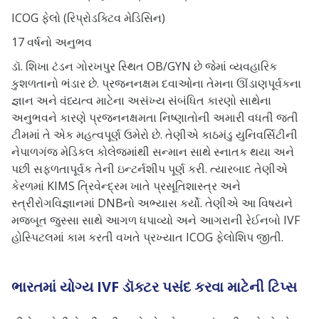
ICOG ફેલો (રિપ્રોડક્ટિવ મેડિસિન)
17 વર્ષનો અનુભવ
ડૉ. શિખા ટંડન ગોરખપુર સ્થિત OB/GYN છે જેમાં વ્યવહારિક
કુશળતાનો ભંડાર છે. પ્રજનનક્ષમ દવાઓના તેમના ઊંડાણપૂર્વકના
જ્ઞાન અને વંધ્યત્વ માટેના અસંખ્ય સંબંધિત કારણો સાથેના
અનુભવને કારણે પ્રજનનક્ષમતા નિષ્ણાતોની અમારી વધતી જતી
ટીમમાં તે એક મહત્વપૂર્ણ ઉમેરો છે. તેણીએ કાઠમંડુ યુનિવર્સિટીની
નેપાળગંજ મેડિકલ કોલેજમાંથી સન્માન સાથે સ્નાતક થયા અને
પછી સફળતાપૂર્વક તેની ઇન્ટર્નશીપ પૂર્ણ કરી. ત્યારબાદ તેણીએ
કેરળમાં KIMS ત્રિવેન્દ્રમ ખાતે પ્રસૂતિશાસ્ત્ર અને
સ્ત્રીરોગવિજ્ઞાનમાં DNBનો અભ્યાસ કર્યો. તેણીએ આ વિષયને
મજબૂત જુસ્સા સાથે આગળ ધપાવ્યો અને આગરાની રેઈનબો IVF
હોસ્પિટલમાં કામ કરતી વખતે પ્રખ્યાત ICOG ફેલોશિપ જીતી.
ભારતમાં યોગ્ય IVF ડૉક્ટર પસંદ કરવા માટેની ટિપ્સ