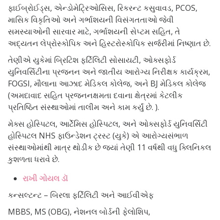
ફાઈબ્રોઈડ્સ, એન્ડોમેટ્રિઓસિસ, રિકરન્ટ કસુવાવડ, PCOS,
માસિક વિકૃતિઓ અને ગર્ભાશયની વિસંગતતાઓ જેવી
સમસ્યાઓની સારવાર માટે, ગર્ભાશયની સેપ્ટમ સહિત, તે
અદ્યતન લેપ્રોસ્કોપિક અને હિસ્ટરોસ્કોપિક સર્જરીમાં નિષ્ણાત છે.
તેણીએ યુકેમાં બ્રિટિશ ફર્ટિલિટી સોસાયટી, ઓક્સફોર્ડ
યુનિવર્સિટીના પ્રજનન અને જાતીય આરોગ્ય નિરીક્ષક કાર્યક્રમ,
FOGSI, મૌલાના આઝાદ મેડિકલ કોલેજ, અને BJ મેડિકલ કોલેજ
(અમદાવાદ સહિત પ્રજનનક્ષમતા દવાના ક્ષેત્રમાં કેટલીક
પ્રતિષ્ઠિત સંસ્થાઓમાં તાલીમ અને કામ કર્યું છે. ).
મેક્સ હોસ્પિટલ, આર્ટેમિસ હોસ્પિટલ, અને ઓક્સફોર્ડ યુનિવર્સિટી
હોસ્પિટલ NHS ફાઉન્ડેશન ટ્રસ્ટ (યુકે) એ આરોગ્યસંભાળ
સંસ્થાઓમાંથી માત્ર થોડીક છે જ્યાં તેણી 11 વર્ષથી વધુ ક્લિનિકલ
કુશળતા ધરાવે છે.
રાખી ગોયલ ડૉ
કન્સલ્ટન્ટ – બિરલા ફર્ટિલિટી અને આઈવીએફ
MBBS, MS (OBG), નેશનલ બોર્ડની ફેલોશિપ,