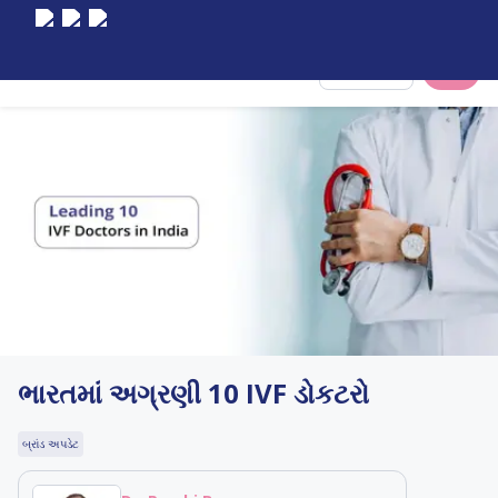
Select City
ભારતમાં અગ્રણી 10 IVF ડોકટરો
બ્રાંડ અપડેટ