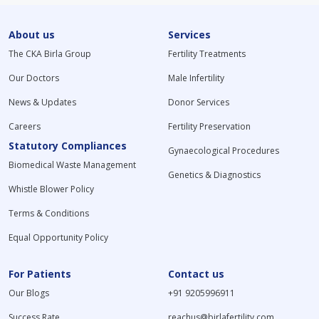
About us
Services
The CKA Birla Group
Fertility Treatments
Our Doctors
Male Infertility
News & Updates
Donor Services
Careers
Fertility Preservation
Statutory Compliances
Gynaecological Procedures
Biomedical Waste Management
Genetics & Diagnostics
Whistle Blower Policy
Terms & Conditions
Equal Opportunity Policy
For Patients
Contact us
Our Blogs
+91 9205996911
Success Rate
reachus@birlafertility.com