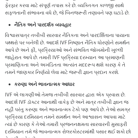
ફેરફાર કરવા માટે સંપૂર્ણ તપાસ કરે છે. વ્યક્તિગત કાળજી સાથે
સફળતાની સંભાવના વધે છે, જે બિનજરૂરી તણાવને પણ ઘટાડે છે.
નૈતિક અને પારદર્શક વ્યવહાર
વિશ્વાસપાત્ર તબીબી સારવાર નૈતિકતા અને પારદર્શિતાના પાયાના
પથ્થરો પર બનેલી છે. આદર્શ IVF નિષ્ણાત નૈતિક ધોરણોને સમર્થન
આપે છે અને ફી, પ્રક્રિયાઓ અને સંભવિત જોખમોની ખુલ્લી
જાહેરાત આપે છે. તમારી IVF પ્રક્રિયા દરમ્યાન આ પ્રમાણની
પ્રમાણિકતા અને અખંડિતતા અત્યંત મદદરૂપ થશે કારણ કે તે
તમને જાણકાર નિર્ણયો લેવા માટે જરૂરી જ્ઞાન પ્રદાન કરશે.
કરુણા અને ભાવનાત્મક આધાર
IVF એ લાગણીઓ તેમજ તબીબી સારવાર દ્વારા એક પ્રવાસ છે.
આદર્શ IVF ડૉક્ટર આનાથી વાકેફ છે અને માત્ર તબીબી જ્ઞાન જ
નહીં પરંતુ કરુણા અને ભાવનાત્મક ટેકો પણ આપે છે. તેઓ સમગ્ર
પ્રક્રિયા દરમિયાન તમને સમર્થન અને આશ્વાસન આપવા માટે
ત્યાં છે કારણ કે તેઓ તમારી પ્રજનનક્ષમતા સારવારની મુસાફરી
દરમિયાન તમે જે ભાવનાત્મક રોલરકોસ્ટરમાંથી પસાર થઈ શકો છો