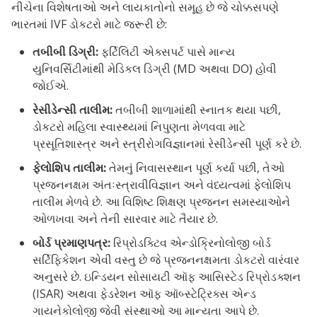
નીચેના વિશેષતાઓ અને લાયકાતોનો સમૂહ છે જે ચોક્કસપણે
ભારતમાં IVF ડોકટરો માટે જરૂરી છે:
તબીબી ડિગ્રી:
ફર્ટિલિટી એક્સપર્ટ પાસે માન્ય
યુનિવર્સિટીમાંથી મેડિકલ ડિગ્રી (MD અથવા DO) હોવી
જોઈએ.
રેસીડેન્સી તાલીમ
:
તબીબી શાળામાંથી સ્નાતક થયા પછી,
ડોકટરો મહિલા સ્વાસ્થ્યમાં નિપુણતા મેળવવા માટે
પ્રસૂતિશાસ્ત્ર અને સ્ત્રીરોગવિજ્ઞાનમાં રેસીડેન્સી પૂર્ણ કરે છે.
ફેલોશિપ તાલીમ:
તેમનું નિવાસસ્થાન પૂર્ણ કર્યા પછી, તેઓ
પ્રજનનક્ષમ અંતઃસ્ત્રાવીવિજ્ઞાન અને વંધ્યત્વમાં ફેલોશિપ
તાલીમ મેળવે છે. આ વિશિષ્ટ શિક્ષણ પ્રજનન સમસ્યાઓને
ઓળખવા અને તેની સારવાર માટે તૈયાર છે.
બોર્ડ પ્રમાણપત્ર:
રિપ્રોડક્ટિવ એન્ડોક્રિનોલોજી બોર્ડ
સર્ટિફિકેશન એવી વસ્તુ છે જે પ્રજનનક્ષમતા ડોકટરો વારંવાર
અનુસરે છે. ઇન્ડિયન સોસાયટી ઑફ આસિસ્ટેડ રિપ્રોડક્શન
(ISAR) અથવા ફેડરેશન ઑફ ઑબ્સ્ટેટ્રિક્સ એન્ડ
ગાયનેકોલોજી જેવી સંસ્થાઓ આ માન્યતા આપે છે.