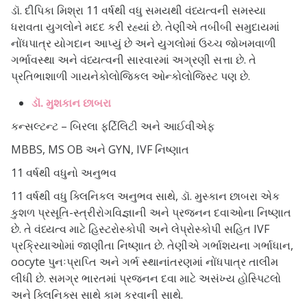
ડૉ. દીપિકા મિશ્રા 11 વર્ષથી વધુ સમયથી વંધ્યત્વની સમસ્યા
ધરાવતા યુગલોને મદદ કરી રહ્યાં છે. તેણીએ તબીબી સમુદાયમાં
નોંધપાત્ર યોગદાન આપ્યું છે અને યુગલોમાં ઉચ્ચ જોખમવાળી
ગર્ભાવસ્થા અને વંધ્યત્વની સારવારમાં અગ્રણી સત્તા છે. તે
પ્રતિભાશાળી ગાયનેકોલોજિકલ ઓન્કોલોજિસ્ટ પણ છે.
ડૉ. મુશકાન છાબરા
કન્સલ્ટન્ટ – બિરલા ફર્ટિલિટી અને આઈવીએફ
MBBS, MS OB અને GYN, IVF નિષ્ણાત
11 વર્ષથી વધુનો અનુભવ
11 વર્ષથી વધુ ક્લિનિકલ અનુભવ સાથે, ડૉ. મુસ્કાન છાબરા એક
કુશળ પ્રસૂતિ-સ્ત્રીરોગવિજ્ઞાની અને પ્રજનન દવાઓના નિષ્ણાત
છે. તે વંધ્યત્વ માટે હિસ્ટરોસ્કોપી અને લેપ્રોસ્કોપી સહિત IVF
પ્રક્રિયાઓમાં જાણીતા નિષ્ણાત છે. તેણીએ ગર્ભાશયના ગર્ભાધાન,
oocyte પુનઃપ્રાપ્તિ અને ગર્ભ સ્થાનાંતરણમાં નોંધપાત્ર તાલીમ
લીધી છે. સમગ્ર ભારતમાં પ્રજનન દવા માટે અસંખ્ય હોસ્પિટલો
અને ક્લિનિક્સ સાથે કામ કરવાની સાથે.