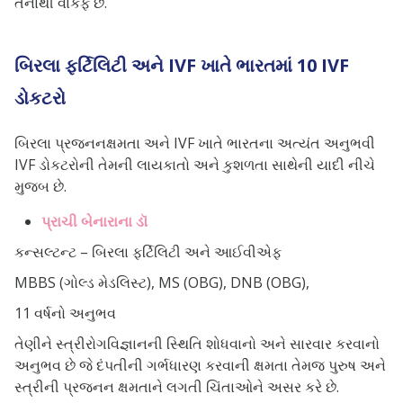
તેનાથી વાકેફ છે.
બિરલા ફર્ટિલિટી અને IVF ખાતે ભારતમાં 10 IVF
ડોકટરો
બિરલા પ્રજનનક્ષમતા અને IVF ખાતે ભારતના અત્યંત અનુભવી
IVF ડોકટરોની તેમની લાયકાતો અને કુશળતા સાથેની યાદી નીચે
મુજબ છે.
પ્રાચી બેનારાના ડૉ
કન્સલ્ટન્ટ – બિરલા ફર્ટિલિટી અને આઈવીએફ
MBBS (ગોલ્ડ મેડલિસ્ટ), MS (OBG), DNB (OBG),
11 વર્ષનો અનુભવ
તેણીને સ્ત્રીરોગવિજ્ઞાનની સ્થિતિ શોધવાનો અને સારવાર કરવાનો
અનુભવ છે જે દંપતીની ગર્ભધારણ કરવાની ક્ષમતા તેમજ પુરુષ અને
સ્ત્રીની પ્રજનન ક્ષમતાને લગતી ચિંતાઓને અસર કરે છે.