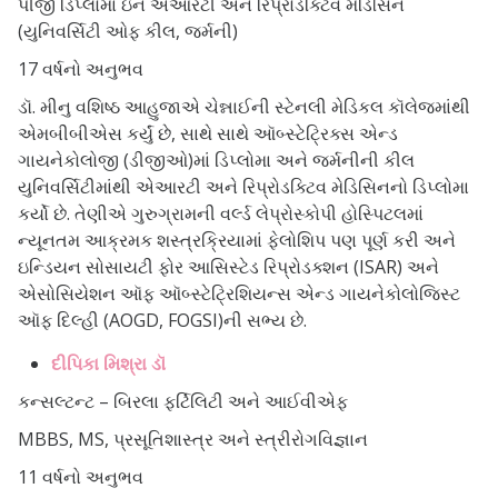
પીજી ડિપ્લોમા ઇન એઆરટી અને રિપ્રોડક્ટિવ મેડિસિન
(યુનિવર્સિટી ઓફ કીલ, જર્મની)
17 વર્ષનો અનુભવ
ડૉ. મીનુ વશિષ્ઠ આહુજાએ ચેન્નાઈની સ્ટેનલી મેડિકલ કૉલેજમાંથી
એમબીબીએસ કર્યું છે, સાથે સાથે ઑબ્સ્ટેટ્રિક્સ એન્ડ
ગાયનેકોલોજી (ડીજીઓ)માં ડિપ્લોમા અને જર્મનીની કીલ
યુનિવર્સિટીમાંથી એઆરટી અને રિપ્રોડક્ટિવ મેડિસિનનો ડિપ્લોમા
કર્યો છે. તેણીએ ગુરુગ્રામની વર્લ્ડ લેપ્રોસ્કોપી હોસ્પિટલમાં
ન્યૂનતમ આક્રમક શસ્ત્રક્રિયામાં ફેલોશિપ પણ પૂર્ણ કરી અને
ઇન્ડિયન સોસાયટી ફોર આસિસ્ટેડ રિપ્રોડક્શન (ISAR) અને
એસોસિયેશન ઑફ ઑબ્સ્ટેટ્રિશિયન્સ એન્ડ ગાયનેકોલોજિસ્ટ
ઑફ દિલ્હી (AOGD, FOGSI)ની સભ્ય છે.
દીપિકા મિશ્રા ડૉ
કન્સલ્ટન્ટ – બિરલા ફર્ટિલિટી અને આઈવીએફ
MBBS, MS, પ્રસૂતિશાસ્ત્ર અને સ્ત્રીરોગવિજ્ઞાન
11 વર્ષનો અનુભવ