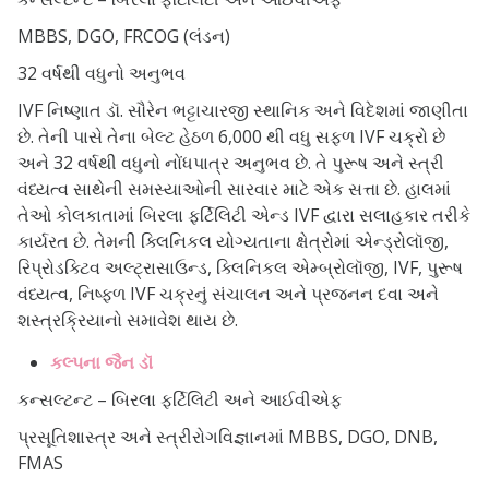
MBBS, DGO, FRCOG (લંડન)
32 વર્ષથી વધુનો અનુભવ
IVF નિષ્ણાત ડૉ. સૌરેન ભટ્ટાચારજી સ્થાનિક અને વિદેશમાં જાણીતા
છે. તેની પાસે તેના બેલ્ટ હેઠળ 6,000 થી વધુ સફળ IVF ચક્રો છે
અને 32 વર્ષથી વધુનો નોંધપાત્ર અનુભવ છે. તે પુરૂષ અને સ્ત્રી
વંધ્યત્વ સાથેની સમસ્યાઓની સારવાર માટે એક સત્તા છે. હાલમાં
તેઓ કોલકાતામાં બિરલા ફર્ટિલિટી એન્ડ IVF દ્વારા સલાહકાર તરીકે
કાર્યરત છે. તેમની ક્લિનિકલ યોગ્યતાના ક્ષેત્રોમાં એન્ડ્રોલૉજી,
રિપ્રોડક્ટિવ અલ્ટ્રાસાઉન્ડ, ક્લિનિકલ એમ્બ્રોલૉજી, IVF, પુરૂષ
વંધ્યત્વ, નિષ્ફળ IVF ચક્રનું સંચાલન અને પ્રજનન દવા અને
શસ્ત્રક્રિયાનો સમાવેશ થાય છે.
કલ્પના જૈન ડૉ
કન્સલ્ટન્ટ – બિરલા ફર્ટિલિટી અને આઈવીએફ
પ્રસૂતિશાસ્ત્ર અને સ્ત્રીરોગવિજ્ઞાનમાં MBBS, DGO, DNB,
FMAS