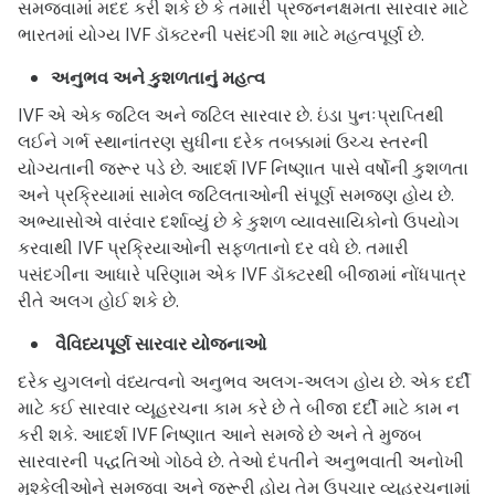
સમજવામાં મદદ કરી શકે છે કે તમારી પ્રજનનક્ષમતા સારવાર માટે
ભારતમાં યોગ્ય IVF ડૉક્ટરની પસંદગી શા માટે મહત્વપૂર્ણ છે.
અનુભવ અને કુશળતાનું મહત્વ
IVF એ એક જટિલ અને જટિલ સારવાર છે. ઇંડા પુનઃપ્રાપ્તિથી
લઈને ગર્ભ સ્થાનાંતરણ સુધીના દરેક તબક્કામાં ઉચ્ચ સ્તરની
યોગ્યતાની જરૂર પડે છે. આદર્શ IVF નિષ્ણાત પાસે વર્ષોની કુશળતા
અને પ્રક્રિયામાં સામેલ જટિલતાઓની સંપૂર્ણ સમજણ હોય છે.
અભ્યાસોએ વારંવાર દર્શાવ્યું છે કે કુશળ વ્યાવસાયિકોનો ઉપયોગ
કરવાથી IVF પ્રક્રિયાઓની સફળતાનો દર વધે છે. તમારી
પસંદગીના આધારે પરિણામ એક IVF ડૉક્ટરથી બીજામાં નોંધપાત્ર
રીતે અલગ હોઈ શકે છે.
વૈવિધ્યપૂર્ણ સારવાર યોજનાઓ
દરેક યુગલનો વંધ્યત્વનો અનુભવ અલગ-અલગ હોય છે. એક દર્દી
માટે કઈ સારવાર વ્યૂહરચના કામ કરે છે તે બીજા દર્દી માટે કામ ન
કરી શકે. આદર્શ IVF નિષ્ણાત આને સમજે છે અને તે મુજબ
સારવારની પદ્ધતિઓ ગોઠવે છે. તેઓ દંપતીને અનુભવાતી અનોખી
મુશ્કેલીઓને સમજવા અને જરૂરી હોય તેમ ઉપચાર વ્યૂહરચનામાં