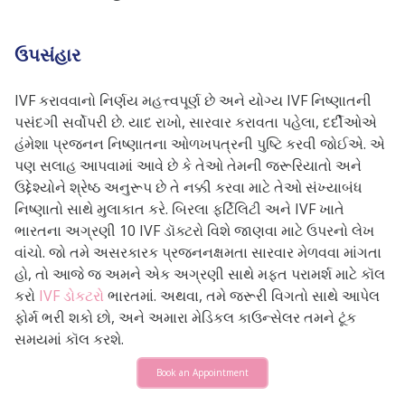
ઉપસંહાર
IVF કરાવવાનો નિર્ણય મહત્ત્વપૂર્ણ છે અને યોગ્ય IVF નિષ્ણાતની
પસંદગી સર્વોપરી છે. યાદ રાખો, સારવાર કરાવતા પહેલા, દર્દીઓએ
હંમેશા પ્રજનન નિષ્ણાતના ઓળખપત્રની પુષ્ટિ કરવી જોઈએ. એ
પણ સલાહ આપવામાં આવે છે કે તેઓ તેમની જરૂરિયાતો અને
ઉદ્દેશ્યોને શ્રેષ્ઠ અનુરૂપ છે તે નક્કી કરવા માટે તેઓ સંખ્યાબંધ
નિષ્ણાતો સાથે મુલાકાત કરે. બિરલા ફર્ટિલિટી અને IVF ખાતે
ભારતના અગ્રણી 10 IVF ડૉક્ટરો વિશે જાણવા માટે ઉપરનો લેખ
વાંચો. જો તમે અસરકારક પ્રજનનક્ષમતા સારવાર મેળવવા માંગતા
હો, તો આજે જ અમને એક અગ્રણી સાથે મફત પરામર્શ માટે કૉલ
કરો
IVF ડોકટરો
ભારતમાં. અથવા, તમે જરૂરી વિગતો સાથે આપેલ
ફોર્મ ભરી શકો છો, અને અમારા મેડિકલ કાઉન્સેલર તમને ટૂંક
સમયમાં કૉલ કરશે.
Book an Appointment