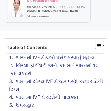
Dr. Prachi Benara
MBBS (Gold Medalist), MS (OBG), DNB (OBG), PG
Diploma in Reproductive and Sexual health
16
Years of experience
Table of Contents
ભારતમાં IVF ડોકટરો પસંદ કરવાનું મહત્વ
બિરલા ફર્ટિલિટી અને IVF ખાતે ભારતમાં 10
IVF ડોકટરો
ભારતમાં યોગ્ય IVF ડૉક્ટર પસંદ કરવા માટેની
ટિપ્સ
ભારતમાં IVF ડોકટરોની લાયકાત
ઉપસંહાર