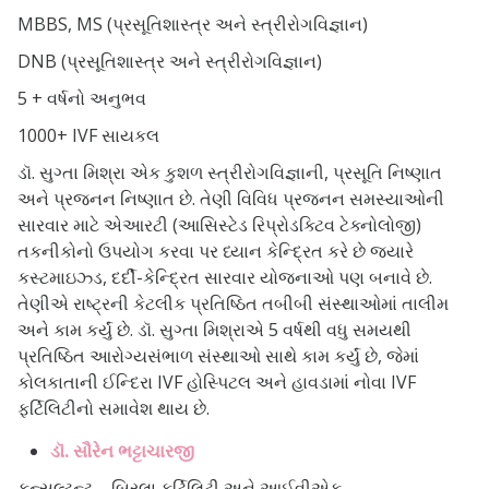
MBBS, MS (પ્રસૂતિશાસ્ત્ર અને સ્ત્રીરોગવિજ્ઞાન)
DNB (પ્રસૂતિશાસ્ત્ર અને સ્ત્રીરોગવિજ્ઞાન)
5 + વર્ષનો અનુભવ
1000+ IVF સાયકલ
ડૉ. સુગ્તા મિશ્રા એક કુશળ સ્ત્રીરોગવિજ્ઞાની, પ્રસૂતિ નિષ્ણાત
અને પ્રજનન નિષ્ણાત છે. તેણી વિવિધ પ્રજનન સમસ્યાઓની
સારવાર માટે એઆરટી (આસિસ્ટેડ રિપ્રોડક્ટિવ ટેક્નોલોજી)
તકનીકોનો ઉપયોગ કરવા પર ધ્યાન કેન્દ્રિત કરે છે જ્યારે
કસ્ટમાઇઝ્ડ, દર્દી-કેન્દ્રિત સારવાર યોજનાઓ પણ બનાવે છે.
તેણીએ રાષ્ટ્રની કેટલીક પ્રતિષ્ઠિત તબીબી સંસ્થાઓમાં તાલીમ
અને કામ કર્યું છે. ડૉ. સુગ્તા મિશ્રાએ 5 વર્ષથી વધુ સમયથી
પ્રતિષ્ઠિત આરોગ્યસંભાળ સંસ્થાઓ સાથે કામ કર્યું છે, જેમાં
કોલકાતાની ઈન્દિરા IVF હોસ્પિટલ અને હાવડામાં નોવા IVF
ફર્ટિલિટીનો સમાવેશ થાય છે.
ડૉ. સૌરેન ભટ્ટાચારજી
કન્સલ્ટન્ટ – બિરલા ફર્ટિલિટી અને આઈવીએફ