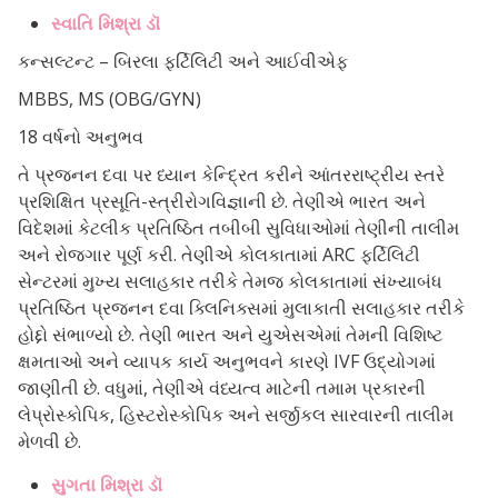
સ્વાતિ મિશ્રા ડૉ
કન્સલ્ટન્ટ – બિરલા ફર્ટિલિટી અને આઈવીએફ
MBBS, MS (OBG/GYN)
18 વર્ષનો અનુભવ
તે પ્રજનન દવા પર ધ્યાન કેન્દ્રિત કરીને આંતરરાષ્ટ્રીય સ્તરે
પ્રશિક્ષિત પ્રસૂતિ-સ્ત્રીરોગવિજ્ઞાની છે. તેણીએ ભારત અને
વિદેશમાં કેટલીક પ્રતિષ્ઠિત તબીબી સુવિધાઓમાં તેણીની તાલીમ
અને રોજગાર પૂર્ણ કરી. તેણીએ કોલકાતામાં ARC ફર્ટિલિટી
સેન્ટરમાં મુખ્ય સલાહકાર તરીકે તેમજ કોલકાતામાં સંખ્યાબંધ
પ્રતિષ્ઠિત પ્રજનન દવા ક્લિનિક્સમાં મુલાકાતી સલાહકાર તરીકે
હોદ્દો સંભાળ્યો છે. તેણી ભારત અને યુએસએમાં તેમની વિશિષ્ટ
ક્ષમતાઓ અને વ્યાપક કાર્ય અનુભવને કારણે IVF ઉદ્યોગમાં
જાણીતી છે. વધુમાં, તેણીએ વંધ્યત્વ માટેની તમામ પ્રકારની
લેપ્રોસ્કોપિક, હિસ્ટરોસ્કોપિક અને સર્જીકલ સારવારની તાલીમ
મેળવી છે.
સુગતા મિશ્રા ડૉ