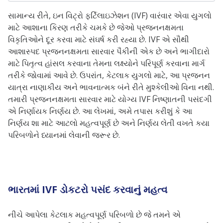
સામાન્ય રીતે, ઇન વિટ્રો ફર્ટિલાઇઝેશન (IVF) વારંવાર એવા યુગલો
માટે આશાના કિરણ તરીકે ચમકે છે જેઓ પ્રજનનક્ષમતા
વિકૃતિઓને દૂર કરવા માટે સંઘર્ષ કરી રહ્યા છે. IVF એ સૌથી
આશાસ્પદ પ્રજનનક્ષમતા સારવાર પૈકીની એક છે અને ભાગીદારો
માટે પિતૃત્વ હાંસલ કરવાના તેમના લક્ષ્યોને પરિપૂર્ણ કરવાના માર્ગ
તરીકે જોવામાં આવે છે. ઉપરાંત, કેટલાક યુગલો માટે, આ પ્રજનન
યાત્રા નાણાકીય અને ભાવનાત્મક બંને રીતે મુશ્કેલીઓ વિના નથી.
તમારી પ્રજનનક્ષમતા સારવાર માટે યોગ્ય IVF નિષ્ણાતની પસંદગી
એ નિર્ણાયક નિર્ણય છે. આ લેખમાં, અમે તપાસ કરીશું કે આ
નિર્ણય શા માટે આટલો મહત્વપૂર્ણ છે અને નિર્ણય લેતી વખતે કયા
પરિબળોને ધ્યાનમાં લેવાની જરૂર છે.
ભારતમાં IVF ડોકટરો પસંદ કરવાનું મહત્વ
નીચે આપેલા કેટલાક મહત્વપૂર્ણ પરિબળો છે જે તમને એ