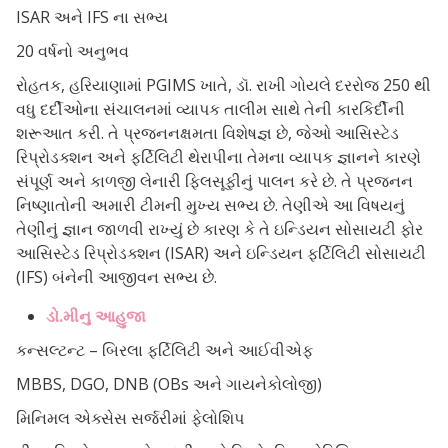
ISAR અને IFS ના સભ્ય
20 વર્ષનો અનુભવ
રોહતક, હરિયાણામાં PGIMS ખાતે, ડૉ. રાખી ગોયલે દરરોજ 250 થી
વધુ દર્દીઓના સંચાલનમાં વ્યાપક તાલીમ સાથે તેની કારકિર્દીની
શરૂઆત કરી. તે પ્રજનનક્ષમતા વિશેષજ્ઞ છે, જેઓ આસિસ્ટેડ
રિપ્રોડક્શન અને ફર્ટિલિટી થેરાપીના તેમના વ્યાપક જ્ઞાનને કારણે
સંપૂર્ણ અને કાળજી લેનારી ફિલસૂફીનું પાલન કરે છે. તે પ્રજનન
નિષ્ણાતોની અમારી ટીમની મુખ્ય સભ્ય છે. તેણીએ આ વિષયનું
તેણીનું જ્ઞાન જાળવી રાખ્યું છે કારણ કે તે ઇન્ડિયન સોસાયટી ફોર
આસિસ્ટેડ રિપ્રોડક્શન (ISAR) અને ઇન્ડિયન ફર્ટિલિટી સોસાયટી
(IFS) બંનેની આજીવન સભ્ય છે.
ડો.મીનુ આહુજા
કન્સલ્ટન્ટ – બિરલા ફર્ટિલિટી અને આઈવીએફ
MBBS, DGO, DNB (OBs અને ગાયનેકોલોજી)
મિનિમલ એક્સેસ સર્જરીમાં ફેલોશિપ