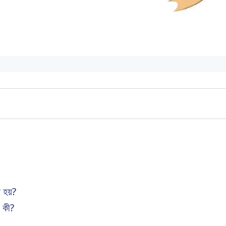
া হয়?
ী কী?