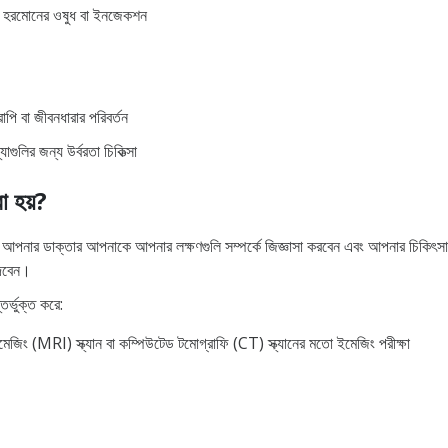
য হরমোনের ওষুধ বা ইনজেকশন
াপি বা জীবনধারার পরিবর্তন
গুলির জন্য উর্বরতা চিকিত্সা
রা হয়?
 হয়। আপনার ডাক্তার আপনাকে আপনার লক্ষণগুলি সম্পর্কে জিজ্ঞাসা করবেন এবং আপনার চিকিৎ
 দেবেন।
তর্ভুক্ত করে:
ইমেজিং (MRI) স্ক্যান বা কম্পিউটেড টমোগ্রাফি (CT) স্ক্যানের মতো ইমেজিং পরীক্ষা