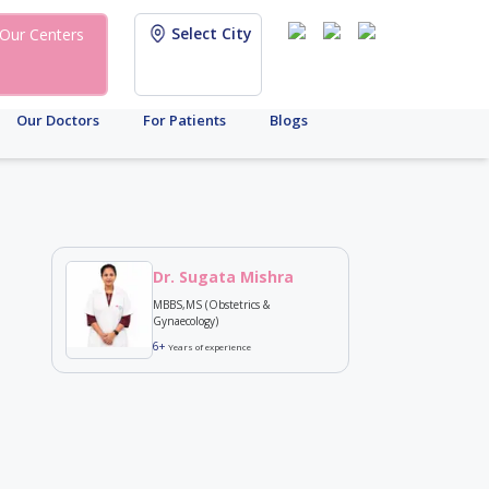
Select City
Our Centers
Our Doctors
For Patients
Blogs
Dr. Sugata Mishra
MBBS,MS (Obstetrics &
Gynaecology)
6+
Years of experience