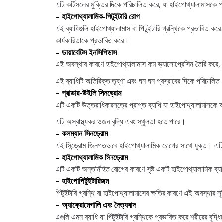
এটি কর্টিসলের মুক্তির দিকে পরিচালিত করে, যা হাইপোথ্যালামাসক
– হাইপোথ্যালামিক-পিটুইটারি রোগ
এই ব্যাধিগুলি হাইপোথ্যালামাস বা পিটুইটারি গ্রন্থিকে প্রভাবিত কর
কার্যকারিতাকে প্রভাবিত করে।
– ডায়াবেটিস ইনসিপিডাস
এই অবস্থার কারণে হাইপোথ্যালামাস কম ভ্যাসোপ্রেসিন তৈরি করে, 
এই ব্যাধিটি অতিরিক্ত তৃষ্ণা এবং ঘন ঘন প্রস্রাবের দিকে পরিচালি
– প্রাডার-উইলি সিনড্রোম
এটি একটি উত্তরাধিকারসূত্রে প্রাপ্ত ব্যাধি যা হাইপোথ্যালামাসকে
এটি অস্বাস্থ্যকর ওজন বৃদ্ধি এবং স্থূলতা হতে পারে।
– কলম্যান সিনড্রোম
এই সিন্ড্রোম জিনগতভাবে হাইপোথ্যালামিক রোগের সাথে যুক্ত। এটি শ
– হাইপোথ্যালামিক সিনড্রোম
এটি একটি অন্তর্নিহিত রোগের কারণে সৃষ্ট একটি হাইপোথ্যালামিক ব্য
– হাইপোপিটুইটারিজম
পিটুইটারি গ্রন্থি বা হাইপোথ্যালামাসের ক্ষতির কারণে এই অবস্থার সৃষ্
– অ্যাক্রোমেগালি এবং দৈত্যবাদ
এগুলি এমন ব্যাধি যা পিটুইটারি গ্রন্থিকে প্রভাবিত করে শরীরের বৃদ্