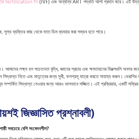
্রো fertilization ইন
(IVF) এবং অন্যান্য ART পদ্ধতি আশা প্রদান করে। এই উদ্ভাব
্ক, সুস্থ ব্যক্তির কাছ থেকে দাতা ডিম ব্যবহার করা সম্ভব হতে পারে।
ন। আমাদের লক্ষ্য হল সচেতনতা বৃদ্ধি, জ্ঞানের প্রচার এবং ক্ষমতায়নের বিকল্পগুলি অফার কর
 সিদ্ধান্ত নিতে এবং মাতৃত্বের জন্য সুখী, ফলপ্রসূ যাত্রা করতে সাহায্য করুন। থেরাপির 
বাস্থ্য সম্পর্কিত সিদ্ধান্ত নেওয়ার জন্য আরও ভালভাবে সজ্জিত। এই প্রক্রিয়ায়, একটি সক্র
রায়শই জিজ্ঞাসিত প্রশ্নাবলী)
ষ্ঠী সবচেয়ে বেশি সংবেদনশীল?
িকে মহিলাদের আঘাত করে, যখন এটি অল্প বয়স্ক ব্যক্তিদেরও আঘাত করতে পারে। আগাম উর