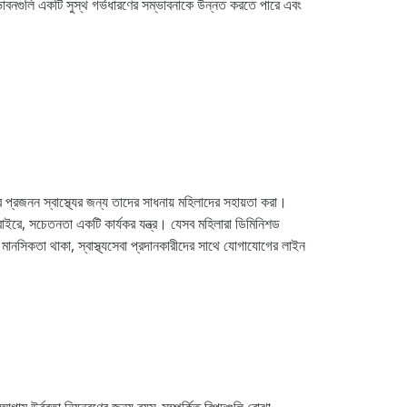
নগুলি একটি সুস্থ গর্ভধারণের সম্ভাবনাকে উন্নত করতে পারে এবং
ে প্রজনন স্বাস্থ্যের জন্য তাদের সাধনায় মহিলাদের সহায়তা করা।
বাইরে, সচেতনতা একটি কার্যকর যন্ত্র। যেসব মহিলারা ডিমিনিশড
িয় মানসিকতা থাকা, স্বাস্থ্যসেবা প্রদানকারীদের সাথে যোগাযোগের লাইন
্বরতা নিয়ন্ত্রণের জন্য বয়স-সম্পর্কিত বিপদগুলি বোঝা