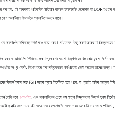
ার ডিম সাধারণত বয়সের সাথে সাথে পরিমাণ এবং গুণমানে হ্রাস পায়।
নয় করা হয়. এই অবস্থার পারিবারিক ইতিহাস থাকলে তাড়াতাড়ি মেনোপজ বা DOR হওয়ার স
িকিৎসা রোগ ওভারিয়ান রিজার্ভকে প্রভাবিত করতে পারে।
এর লক্ষণগুলি অবিলম্বে স্পষ্ট নাও হতে পারে। যাইহোক, কিছু লক্ষণ রয়েছে যা ডিম্বাশয়ের 
ক চক্র বা অনিয়মিত পিরিয়ড, লক্ষণ প্রকাশের আগে ডিম্বাশয়ের রিজার্ভের হ্রাস নির্দেশ ক
ক্ষণগুলির মধ্যে একটি, বিশেষ করে যারা সক্রিয়ভাবে গর্ভধারণের চেষ্টা করছেন তাদের জন্য। 
য়ের রিজার্ভ হ্রাস উচ্চ FSH মাত্রা দ্বারা নির্দেশিত হতে পারে, যা প্রায়ই মাসিক চক্রের নির্দ
রমোন তৈরি করে
এএমএইচ
, এবং স্বাভাবিকের চেয়ে কম মাত্রা ডিম্বাশয়ের রিজার্ভ হ্রাস নির্
ানকারী ফ্যাক্টর হতে পারে যদি মেনোপজের লক্ষণগুলি, যেমন গরম ঝলকানি বা মেজাজ পরিবর্তন