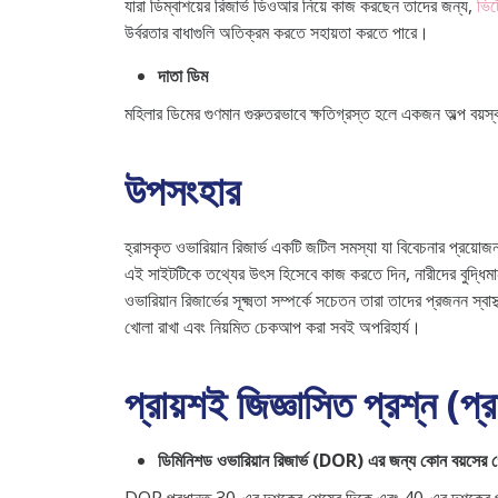
যারা ডিম্বাশয়ের রিজার্ভ ডিওআর নিয়ে কাজ করছেন তাদের জন্য,
ভিট
উর্বরতার বাধাগুলি অতিক্রম করতে সহায়তা করতে পারে।
দাতা ডিম
মহিলার ডিমের গুণমান গুরুতরভাবে ক্ষতিগ্রস্ত হলে একজন অল্প বয়স
উপসংহার
হ্রাসকৃত ওভারিয়ান রিজার্ভ একটি জটিল সমস্যা যা বিবেচনার প্রয়োজ
এই সাইটটিকে তথ্যের উৎস হিসেবে কাজ করতে দিন, নারীদের বুদ্ধিমান
ওভারিয়ান রিজার্ভের সূক্ষ্মতা সম্পর্কে সচেতন তারা তাদের প্রজনন স্
খোলা রাখা এবং নিয়মিত চেকআপ করা সবই অপরিহার্য।
প্রায়শই জিজ্ঞাসিত প্রশ্ন (প্
ডিমিনিশড ওভারিয়ান রিজার্ভ (DOR) এর জন্য কোন বয়সের গো
DOR প্রধানত 30-এর দশকের শেষের দিকে এবং 40-এর দশকের প্রথম দ