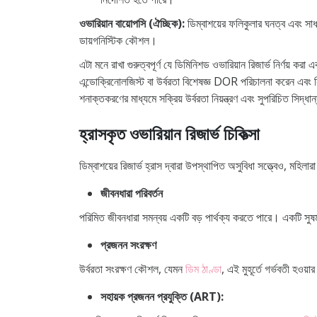
ওভারিয়ান বায়োপসি (ঐচ্ছিক):
ডিম্বাশয়ের ফলিকুলার ঘনত্ব এবং সাধ
ডায়গনিস্টিক কৌশল।
এটা মনে রাখা গুরুত্বপূর্ণ যে ডিমিনিশড ওভারিয়ান রিজার্ভ নির্ণয় 
এন্ডোক্রিনোলজিস্ট বা উর্বরতা বিশেষজ্ঞ DOR পরিচালনা করেন এবং নি
শনাক্তকরণের মাধ্যমে সক্রিয় উর্বরতা নিয়ন্ত্রণ এবং সুপরিচিত সিদ্
হ্রাসকৃত ওভারিয়ান রিজার্ভ চিকিত্সা
ডিম্বাশয়ের রিজার্ভ হ্রাস দ্বারা উপস্থাপিত অসুবিধা সত্ত্বেও, মহিল
জীবনধারা পরিবর্তন
পরিমিত জীবনধারা সমন্বয় একটি বড় পার্থক্য করতে পারে। একটি সুষম 
প্রজনন সংরক্ষণ
উর্বরতা সংরক্ষণ কৌশল, যেমন
ডিম ঠাণ্ডা
, এই মুহূর্তে গর্ভবতী হওয়
সহায়ক প্রজনন প্রযুক্তি (ART):