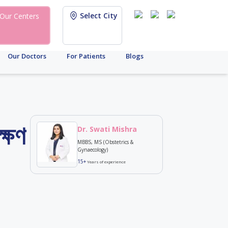
Select City
Our Centers
Our Doctors
For Patients
Blogs
্ষণ
Dr. Swati Mishra
MBBS, MS (Obstetrics &
Gynaecology)
15+
Years of experience