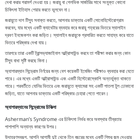
দেখা করার পরামর্শ দেওয়া হয়। জরায়ু বা পেলভিক সার্জারির সাথে সংযুক্ত কোনো
চিকিৎসা ইতিহাস শেয়ার করতে ভুলবেন না।
জরায়ুতে দাগ টিস্যু সনাক্ত করতে, আপনার ডাক্তার একটি সোনোহিস্টেরোগ্রাম
করবেন, যার মধ্যে একটি ক্যাথেটার ব্যবহার করে জরায়ু গহ্বরের ভিতরে স্যালাইন
দ্রবণ ইনজেকশন করা জড়িত। স্যালাইন জরায়ুকে প্রসারিত করতে সাহায্য করে যাতে
ভিতরে পরিষ্কার দেখা যায়।
তারপরে তারা একটি ট্রান্সভ্যাজাইনাল আল্ট্রাসাউন্ড করবে তা পরীক্ষা করার জন্য কোন
টিস্যু বাধা সৃষ্টি করছে কিনা।
অ্যাশারম্যান সিন্ড্রোম নির্ণয়ের জন্য বেশ কয়েকটি ইমেজিং পরীক্ষাও ব্যবহার করা যেতে
পারে। এর মধ্যে একটি আল্ট্রাসাউন্ড এবং একটি হিস্টেরোস্কোপি অন্তর্ভুক্ত থাকতে
পারে। পরবর্তীতে যোনির ভিতরে এবং জরায়ুতে ক্যামেরা সহ একটি পাতলা টুল ঢোকানো
জড়িত, যাতে আপনার ডাক্তার একটি পরিষ্কার চেহারা পেতে পারেন।
অ্যাশারম্যানের সিন্ড্রোমের চিকিত্সা
Asherman’s Syndrome এর চিকিৎসা নির্ভর করে অবস্থার তীব্রতার
পাশাপাশি অন্যান্য কারণের উপর।
উদাহরণস্বরূপ, আপনি আগামী দুই থেকে তিন বছরের মধ্যে একটি শিশুর জন্ম দেওয়ার