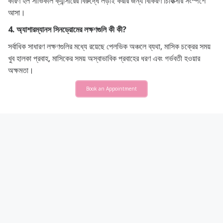
কারণ হল সার্ভিকাল ক্যান্সারের বিরুদ্ধে লড়াই করার জন্য বিকিরণ চিকিত্সার সংস্পর্শে
আসা।
4. অ্যাশারম্যানস সিনড্রোমের লক্ষণগুলি কী কী?
সর্বাধিক সাধারণ লক্ষণগুলির মধ্যে রয়েছে পেলভিক অঞ্চলে ব্যথা, মাসিক চক্রের সময়
খুব হালকা প্রবাহ, মাসিকের সময় অস্বাভাবিক প্রবাহের ধরণ এবং গর্ভবতী হওয়ার
অক্ষমতা।
Book an Appointment