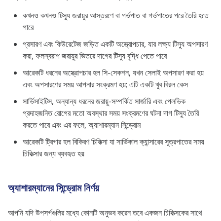
কখনও কখনও টিস্যু জরায়ুর আস্তরণে বা গর্ভপাত বা গর্ভপাতের পরে তৈরি হতে
পারে
প্রসারণ এবং কিউরেটেজ জড়িত একটি অস্ত্রোপচার, যার লক্ষ্য টিস্যু অপসারণ
করা, ফলস্বরূপ জরায়ুর ভিতরে দাগের টিস্যু বৃদ্ধি পেতে পারে
আরেকটি ধরনের অস্ত্রোপচার হল সি-সেকশন, যখন সেলাই অপসারণ করা হয়
এবং অপসারণের সময় আপনার সংক্রমণ হয়; এটি একটি খুব বিরল কেস
সার্ভিসাইটিস, অন্যান্য ধরনের জরায়ু-সম্পর্কিত সার্জারি এবং পেলভিক
প্রদাহজনিত রোগের মতো অবস্থার সময় সংক্রমণের ঘটনা দাগ টিস্যু তৈরি
করতে পারে এবং এর ফলে, অ্যাশারম্যান সিন্ড্রোম
আরেকটি ট্রিগার হল বিকিরণ চিকিত্সা যা সার্ভিকাল ক্যান্সারের সূত্রপাতের সময়
চিকিত্সার জন্য ব্যবহৃত হয়
অ্যাশারম্যানের সিন্ড্রোম নির্ণয়
আপনি যদি উপসর্গগুলির মধ্যে কোনটি অনুভব করেন তবে একজন চিকিত্সকের সাথে