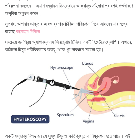
পরিকল্পনা করছেন। অ্যাশারম্যানস সিনড্রোমে আক্রান্ত মহিলারা প্রায়শই গর্ভধারণে
অসুবিধা অনুভব করেন।
সুতরাং, আপনার ডাক্তার আরও ব্যাপক চিকিত্সা পরিকল্পনা নিয়ে আসবেন যার মধ্যে
রয়েছে
বন্ধ্যাত্ব চিকিত্সা।
সবচেয়ে জনপ্রিয় অ্যাশারম্যানস সিনড্রোম চিকিত্সা একটি হিস্টেরোস্কোপি। এখানে,
আঠালো টিস্যু শারীরিকভাবে জরায়ু থেকে খুব সাবধানে সরানো হয়।
একটি সম্ভাব্য বিপদ হল যে সুস্থ টিস্যুও ক্ষতিগ্রস্ত বা নিষ্কাশন হতে পারে। এই