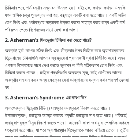
চিকিত্সার পরে, গর্ভাবস্থার সম্ভাবনা উন্নত হয়। যাইহোক, কখনও কখনও এমনকি
যখন মাসিক চক্র পুনরুদ্ধার করা হয়, বন্ধ্যাত্ব একটি বাধা হতে পারে। একটি সঠিক
রোগ নির্ণয় এবং গর্ভাবস্থার সম্ভাবনা উন্নত করতে সাহায্য করার জন্য একটি কর্ম
পরিকল্পনা পেতে বিশেষজ্ঞের সাথে দেখা করা ভাল।
2. Asherman’s সিনড্রোম চিকিত্সা করা যেতে পারে?
অবশ্যই হ্যাঁ. দাগের সঠিক নির্ণয় এবং তীব্রতার উপর ভিত্তি করে অ্যাশারম্যানের
সিন্ড্রোমের চিকিত্সাগুলি আপনার স্বাস্থ্যসেবা প্রদানকারী দ্বারা নির্ধারিত হবে। এমন
একজন বিশেষজ্ঞের সাথে দেখা করতে ভুলবেন না যিনি সঠিকভাবে রোগ নির্ণয় এবং
চিকিত্সা করতে পারেন। জড়িত পদ্ধতিগুলি অত্যন্ত সূক্ষ্ম, তাই রোগীদের তাদের
অবস্থার সমাধান করার জন্য ক্ষেত্রের সেরা ডাক্তারদের সন্ধান করার পরামর্শ দেওয়া
হয়।
3. Asherman’s Syndrome এর কারণ কি?
অ্যাশেরম্যান সিন্ড্রোম বিভিন্ন সমস্যার ফলস্বরূপ বিকাশ করতে পারে।
উদাহরণস্বরূপ, জরায়ুতে অস্ত্রোপচারের পদ্ধতি জরায়ুতে দাগ হতে পারে। পরিবর্তে,
জরায়ু দাগযুক্ত টিস্যু বিকাশ করতে পারে। আরেকটি কারণ জরায়ু বা পেলভিক অঞ্চলে
সংক্রমণ হতে পারে, যা পরে অ্যাশারম্যান সিন্ড্রোমকে আরও বাড়িয়ে তোলে। তৃতীয়