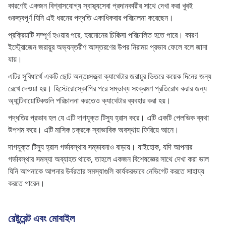
কারণেই একজন বিশ্বাসযোগ্য স্বাস্থ্যসেবা প্রদানকারীর সাথে দেখা করা খুবই
গুরুত্বপূর্ণ যিনি এই ধরনের পদ্ধতি একাধিকবার পরিচালনা করেছেন।
প্রক্রিয়াটি সম্পূর্ণ হওয়ার পরে, হরমোনের চিকিত্সা পরিচালিত হতে পারে। কারণ
ইস্ট্রোজেন জরায়ুর অভ্যন্তরীণ আস্তরণের উপর নিরাময় প্রভাব ফেলে বলে জানা
যায়।
এটির সুবিধার্থে একটি ছোট অন্তঃসত্ত্বা ক্যাথেটার জরায়ুর ভিতরে কয়েক দিনের জন্য
রেখে দেওয়া হয়। হিস্টেরোস্কোপির পরে সম্ভাব্য সংক্রমণ প্রতিরোধ করার জন্য
অ্যান্টিবায়োটিকগুলি পরিচালনা করতেও ক্যাথেটার ব্যবহার করা হয়।
পদ্ধতির প্রভাব হল যে এটি দাগযুক্ত টিস্যু হ্রাস করে। এটি একটি পেলভিক ব্যথা
উপশম করে। এটি মাসিক চক্রকে স্বাভাবিক অবস্থায় ফিরিয়ে আনে।
দাগযুক্ত টিস্যু হ্রাস গর্ভাবস্থার সম্ভাবনাও বাড়ায়। যাইহোক, যদি আপনার
গর্ভাবস্থার সমস্যা অব্যাহত থাকে, তাহলে একজন বিশেষজ্ঞের সাথে দেখা করা ভাল
যিনি আপনাকে আপনার উর্বরতার সমস্যাগুলি কার্যকরভাবে নেভিগেট করতে সাহায্য
করতে পারেন।
রেষ্টুরেন্ট এবং মোবাইল