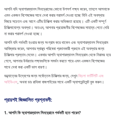
আপনি যদি অ্যাশারম্যানস সিনড্রোমের কোনো উপসর্গ লক্ষ্য করেন, তাহলে আপনাকে
এমন একজন বিশেষজ্ঞের সাথে দেখা করার পরামর্শ দেওয়া হচ্ছে যিনি এই অবস্থার
বিষয়ে সচেতন এবং আগে এটির চিকিত্সা করার অভিজ্ঞতা রয়েছে। এটি একটি সম্পূর্ণ
চিকিত্সাযোগ্য অবস্থা। অতএব, আপনার প্রয়োজনীয় বিশেষজ্ঞের সাহায্য পেতে দেরি
না করার পরামর্শ দেওয়া হচ্ছে।
আপনি যদি গর্ভবতী হওয়ার জন্য সংগ্রাম করে থাকেন এবং অ্যাশারম্যানস সিনড্রোম
আবিষ্কার করেন, আপনার স্বাস্থ্য পরিষেবা প্রদানকারী প্রথমে এই অবস্থার জন্য
চিকিত্সার প্রস্তাব দেবেন। একবার আপনি অ্যাশারম্যানস সিনড্রোম থেকে নিরাময় হয়ে
গেলে, আপনার উর্বরতার লক্ষ্যগুলিকে সমর্থন করতে পারে এমন একজন বিশেষজ্ঞের
সাথে দেখা করা একটি ভাল ধারণা।
বন্ধ্যাত্বের উদ্বেগের জন্য সর্বোত্তম চিকিত্সার জন্য, দেখুন
বিড়লা ফার্টিলিটি এবং
আইভিএফ
, অথবা ডাঃ রাধিকা বাজপাইয়ের সাথে একটি অ্যাপয়েন্টমেন্ট বুক করুন।
প্রায়শই জিজ্ঞাসিত প্রশ্নাবলী:
1. আপনি কি অ্যাশারম্যানস সিনড্রোমে গর্ভবতী হতে পারেন?