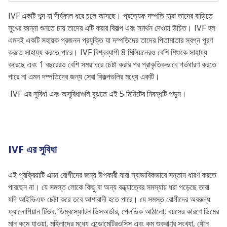
IVF একটি শব্দ যা দীর্ঘকাল ধরে চলে আসছে। প্রত্যেক দম্পতি যারা তাদের বাড়িতে
সুখের কান্না শুনতে চায় তাদের এটি করার বিকল্প এবং সমর্থন দেওয়া উচিত। IVF হল
এমনই একটি সহায়ক প্রজনন প্রযুক্তি যা দম্পতিদের তাদের পিতামাতার স্বপ্ন পূরণ
করতে সাহায্য করতে পারে। IVF বিশ্বব্যাপী 8 মিলিয়নেরও বেশি শিশুকে সাহায্য
করেছে এবং 1 বছরেরও বেশি সময় ধরে চেষ্টা করার পর প্রাকৃতিকভাবে গর্ভধারণ করতে
পারে না এমন দম্পতিদের জন্য সেরা বিকল্পগুলির মধ্যে একটি।
IVF এর সুবিধা এবং অসুবিধাগুলি বুঝতে এই 5 মিনিটের নিবন্ধটি পড়ুন।
IVF এর সুবিধা
এই প্রক্রিয়াটি এমন রোগীদের জন্য উপকারী যারা স্বাভাবিকভাবে সন্তান ধারণ করতে
পারছেন না। যে সমস্ত লোকে কিছু বা অন্য বন্ধ্যাত্বের সমস্যায় ধরা পড়েছে তারা
যদি আইভিএফ চেষ্টা করে তবে আশাবাদী হতে পারে। যে সমস্ত রোগীদের অবরুদ্ধ
ফ্যালোপিয়ান টিউব, ডিম্বস্ফোটন ডিসঅর্ডার, পেলভিক আঠালো, বয়সের কারণে ডিমের
মান কমে যাওয়া, মহিলাদের মধ্যে এন্ডোমেট্রিওসিস এবং কম শুক্রাণুর সংখ্যা, যৌন