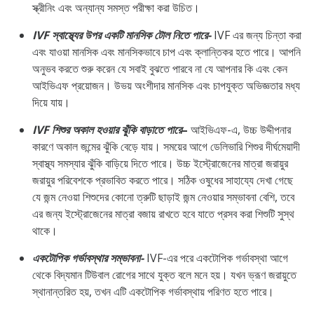
স্ক্রীনিং এবং অন্যান্য সমস্ত পরীক্ষা করা উচিত।
IVF স্বাস্থ্যের উপর একটি মানসিক টোল নিতে পারে-
IVF এর জন্য চিন্তা করা
এবং যাওয়া মানসিক এবং মানসিকভাবে চাপ এবং ক্লান্তিকর হতে পারে। আপনি
অনুভব করতে শুরু করেন যে সবাই বুঝতে পারবে না যে আপনার কি এবং কেন
আইভিএফ প্রয়োজন। উভয় অংশীদার মানসিক এবং চাপযুক্ত অভিজ্ঞতার মধ্য
দিয়ে যায়।
IVF শিশুর অকাল হওয়ার ঝুঁকি বাড়াতে পারে
–
আইভিএফ-এ, উচ্চ উদ্দীপনার
কারণে অকাল জন্মের ঝুঁকি বেড়ে যায়। সময়ের আগে ডেলিভারি শিশুর দীর্ঘমেয়াদী
স্বাস্থ্য সমস্যার ঝুঁকি বাড়িয়ে দিতে পারে। উচ্চ ইস্ট্রোজেনের মাত্রা জরায়ুর
জরায়ুর পরিবেশকে প্রভাবিত করতে পারে। সঠিক ওষুধের সাহায্যে দেখা গেছে
যে জন্ম নেওয়া শিশুদের কোনো ত্রুটি ছাড়াই জন্ম নেওয়ার সম্ভাবনা বেশি, তবে
এর জন্য ইস্ট্রোজেনের মাত্রা বজায় রাখতে হবে যাতে প্রসব করা শিশুটি সুস্থ
থাকে।
একটোপিক গর্ভাবস্থার সম্ভাবনা-
IVF-এর পরে একটোপিক গর্ভাবস্থা আগে
থেকে বিদ্যমান টিউবাল রোগের সাথে যুক্ত বলে মনে হয়। যখন ভ্রূণ জরায়ুতে
স্থানান্তরিত হয়, তখন এটি একটোপিক গর্ভাবস্থায় পরিণত হতে পারে।