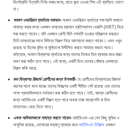
ডিস্ট্রোফি ইত্যাদি নির্ণয় করার জন্য, যাতে জন্ম নেওয়া শিশু এই ব্যাধিতে ভোগে
না।
অকাল ওভারিয়ান ব্যর্থতার সমাধান-
অকাল ওভারিয়ান ব্যর্থতার লক্ষণগুলি কমাতে
সাহায্য করার জন্য একজন ডাক্তার হরমোন প্রতিস্থাপন থেরাপি (HRT) দিয়ে
শুরু করতে পারেন। যদি একজন রোগী যিনি গর্ভবতী হওয়ার পরিকল্পনা করছেন
তিনি ডাক্তারের সাথে বিভিন্ন বিকল্প নিয়ে আলোচনা করতে পারেন। এমন ওষুধ
রয়েছে যা ডিমের বৃদ্ধি বা মুক্তিকে উদ্দীপিত করতে সাহায্য করতে পারে।
যাইহোক, অকাল ডিম্বাশয় ব্যর্থতার জন্য তাদের নিজের ডিম ব্যবহার করে বাচ্চা
ধারণ করা কঠিন হতে পারে। এই জন্য, একটি ডিম ডোনার খোঁজার একমাত্র
বিকল্প বাকি আছে.
কম ডিম্বাশয় রিজার্ভ রোগীদের জন্য উপকারী-
যে রোগীদের ডিম্বাশয়ের রিজার্ভ
বয়সের সাথে কমে যাচ্ছে তাদের বিকল্পের একটি সীমিত সেট রয়েছে এবং তাদের
পক্ষে স্বাভাবিকভাবে গর্ভধারণ করা কঠিন হতে পারে। তাই, বয়স্ক রোগীদের
জন্য আইভিএফ একটি বিকল্প হতে পারে অথবা তারা সারোগেসি বা ডিম
দাতাদেরও বেছে নিতে পারে।
একক অভিভাবককে সাহায্য করতে পারেন-
আইভিএফ-এর বেশ কিছু সুবিধা ও
অসুবিধা রয়েছে, ডোনারের শুক্রাণু ব্যবহার করে
আইভিএফ চিকিত্সা
একজন