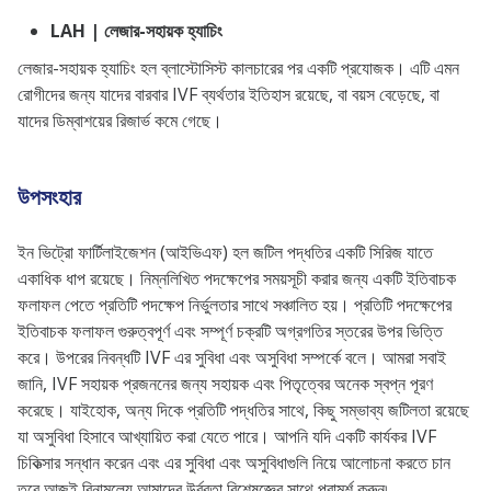
LAH | লেজার-সহায়ক হ্যাচিং
লেজার-সহায়ক হ্যাচিং হল ব্লাস্টোসিস্ট কালচারের পর একটি প্রযোজক। এটি এমন
রোগীদের জন্য যাদের বারবার IVF ব্যর্থতার ইতিহাস রয়েছে, বা বয়স বেড়েছে, বা
যাদের ডিম্বাশয়ের রিজার্ভ কমে গেছে।
উপসংহার
ইন ভিট্রো ফার্টিলাইজেশন (আইভিএফ) হল জটিল পদ্ধতির একটি সিরিজ যাতে
একাধিক ধাপ রয়েছে। নিম্নলিখিত পদক্ষেপের সময়সূচী করার জন্য একটি ইতিবাচক
ফলাফল পেতে প্রতিটি পদক্ষেপ নির্ভুলতার সাথে সঞ্চালিত হয়। প্রতিটি পদক্ষেপের
ইতিবাচক ফলাফল গুরুত্বপূর্ণ এবং সম্পূর্ণ চক্রটি অগ্রগতির স্তরের উপর ভিত্তি
করে। উপরের নিবন্ধটি IVF এর সুবিধা এবং অসুবিধা সম্পর্কে বলে। আমরা সবাই
জানি, IVF সহায়ক প্রজননের জন্য সহায়ক এবং পিতৃত্বের অনেক স্বপ্ন পূরণ
করেছে। যাইহোক, অন্য দিকে প্রতিটি পদ্ধতির সাথে, কিছু সম্ভাব্য জটিলতা রয়েছে
যা অসুবিধা হিসাবে আখ্যায়িত করা যেতে পারে। আপনি যদি একটি কার্যকর IVF
চিকিত্সার সন্ধান করেন এবং এর সুবিধা এবং অসুবিধাগুলি নিয়ে আলোচনা করতে চান
তবে আজই বিনামূল্যে আমাদের উর্বরতা বিশেষজ্ঞের সাথে পরামর্শ করুন৷