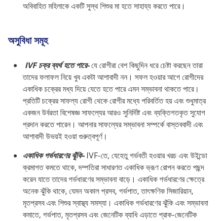
অবিবাহিত মহিলাকে একটি সুস্থ শিশুর মা হতে সাহায্য করতে পারে।
অসুবিধা সমূহ
IVF চক্র ব্যর্থ হতে পারে-
যে রোগীরা বেশ কিছুদিন ধরে চেষ্টা করছেন তারা
তাদের ফলাফল নিয়ে খুব একটা আশাবাদী নন। সফল হওয়ার আগে রোগীদের
একাধিক চক্রের মধ্য দিয়ে যেতে হতে পারে এমন সম্ভাবনা থাকতে পারে।
প্রতিটি চক্রের সাফল্য রোগী থেকে রোগীর মধ্যে পরিবর্তিত হয় এবং শুধুমাত্র
একজন উর্বরতা বিশেষজ্ঞ সাফল্যের আরও সুনির্দিষ্ট এবং ব্যক্তিগতকৃত সুযোগ
প্রদান করতে পারেন। আপনার সাফল্যের সম্ভাবনা সম্পর্কে বাস্তববাদী এবং
আশাবাদী উভয়ই হওয়া গুরুত্বপূর্ণ।
একাধিক গর্ভধারণের ঝুঁকি-
IVF-তে, যেহেতু গর্ভবতী হওয়ার খরচ এবং উইন্ডো
ক্রমাগত কমতে থাকে, দম্পতিরা সাধারণত একাধিক ভ্রূণ রোপন করতে পছন্দ
করেন যাতে তাদের গর্ভধারণের সম্ভাবনা বাড়ে। একাধিক গর্ভধারণের ক্ষেত্রে
অনেক ঝুঁকি থাকে, যেমন অকাল প্রসব, গর্ভপাত, তাৎক্ষণিক সিজারিয়ান,
মৃতপ্রসব এবং শিশুর স্বাস্থ্য সমস্যা। একাধিক গর্ভধারণের ঝুঁকি এবং সম্ভাবনা
কমাতে, গর্ভপাত, মৃতপ্রসব এবং জেনেটিক ব্যাধি এড়াতে প্রাক-জেনেটিক