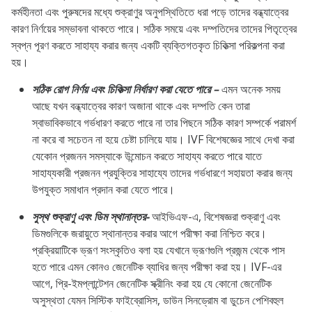
কর্মহীনতা এবং পুরুষদের মধ্যে শুক্রাণুর অনুপস্থিতিতে ধরা পড়ে তাদের বন্ধ্যাত্বের
কারণ নির্ণয়ের সম্ভাবনা থাকতে পারে। সঠিক সময়ে এবং দম্পতিদের তাদের পিতৃত্বের
স্বপ্ন পূরণ করতে সাহায্য করার জন্য একটি ব্যক্তিগতকৃত চিকিত্সা পরিকল্পনা করা
হয়।
সঠিক রোগ নির্ণয় এবং চিকিত্সা নির্ধারণ করা যেতে পারে –
এমন অনেক সময়
আছে যখন বন্ধ্যাত্বের কারণ অজানা থাকে এবং দম্পতি কেন তারা
স্বাভাবিকভাবে গর্ভধারণ করতে পারে না তার পিছনে সঠিক কারণ সম্পর্কে পরামর্শ
না করে বা সচেতন না হয়ে চেষ্টা চালিয়ে যায়। IVF বিশেষজ্ঞের সাথে দেখা করা
যেকোন প্রজনন সমস্যাকে উন্মোচন করতে সাহায্য করতে পারে যাতে
সাহায্যকারী প্রজনন প্রযুক্তির সাহায্যে তাদের গর্ভধারণে সহায়তা করার জন্য
উপযুক্ত সমাধান প্রদান করা যেতে পারে।
সুস্থ শুক্রাণু এবং ডিম স্থানান্তর-
আইভিএফ-এ, বিশেষজ্ঞরা শুক্রাণু এবং
ডিমগুলিকে জরায়ুতে স্থানান্তর করার আগে পরীক্ষা করা নিশ্চিত করে।
প্রক্রিয়াটিকে ভ্রূণ সংস্কৃতিও বলা হয় যেখানে ভ্রূণগুলি প্রজন্ম থেকে পাস
হতে পারে এমন কোনও জেনেটিক ব্যাধির জন্য পরীক্ষা করা হয়। IVF-এর
আগে, প্রি-ইমপ্লান্টেশন জেনেটিক স্ক্রীনিং করা হয় যে কোনো জেনেটিক
অসুস্থতা যেমন সিস্টিক ফাইব্রোসিস, ডাউন সিনড্রোম বা ডুচেন পেশিবহুল