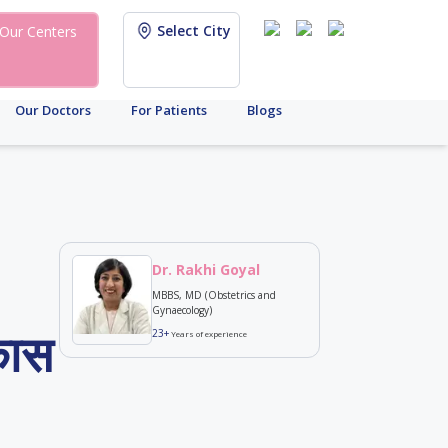
Select City
Our Centers
Our Doctors
For Patients
Blogs
Dr. Rakhi Goyal
MBBS, MD (Obstetrics and
Gynaecology)
िकास
23+
Years of experience