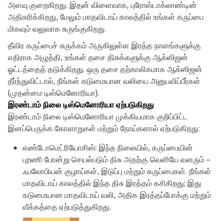
அளவு குறைகிறது. இதன் விளைவாக, புரோஸ்டாக்லாண்டின்
அதிகரிக்கிறது, மேலும் மாதவிடாய் காலத்தில் உங்கள் கருப்பை
மிகவும் வலுவாக சுருங்குகிறது.
தீவிர கருப்பைச் சுருக்கம் அருகிலுள்ள இரத்த நாளங்களுக்கு
எதிராக அழுத்தி, உங்கள் தசை திசுக்களுக்கு ஆக்ஸிஜன்
ஓட்டத்தைத் தடுக்கிறது. ஒரு தசை தற்காலிகமாக ஆக்ஸிஜன்
தீர்ந்துவிட்டால், நீங்கள் கடுமையான வலியை அனுபவிப்பீர்கள்
(முதன்மை டிஸ்மெனோரியா).
இரண்டாம் நிலை டிஸ்மெனோரியா ஏற்படுகிறது
இரண்டாம் நிலை டிஸ்மெனோரியா முக்கியமாக குறிப்பிட்ட
இனப்பெருக்க கோளாறுகள் மற்றும் நோய்களால் ஏற்படுகிறது:
எண்டோமெட்ரியோசிஸ்: இந்த நிலையில், கருப்பையின்
புறணி போன்று செயல்படும் திசு அதற்கு வெளியே வளரும் –
ஃபலோபியன் குழாய்கள், இடுப்பு மற்றும் கருப்பைகள். நீங்கள்
மாதவிடாய் காலத்தில் இந்த திசு இரத்தம் கசிகிறது; இது
கடுமையான மாதவிடாய் வலி, அதிக இரத்தப்போக்கு மற்றும்
வீக்கத்தை ஏற்படுத்துகிறது.