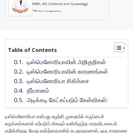
MBBS, MD (Obstetrics and Gynaecology)
14+
Years of experience
Table of Contents
டிஸ்மெனோரியாவின் அறிகுறிகள்
டிஸ்மெனோரியாவின் காரணங்கள்
டிஸ்மெனோரியா சிகிச்சை
தீர்மானம்
அடிக்கடி கேட்கப்படும் கேள்விகள்:
டிஸ்மெனோரியா என்பது சுழற்சி முறையில் கருப்பைச்
சுருக்கங்களால் ஏற்படும் மிகவும் வலிமிகுந்த மாதவிடாயைக்
குறிக்கிறது. வேறு வார்த்தைகளில் கூறுவதானால், ஒரு சாதாரண