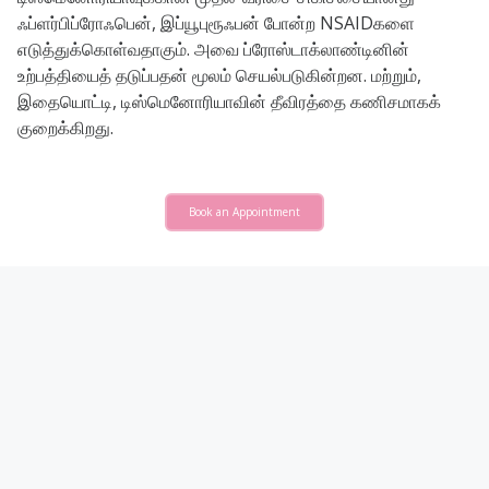
ஃப்ளர்பிப்ரோஃபென், இப்யூபுரூஃபன் போன்ற NSAIDகளை
எடுத்துக்கொள்வதாகும். அவை ப்ரோஸ்டாக்லாண்டினின்
உற்பத்தியைத் தடுப்பதன் மூலம் செயல்படுகின்றன. மற்றும்,
இதையொட்டி, டிஸ்மெனோரியாவின் தீவிரத்தை கணிசமாகக்
குறைக்கிறது.
Book an Appointment