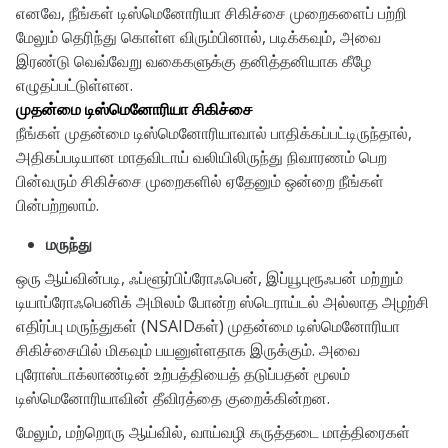
எனவே, நீங்கள் டிஸ்மெனோரியா சிகிச்சை முறைகளைப் பற்றி
மேலும் தெரிந்து கொள்ள விரும்பினால், படிக்கவும், அவை
இரண்டு வெவ்வேறு வகைகளுக்கு தனித்தனியாக கீழே
எழுதப்பட்டுள்ளன.
முதன்மை டிஸ்மெனோரியா சிகிச்சை
நீங்கள் முதன்மை டிஸ்மெனோரியாவால் பாதிக்கப்பட்டிருந்தால்,
அதிகப்படியான மாதவிடாய் வலியிலிருந்து நிவாரணம் பெற
பின்வரும் சிகிச்சை முறைகளில் ஏதேனும் ஒன்றை நீங்கள்
பின்பற்றலாம்.
மருந்து
ஒரு ஆய்வின்படி, ஃப்ளூர்பிப்ரோஃபென், இப்யூபுரூஃபன் மற்றும்
டியாப்ரோஃபெனிக் அமிலம் போன்ற ஸ்டெராய்டல் அல்லாத அழற்சி
எதிர்ப்பு மருந்துகள் (NSAIDகள்) முதன்மை டிஸ்மெனோரியா
சிகிச்சையில் மிகவும் பயனுள்ளதாக இருக்கும். அவை
புரோஸ்டாக்லாண்டின் உற்பத்தியைத் தடுப்பதன் மூலம்
டிஸ்மெனோரியாவின் தீவிரத்தை குறைக்கின்றன.
மேலும், மற்றொரு ஆய்வில், வாய்வழி கருத்தடை மாத்திரைகள்