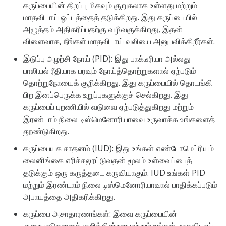
கருப்பையின் திறப்பு மிகவும் குறுகலாக உள்ளது மற்றும்
மாதவிடாய் ஓட்டத்தைத் தடுக்கிறது. இது கருப்பையில்
அழுத்தம் அதிகரிப்பதற்கு வழிவகுக்கிறது, இதன்
விளைவாக, நீங்கள் மாதவிடாய் வலியை அனுபவிக்கிறீர்கள்.
இடுப்பு அழற்சி நோய் (PID): இது பாக்டீரியா அல்லது
பாலியல் ரீதியாக பரவும் நோய்த்தொற்றுகளால் ஏற்படும்
தொற்றுநோயைக் குறிக்கிறது. இது கருப்பையில் தொடங்கி
பிற இனப்பெருக்க உறுப்புகளுக்குச் செல்கிறது. இது
கருப்பைப் புறணியில் வடுவை ஏற்படுத்துகிறது மற்றும்
இரண்டாம் நிலை டிஸ்மெனோரியாவை உருவாக்க உங்களைத்
தூண்டுகிறது.
கருப்பையக சாதனம் (IUD): இது உங்கள் எண்டோமெட்ரியம்
லைனிங்கை எரிச்சலூட்டுவதன் மூலம் உள்வைப்பைத்
தடுக்கும் ஒரு கருத்தடை கருவியாகும். IUD உங்கள் PID
மற்றும் இரண்டாம் நிலை டிஸ்மெனோரியாவால் பாதிக்கப்படும்
அபாயத்தை அதிகரிக்கிறது.
கருப்பை அசாதாரணங்கள்: இவை கருப்பையின்