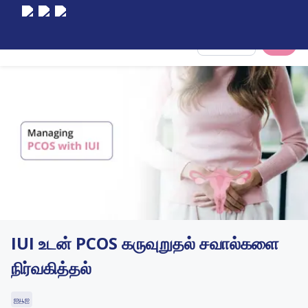
Select City
IUI உடன் PCOS கருவுறுதல் சவால்களை
நிர்வகித்தல்
ஐயூஐ