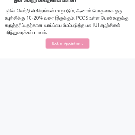
இன் வெற்றி விகிதங்கள் என்ன?
பதில்: வெற்றி விகிதங்கள் மாறுபடும், ஆனால் பொதுவாக ஒரு
சுழற்சிக்கு 10-20% வரை இருக்கும். PCOS உள்ள பெண்களுக்கு
கருத்தரிப்பதற்கான வாய்ப்பை மேம்படுத்த பல IUI சுழற்சிகள்
பரிந்துரைக்கப்படலாம்.
Book an Appointment