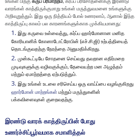
உங்கள் பிறகு
கருப் பரிமாற்றம்
, கர்ப்ப பரிசோதனைக்கு இரண்டு
வாரங்கள் காத்திருக்குமாறு உங்கள் மருத்துவமனை உங்களுக்கு
அறிவுறுத்தும். இது ஒரு நித்தியம் போல் உணரலாம், ஆனால் இந்த
காத்திருப்பு காலம் பல காரணங்களுக்காக முக்கியமானது:
இது கருவை உள்வைத்து, கர்ப்ப ஹார்மோனான மனித
கோரியானிக் கோனாடோட்ரோபின் (எச்.சி.ஜி) உற்பத்தியைத்
தொடங்குவதற்கு நேரத்தை அனுமதிக்கிறது.
முன்கூட்டியே சோதனை செய்வது தவறான எதிர்மறை
முடிவுகளுக்கு வழிவகுக்கும், தேவையற்ற மன அழுத்தம்
மற்றும் ஏமாற்றத்தை ஏற்படுத்தும்.
இது உங்கள் உடலை சரிசெய்ய ஒரு வாய்ப்பை வழங்குகிறது
ஹார்மோன் மாற்றங்கள்
மற்றும் மருந்துகளின்
பக்கவிளைவுகள் குறைவதற்கு.
இரண்டு வாரக் காத்திருப்பின் போது
உணர்ச்சிப்பூர்வமாக சமாளித்தல்