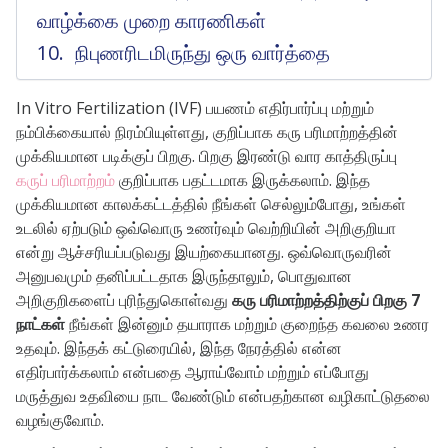
வாழ்க்கை முறை காரணிகள்
நிபுணரிடமிருந்து ஒரு வார்த்தை
In Vitro Fertilization (IVF) பயணம் எதிர்பார்ப்பு மற்றும்
நம்பிக்கையால் நிரம்பியுள்ளது, குறிப்பாக கரு பரிமாற்றத்தின்
முக்கியமான படிக்குப் பிறகு. பிறகு இரண்டு வார காத்திருப்பு
கருப் பரிமாற்றம்
குறிப்பாக பதட்டமாக இருக்கலாம். இந்த
முக்கியமான காலக்கட்டத்தில் நீங்கள் செல்லும்போது, ​​உங்கள்
உடலில் ஏற்படும் ஒவ்வொரு உணர்வும் வெற்றியின் அறிகுறியா
என்று ஆச்சரியப்படுவது இயற்கையானது. ஒவ்வொருவரின்
அனுபவமும் தனிப்பட்டதாக இருந்தாலும், பொதுவான
அறிகுறிகளைப் புரிந்துகொள்வது
கரு பரிமாற்றத்திற்குப் பிறகு 7
நாட்கள்
நீங்கள் இன்னும் தயாராக மற்றும் குறைந்த கவலை உணர
உதவும். இந்தக் கட்டுரையில், இந்த நேரத்தில் என்ன
எதிர்பார்க்கலாம் என்பதை ஆராய்வோம் மற்றும் எப்போது
மருத்துவ உதவியை நாட வேண்டும் என்பதற்கான வழிகாட்டுதலை
வழங்குவோம்.