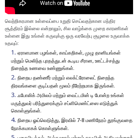
வெற்றிகரமான உள்வைப்பை உறுதி செய்வதற்கான மந்திர
சூத்திரம் இல்லை என்றாலும்,
சில வாழ்க்கை முறை காரணிகள்
உள்ளன
இது உங்கள் கருவுக்கு ஒரு வரவேற்பு சூழலை உருவாக்க
உதவும்:
ஏராளமான பழங்கள், காய்கறிகள், முழு தானியங்கள்
மற்றும் மெலிந்த புரதத்துடன் கூடிய சீரான, ஊட்டச்சத்து
நிறைந்த உணவை உண்ணுங்கள்.
நிறைய தண்ணீர் மற்றும் எலக்ட்ரோலைட் நிறைந்த
திரவங்களை குடிப்பதன் மூலம் நீரேற்றமாக இருங்கள்.
ஃபோலிக் அமிலம் மற்றும் வைட்டமின் டி போன்ற உங்கள்
மருத்துவர் பரிந்துரைக்கும் சப்ளிமெண்ட்ஸை எடுத்துக்
கொள்ளுங்கள்.
நிறைய ஓய்வெடுத்து, இரவில் 7-8 மணிநேரம் தூங்குவதை
நோக்கமாகக் கொள்ளுங்கள்.
புகைபிடித்தல், ஆல்கஹால் மற்றும் காஃபின் ஆகியவற்றைத்