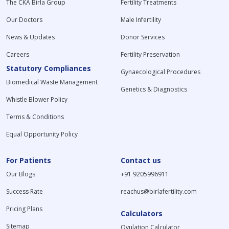
The CKA Birla Group
Fertility Treatments
Our Doctors
Male Infertility
News & Updates
Donor Services
Careers
Fertility Preservation
Statutory Compliances
Gynaecological Procedures
Biomedical Waste Management
Genetics & Diagnostics
Whistle Blower Policy
Terms & Conditions
Equal Opportunity Policy
For Patients
Contact us
Our Blogs
+91 9205996911
Success Rate
reachus@birlafertility.com
Pricing Plans
Calculators
Sitemap
Ovulation Calculator