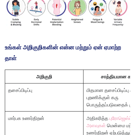
உங்கள் அறிகுறிகளின் என்ன மற்றும் ஏன் ஏமாற்ற
தாள்
அறிகுறி
சாத்தியமான கா
தசைப்பிடிப்பு
மிதமான தசைப்பிடிப்பு க
புறணிக்குள் கரு
பொருத்தப்படுவதைக் குற
மார்பக உணர்திறன்
அதிகரித்த
புரோஜெஸ்ட்ட
அளவுகள்
மென்மை மற்று
உணர்திறன் ஏற்படுத்தும்