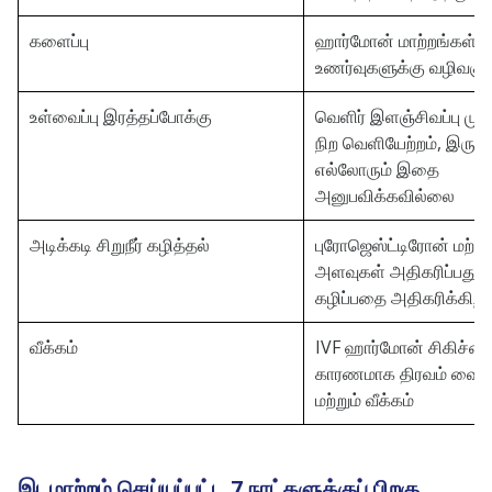
களைப்பு
ஹார்மோன் மாற்றங்கள் ச
உணர்வுகளுக்கு வழிவகுக்
உள்வைப்பு இரத்தப்போக்கு
வெளிர் இளஞ்சிவப்பு முதல
நிற வெளியேற்றம், இருப்ப
எல்லோரும் இதை
அனுபவிக்கவில்லை
அடிக்கடி சிறுநீர் கழித்தல்
புரோஜெஸ்ட்டிரோன் மற்றும்
அளவுகள் அதிகரிப்பது சிற
கழிப்பதை அதிகரிக்கிறத
வீக்கம்
IVF ஹார்மோன் சிகிச்ச
காரணமாக திரவம் வைத்த
மற்றும் வீக்கம்
இடமாற்றம் செய்யப்பட்ட 7 நாட்களுக்குப் பிறகு