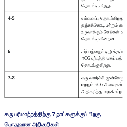
தொடங்குகிறது.
4-5
உள்வைப்பு தொடர்கிறது, 
நஞ்சுக்கொடி மற்றும் க
உருவாக்கும் செல்கள் உர
தொடங்குகின்றன.
6
கர்ப்பத்தைக் குறிக்கும்
hCG உற்பத்தி செய்யத்
தொடங்குகிறது.
7-8
கரு வளர்ச்சி முன்னேறுக
மற்றும் hCG அளவுகள் த
அதிகரித்து வருகின்றன.
கரு பரிமாற்றத்திற்கு 7 நாட்களுக்குப் பிறகு
பொதுவான அறிகுறிகள்